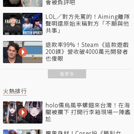
會被負評吧
LOL／對方先罵的！Aiming離隊
聲明還原始末稱對方「不願與他
共事」
退款率99%！Steam《這款遊戲
200鎂》營收破4000萬元開發者
也傻眼
看更多
火熱排行
holo儒烏風亭螺鈿來台灣！在海
關被攔下 打開行李箱現場一陣尷
尬
魔鬼身材！Coser扮《勝利女