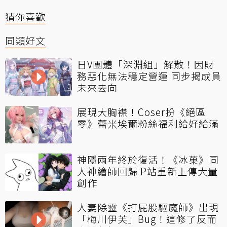
猜你喜歡
同類好文
日V團體「深淵組」解散！因財
務惡化無法穩定營運 同步揭成員
未來去向
展現大胸襟！Coser扮《絕區
零》蕾米埃爾粉絲福利給好給滿
神隱兩年終於復活！《冰菓》同
人神繪師回歸 P站重新上傳大量
創作
人妻除靈《打屁股驅魔師》出現
「梅川伊芙」Bug！這修了反而