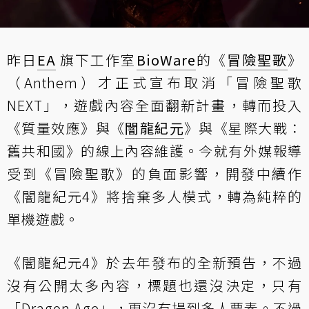
昨日
EA
旗下工作室
BioWare
的《
冒險聖歌
》
（Anthem）才正式
宣布取消「冒險聖歌
NEXT」
，遊戲內容全面翻新計畫，轉而投入
《質量效應》與《
闇龍紀元
》與《星際大戰：
舊共和國》的線上內容維護。今就有外媒報導
受到《冒險聖歌》的負面影響，開發中續作
《闇龍紀元4》將捨棄多人模式，轉為純粹的
單機遊戲。
《闇龍紀元4》於去年發布的全新預告，不過
沒有公開太多內容，標題也還沒決定，只有
「Dragon Age」，更沒有提到多人要素。不過