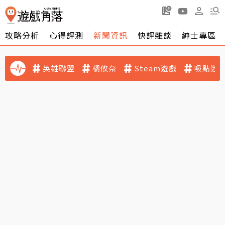
攻略分析
心得評測
新聞資訊
快評雜談
紳士專區
英雄聯盟
橘攸奈
Steam遊戲
吸點迷