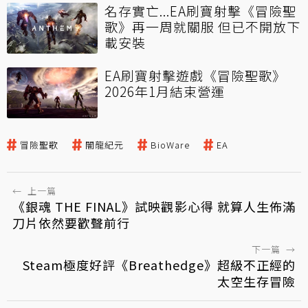
名存實亡...EA刷寶射擊《冒險聖
歌》再一周就關服 但已不開放下
載安裝
EA刷寶射擊遊戲《冒險聖歌》
2026年1月結束營運
冒險聖歌
闇龍紀元
BioWare
EA
←
上一篇
《銀魂 THE FINAL》試映觀影心得 就算人生佈滿
刀片依然要歡聲前行
下一篇
→
Steam極度好評《Breathedge》超級不正經的
太空生存冒險