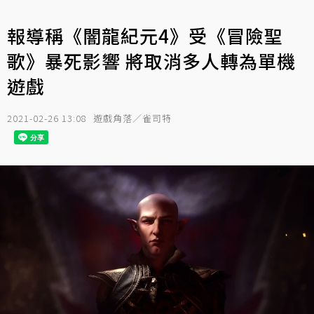
報導稱《闇龍紀元4》受《冒險聖
歌》暴死影響 將取消多人轉為單機
遊戲
2021-02-26 13:08
遊戲角落／雀司特