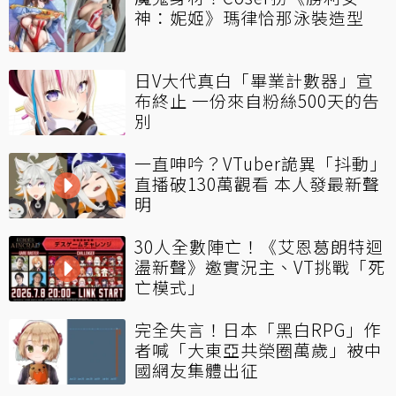
神：妮姬》瑪律恰那泳裝造型
日V大代真白「畢業計數器」宣
布終止 一份來自粉絲500天的告
別
一直呻吟？VTuber詭異「抖動」
直播破130萬觀看 本人發最新聲
明
30人全數陣亡！《艾恩葛朗特迴
盪新聲》邀實況主、VT挑戰「死
亡模式」
完全失言！日本「黑白RPG」作
者喊「大東亞共榮圈萬歲」被中
國網友集體出征