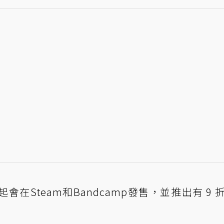
日起會在
Steam
和
Bandcamp
發售，並推出有 9 