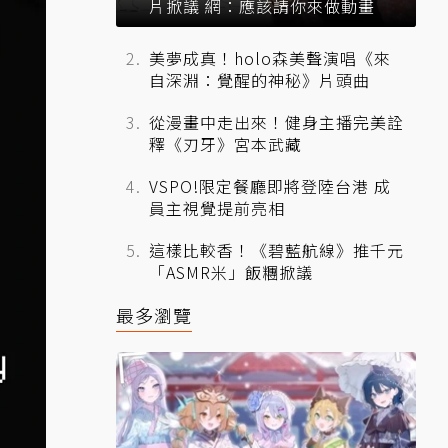
片掀議 網：應該請你來做動畫
美夢成真！holo森美聲演唱《來
自深淵：覺醒的神秘》片頭曲
從漫畫中走出來！健身主播完美詮
釋《刃牙》宮本武藏
VSPO!限定餐廳即將登陸台港 成
員主視覺提前亮相
這樣比較香！《碧藍航線》推千元
「ASMR米」飯糰掀議
最多瀏覽