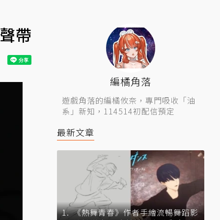
原聲帶
編橘角落
遊戲角落的編橘攸奈，專門吸收「油
系」新知，114514初配信預定
最新文章
《熱舞青春》作者手繪流暢舞蹈影