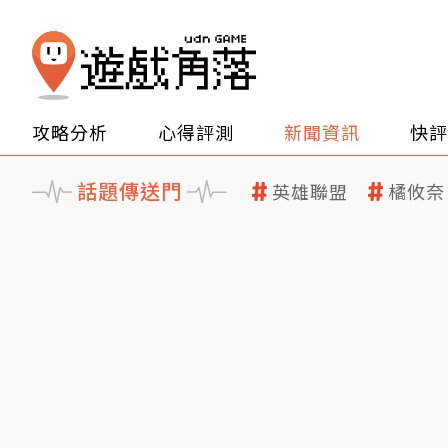
攻略分析
心得評測
新聞資訊
快評
話題傳送門
英雄聯盟
橘攸奈