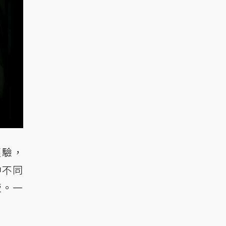
經驗，
中不同
飯。一