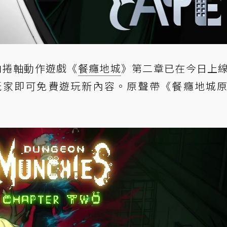
橫向捲軸動作遊戲《
餐癮地城
》第二章已在今日上
玩家即可免費遊玩新內容。原聲帶《餐癮地城