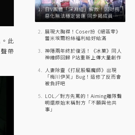
日V團體「深淵組」解散！因財務
惡化無法穩定營運 同步揭成員未
來去向
展現大胸襟！Coser扮《絕區零》
蕾米埃爾粉絲福利給好給滿
線。此
原聲帶
神隱兩年終於復活！《冰菓》同人
神繪師回歸 P站重新上傳大量創作
人妻除靈《打屁股驅魔師》出現
「梅川伊芙」Bug！這修了反而會
被負評吧
LOL／對方先罵的！Aiming離隊聲
明還原始末稱對方「不願與他共
事」