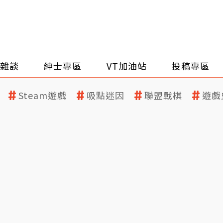
雜談
紳士專區
VT加油站
投稿專區
Steam遊戲
吸點迷因
聯盟戰棋
遊戲