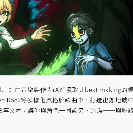
1 》由音樂製作人rAYE汲取其beat making的
ressive Rock等多樣化風格於歌曲中，打造出如地城
敘事文本，讓你與角色一同歡笑、流淚──與吃