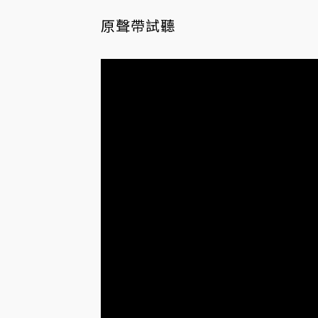
原聲帶試聽