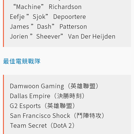
“Machine” Richardson
Eefje ”Sjok” Depoortere
James ”Dash” Patterson
Jorien ”Sheever” Van Der Heijden
最佳電競戰隊
Damwoon Gaming（英雄聯盟）
Dallas Empire（決勝時刻）
G2 Esports（英雄聯盟）
San Francisco Shock（鬥陣特攻）
Team Secret（DotA 2）