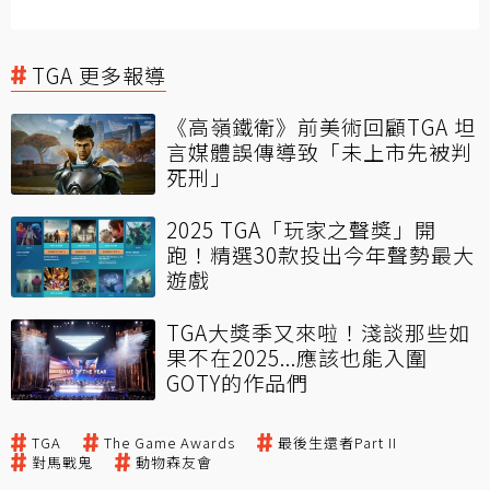
TGA 更多報導
《高嶺鐵衛》前美術回顧TGA 坦
言媒體誤傳導致「未上市先被判
死刑」
2025 TGA「玩家之聲獎」開
跑！精選30款投出今年聲勢最大
遊戲
TGA大獎季又來啦！淺談那些如
果不在2025...應該也能入圍
GOTY的作品們
TGA
The Game Awards
最後生還者Part II
對馬戰鬼
動物森友會