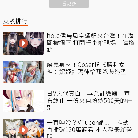
看更多
火熱排行
holo儒烏風亭螺鈿來台灣！在海
關被攔下 打開行李箱現場一陣尷
尬
魔鬼身材！Coser扮《勝利女
神：妮姬》瑪律恰那泳裝造型
日V大代真白「畢業計數器」宣
布終止 一份來自粉絲500天的告
別
一直呻吟？VTuber詭異「抖動」
直播破130萬觀看 本人發最新聲
明