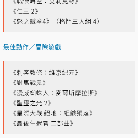
《戰慄時空：艾莉克絲》
《仁王 2》
《怒之鐵拳4》（格鬥三人組 4）
最佳動作／冒險遊戲
《刺客教條：維京紀元》
《對馬戰鬼》
《漫威蜘蛛人：麥爾斯摩拉斯》
《聖靈之光 2》
《星際大戰 絕地：組織殞落》
《最後生還者 二部曲》