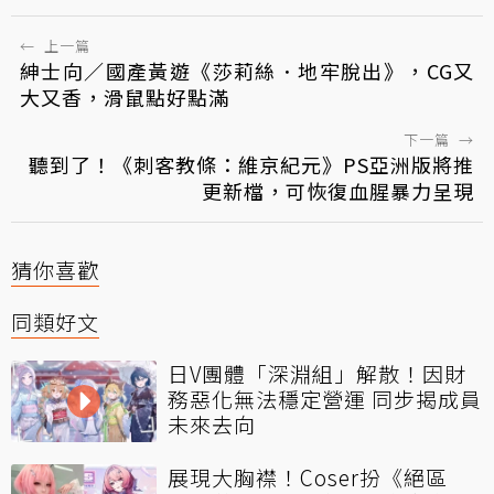
←
上一篇
紳士向／國產黃遊《莎莉絲．地牢脫出》，CG又
大又香，滑鼠點好點滿
下一篇
→
聽到了！《刺客教條：維京紀元》PS亞洲版將推
更新檔，可恢復血腥暴力呈現
猜你喜歡
同類好文
日V團體「深淵組」解散！因財
務惡化無法穩定營運 同步揭成員
未來去向
展現大胸襟！Coser扮《絕區