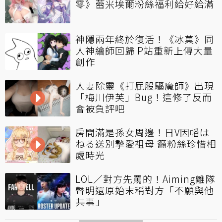
零》蕾米埃爾粉絲福利給好給滿
神隱兩年終於復活！《冰菓》同
人神繪師回歸 P站重新上傳大量
創作
人妻除靈《打屁股驅魔師》出現
「梅川伊芙」Bug！這修了反而
會被負評吧
房間滿是孫女周邊！日V因幡は
ねる送別摯愛祖母 籲粉絲珍惜相
處時光
LOL／對方先罵的！Aiming離隊
聲明還原始末稱對方「不願與他
共事」