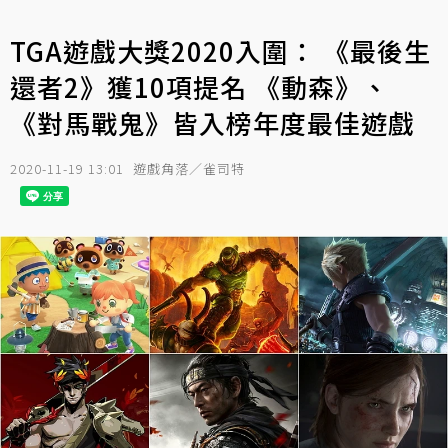
TGA遊戲大獎2020入圍： 《最後生
還者2》獲10項提名 《動森》、
《對馬戰鬼》皆入榜年度最佳遊戲
2020-11-19 13:01
遊戲角落／雀司特