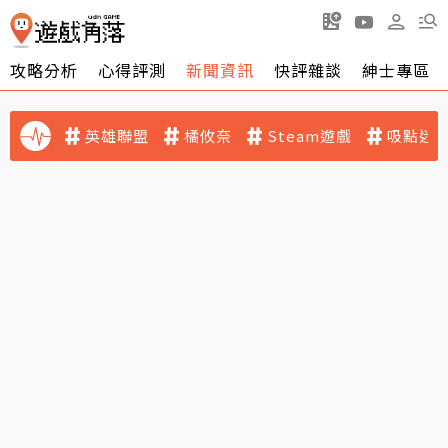
攻略分析
心得評測
新聞資訊
快評雜談
紳士專區
英雄聯盟
橘攸奈
Steam遊戲
吸點迷