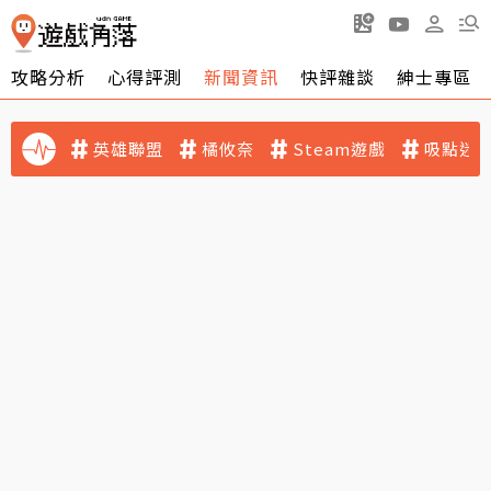
攻略分析
心得評測
新聞資訊
快評雜談
紳士專區
英雄聯盟
橘攸奈
Steam遊戲
吸點迷