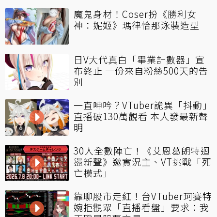
魔鬼身材！Coser扮《勝利女
神：妮姬》瑪律恰那泳裝造型
日V大代真白「畢業計數器」宣
布終止 一份來自粉絲500天的告
別
一直呻吟？VTuber詭異「抖動」
直播破130萬觀看 本人發最新聲
明
30人全數陣亡！《艾恩葛朗特迴
盪新聲》邀實況主、VT挑戰「死
亡模式」
靠聊股市走紅！台VTuber珂賽特
婉拒觀眾「直播看盤」要求：我