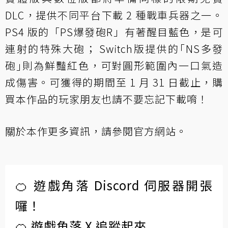
DLC，提供不同平台下載 2 種戰車兵器之一。
PS4 版的「PS爆發砲R」有著醒目藍色，是可
連射的特殊大砲； Switch版提供的｢NS多發
砲｣則為鮮豔紅色，可對圓形範圍內一口氣造
成傷害。可獲得的期間至 1 月 31 日截止，購
買本作品的玩家朋友也請不要忘記下載唷！
關於本作更多資訊，請參閱
官方網站
。
🍊 遊戲角落 Discord 伺服器開張
囉！
🍊 遊戲角落 X 追蹤起來