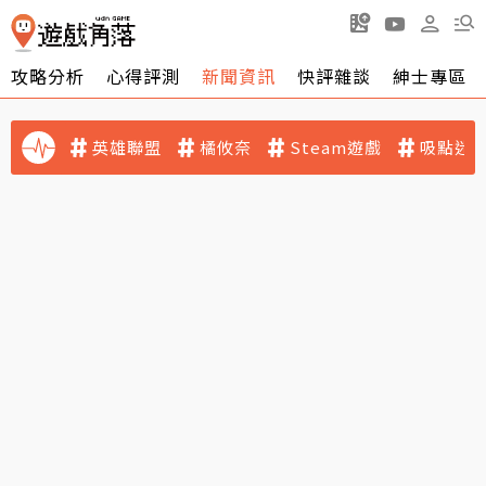
攻略分析
心得評測
新聞資訊
快評雜談
紳士專區
英雄聯盟
橘攸奈
Steam遊戲
吸點迷