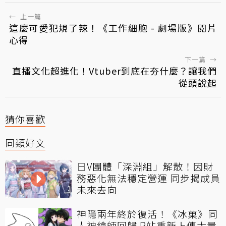
←
上一篇
這麼可愛犯規了辣！《工作細胞 - 劇場版》閱片
心得
下一篇
→
直播文化超進化！Vtuber到底在夯什麼？讓我們
從頭說起
猜你喜歡
同類好文
日V團體「深淵組」解散！因財
務惡化無法穩定營運 同步揭成員
未來去向
神隱兩年終於復活！《冰菓》同
人神繪師回歸 P站重新上傳大量