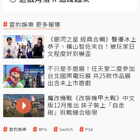
雲豹娛樂 更多報導
《銀河之星 經典合輯》聲優冰上
恭子、橫山智佐來台！被玩家日
文程度好到嚇歪
不只是手遊展！任天堂二度參加
台北國際電玩展 共25款作品展
出含未上市遊戲
魔改機戰《改裝機甲大戰》中文
版12月推出 妹子裝上「自走
砲」挑戰縫合極限
雲豹娛樂
RPG
Switch
PS4