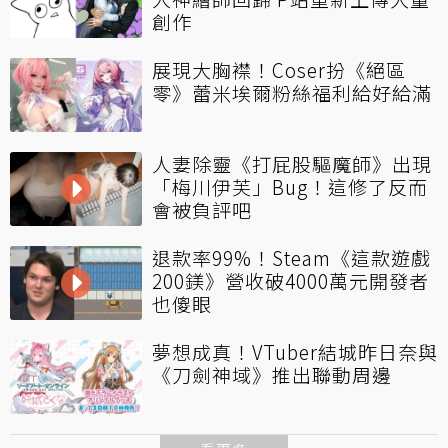
創作
展現大胸襟！Coser扮《絕區
零》蕾米埃爾粉絲福利給好給滿
人妻除靈《打屁股驅魔師》出現
「梅川伊芙」Bug！這修了反而
會被負評吧
退款率99%！Steam《這款遊戲
200鎂》營收破4000萬元開發者
也傻眼
夢想成真！VTuber結城昨日奈與
《刀劍神域》推出聯動周邊