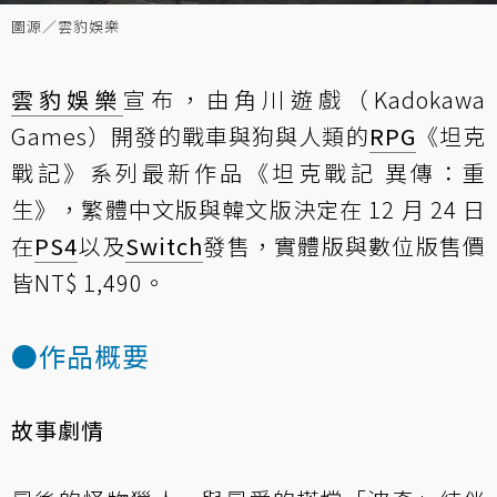
圖源／雲豹娛樂
雲豹娛樂
宣布，由角川遊戲（Kadokawa
Games）開發的戰車與狗與人類的
RPG
《坦克
戰記》系列最新作品《坦克戰記 異傳：重
生》，繁體中文版與韓文版決定在 12 月 24 日
在
PS4
以及
Switch
發售，實體版與數位版售價
皆NT$ 1,490。
●作品概要
故事劇情