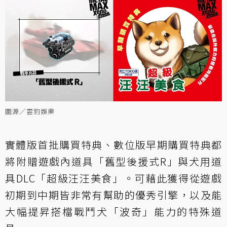
圖源／雲豹娛樂
實體版首批購買特典、數位版早期購買特典都
將附贈遊戲內道具「舊型後援式R」與犬用道
具DLC「超級汪汪美食」。可藉此獲得從遊戲
初期到中期皆非常有幫助的優秀引擎，以及能
大幅提昇搭檔戰鬥犬「波奇」能力的特殊道