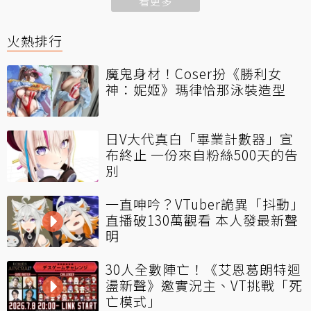
看更多
火熱排行
魔鬼身材！Coser扮《勝利女
神：妮姬》瑪律恰那泳裝造型
日V大代真白「畢業計數器」宣
布終止 一份來自粉絲500天的告
別
一直呻吟？VTuber詭異「抖動」
直播破130萬觀看 本人發最新聲
明
30人全數陣亡！《艾恩葛朗特迴
盪新聲》邀實況主、VT挑戰「死
亡模式」