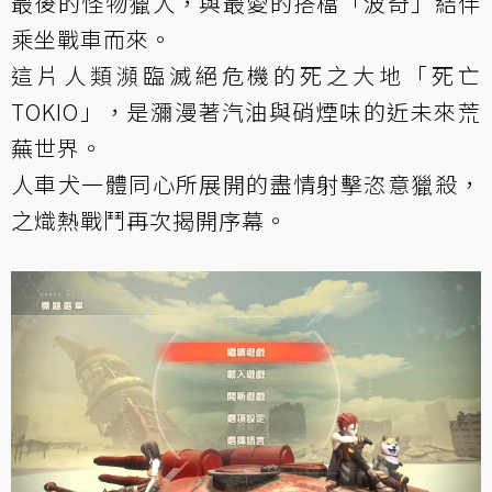
最後的怪物獵人，與最愛的搭檔「波奇」結伴
乘坐戰車而來。
這片人類瀕臨滅絕危機的死之大地「死亡
TOKIO」，是瀰漫著汽油與硝煙味的近未來荒
蕪世界。
人車犬一體同心所展開的盡情射擊恣意獵殺，
之熾熱戰鬥再次揭開序幕。