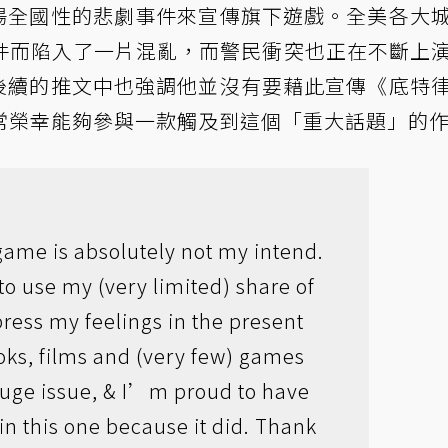
用這場全國性的悲劇事件來宣傳旗下遊戲。全美各大
件而陷入了一片混亂，而警民衝突也正在不斷上
e在後續的推文中也強調他並沒有要藉此宣傳《底特
常榮幸能夠參與一款觸及到這個「重大話題」的
ame is absolutely not my intend.
 to use my (very limited) share of
press my feelings in the present
oks, films and (very few) games
 huge issue, & I’m proud to have
in this one because it did. Thank