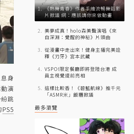
《熱舞青春》作者手繪流暢舞蹈影
片掀議 網：應該請你來做動畫
美夢成真！holo森美聲演唱《來
自深淵：覺醒的神秘》片頭曲
從漫畫中走出來！健身主播完美詮
釋《刃牙》宮本武藏
VSPO!限定餐廳即將登陸台港 成
員主視覺提前亮相
窒息身
活動演
這樣比較香！《碧藍航線》推千元
「ASMR米」飯糰掀議
紛紛跳
最多瀏覽
的
PS5