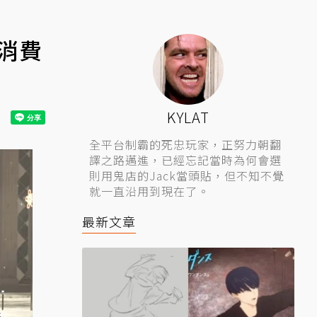
消費
KYLAT
全平台制霸的死忠玩家，正努力朝翻
譯之路邁進，已經忘記當時為何會選
則用鬼店的Jack當頭貼，但不知不覺
就一直沿用到現在了。
最新文章