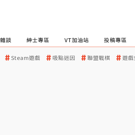
雜談
紳士專區
VT加油站
投稿專區
Steam遊戲
吸點迷因
聯盟戰棋
遊戲