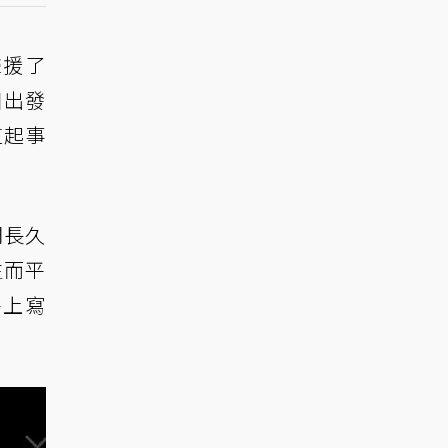
上聲援了
個出發
這起事
們長久
生而平
特上寫