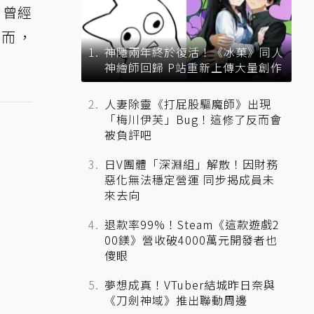
，曾經
然而，
神隱兩年終於復活！《冰菓》同人
神繪師回歸 P站重新上傳大量創作
人妻除靈《打屁股驅魔師》出現
「梅川伊芙」Bug！這修了反而會
被負評吧
日V團體「深淵組」解散！因財務
惡化無法穩定營運 同步揭成員未
來去向
退款率99%！Steam《這款遊戲2
00鎂》營收破4000萬元開發者也
傻眼
夢想成真！VTuber結城昨日奈與
《刀劍神域》推出聯動周邊