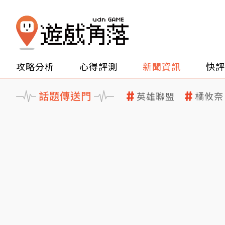
攻略分析
心得評測
新聞資訊
快評
話題傳送門
英雄聯盟
橘攸奈