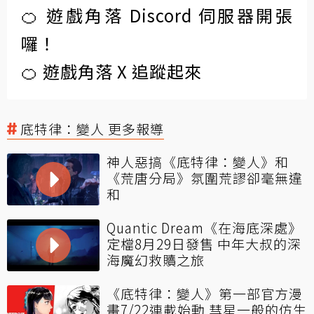
🍊 遊戲角落 Discord 伺服器開張
囉！
🍊 遊戲角落 X 追蹤起來
底特律：變人 更多報導
神人惡搞《底特律：變人》和
《荒唐分局》氛圍荒謬卻毫無違
和
Quantic Dream《在海底深處》
定檔8月29日發售 中年大叔的深
海魔幻救贖之旅
《底特律：變人》第一部官方漫
畫7/22連載始動 彗星一般的仿生