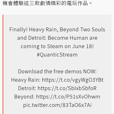
機會體驗這三款劇情精彩的電玩作品。
Finally! Heavy Rain, Beyond Two Souls
and Detroit: Become Human are
coming to Steam on June 18!
#QuanticStream
Download the free demos NOW:
Heavy Rain:
https://t.co/vgyWgO3YBt
Detroit:
https://t.co/SbIxbSbfoR
Beyond:
https://t.co/P51sXvOhwm
pic.twitter.com/83TaO6x7Ai