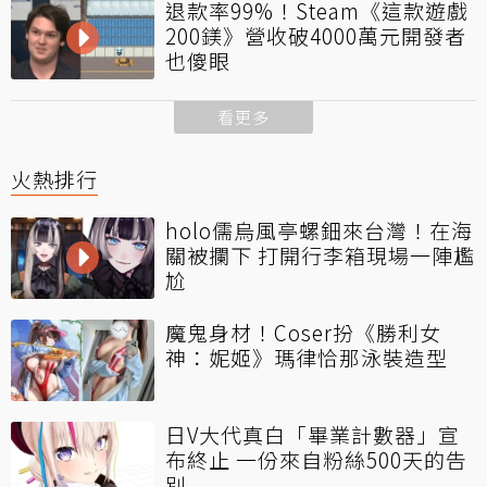
退款率99%！Steam《這款遊戲
200鎂》營收破4000萬元開發者
也傻眼
看更多
火熱排行
holo儒烏風亭螺鈿來台灣！在海
關被攔下 打開行李箱現場一陣尷
尬
魔鬼身材！Coser扮《勝利女
神：妮姬》瑪律恰那泳裝造型
日V大代真白「畢業計數器」宣
布終止 一份來自粉絲500天的告
別