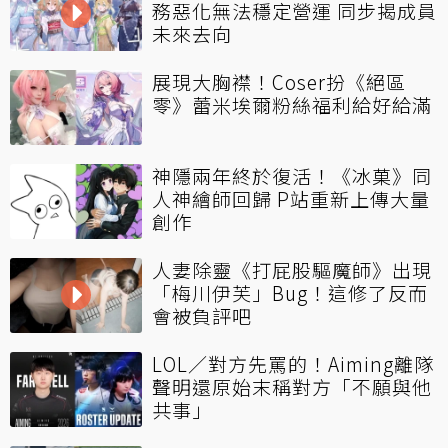
務惡化無法穩定營運 同步揭成員
未來去向
展現大胸襟！Coser扮《絕區
零》蕾米埃爾粉絲福利給好給滿
神隱兩年終於復活！《冰菓》同
人神繪師回歸 P站重新上傳大量
創作
人妻除靈《打屁股驅魔師》出現
「梅川伊芙」Bug！這修了反而
會被負評吧
LOL／對方先罵的！Aiming離隊
聲明還原始末稱對方「不願與他
共事」