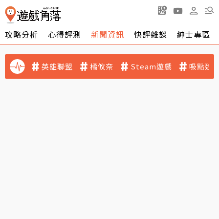
攻略分析
心得評測
新聞資訊
快評雜談
紳士專區
英雄聯盟
橘攸奈
Steam遊戲
吸點迷