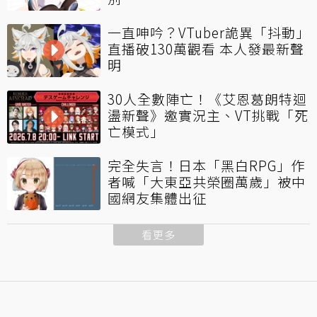
一直呻吟？VTuber詭異「抖動」
直播破130萬觀看 本人發最新聲
明
30人全數陣亡！《艾恩葛朗特迴
盪新聲》邀實況主、VT挑戰「死
亡模式」
完全失言！日本「黑白RPG」作
者喊「大東亞共榮圈萬歲」被中
國網友集體出征
看更多