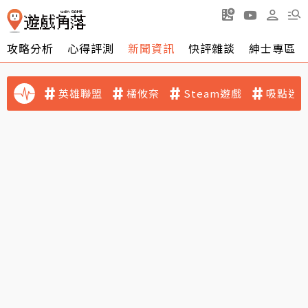
攻略分析
心得評測
新聞資訊
快評雜談
紳士專區
英雄聯盟
橘攸奈
Steam遊戲
吸點迷