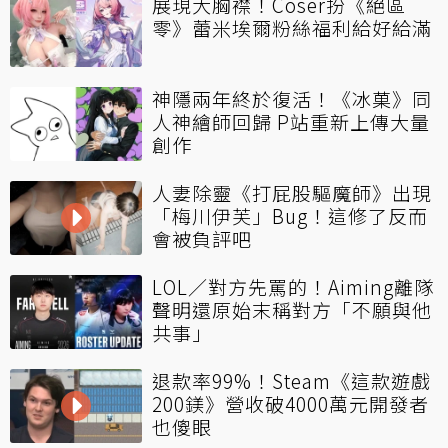
展現大胸襟！Coser扮《絕區
零》蕾米埃爾粉絲福利給好給滿
神隱兩年終於復活！《冰菓》同
人神繪師回歸 P站重新上傳大量
創作
人妻除靈《打屁股驅魔師》出現
「梅川伊芙」Bug！這修了反而
會被負評吧
LOL／對方先罵的！Aiming離隊
聲明還原始末稱對方「不願與他
共事」
退款率99%！Steam《這款遊戲
200鎂》營收破4000萬元開發者
也傻眼