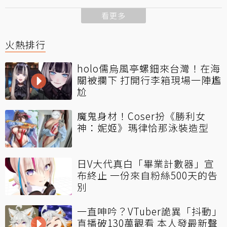
看更多
火熱排行
holo儒烏風亭螺鈿來台灣！在海
關被攔下 打開行李箱現場一陣尷
尬
魔鬼身材！Coser扮《勝利女
神：妮姬》瑪律恰那泳裝造型
日V大代真白「畢業計數器」宣
布終止 一份來自粉絲500天的告
別
一直呻吟？VTuber詭異「抖動」
直播破130萬觀看 本人發最新聲