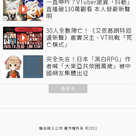
一直呻吟？VTuber詭異「抖動」
直播破130萬觀看 本人發最新聲
明
30人全數陣亡！《艾恩葛朗特迴
盪新聲》邀實況主、VT挑戰「死
亡模式」
完全失言！日本「黑白RPG」作
者喊「大東亞共榮圈萬歲」被中
國網友集體出征
看更多
聯合線上公司 著作權所有 ©2021