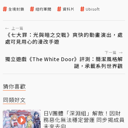
全境封鎖
紐約軍閥
資料片
Ubisoft
←
上一篇
《七大罪：光與暗之交戰》爽快的動畫演出，處
處可見用心的漫改手遊
下一篇
→
獨立遊戲《The White Door》評測：簡潔風格解
謎，承載系列世界觀
猜你喜歡
同類好文
日V團體「深淵組」解散！因財
務惡化無法穩定營運 同步揭成員
未來去向