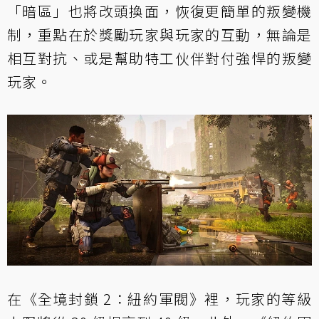
「暗區」也將改頭換面，恢復更簡單的叛變機
制，重點在於獎勵玩家與玩家的互動，無論是
相互對抗、或是幫助特工伙伴對付強悍的叛變
玩家。
在《全境封鎖 2：紐約軍閥》裡，玩家的等級