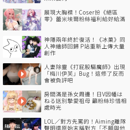
展現大胸襟！Coser扮《絕區
零》蕾米埃爾粉絲福利給好給滿
神隱兩年終於復活！《冰菓》同
人神繪師回歸 P站重新上傳大量
創作
人妻除靈《打屁股驅魔師》出現
「梅川伊芙」Bug！這修了反而
會被負評吧
房間滿是孫女周邊！日V因幡は
ねる送別摯愛祖母 籲粉絲珍惜相
處時光
LOL／對方先罵的！Aiming離隊
聲明還原始末稱對方「不願與他