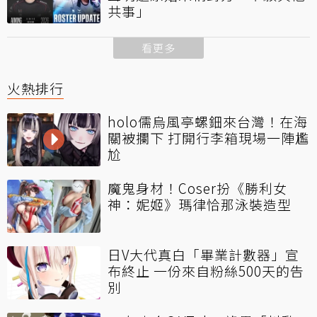
共事」
看更多
火熱排行
holo儒烏風亭螺鈿來台灣！在海
關被攔下 打開行李箱現場一陣尷
尬
魔鬼身材！Coser扮《勝利女
神：妮姬》瑪律恰那泳裝造型
日V大代真白「畢業計數器」宣
布終止 一份來自粉絲500天的告
別