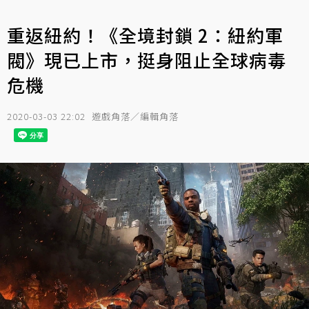
重返紐約！《全境封鎖 2：紐約軍
閥》現已上市，挺身阻止全球病毒
危機
2020-03-03 22:02
遊戲角落／編輯角落