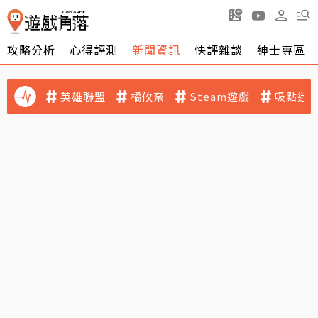
攻略分析
心得評測
新聞資訊
快評雜談
紳士專區
英雄聯盟
橘攸奈
Steam遊戲
吸點迷