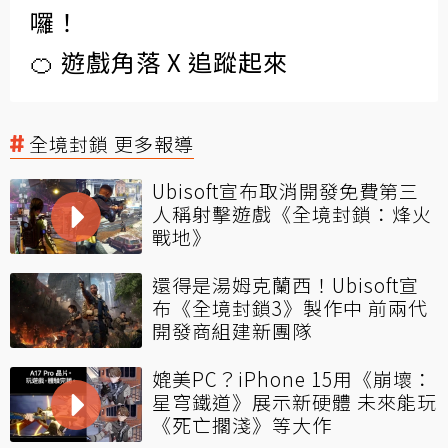
囉！
🍊 遊戲角落 X 追蹤起來
全境封鎖 更多報導
Ubisoft宣布取消開發免費第三
人稱射擊遊戲《全境封鎖：烽火
戰地》
還得是湯姆克蘭西！Ubisoft宣
布《全境封鎖3》製作中 前兩代
開發商組建新團隊
媲美PC？iPhone 15用《崩壞：
星穹鐵道》展示新硬體 未來能玩
《死亡擱淺》等大作