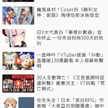
魔鬼身材！Coser扮《勝利女
神：妮姬》瑪律恰那泳裝造型
日V大代真白「畢業計數器」宣
布終止 一份來自粉絲500天的告
別
一直呻吟？VTuber詭異「抖動」
直播破130萬觀看 本人發最新聲
明
30人全數陣亡！《艾恩葛朗特迴
盪新聲》邀實況主、VT挑戰「死
亡模式」
完全失言！日本「黑白RPG」作
者喊「大東亞共榮圈萬歲」被中