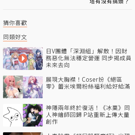
塔有沒有搞頭？
猜你喜歡
同類好文
日V團體「深淵組」解散！因財
務惡化無法穩定營運 同步揭成員
未來去向
展現大胸襟！Coser扮《絕區
零》蕾米埃爾粉絲福利給好給滿
神隱兩年終於復活！《冰菓》同
人神繪師回歸 P站重新上傳大量
創作