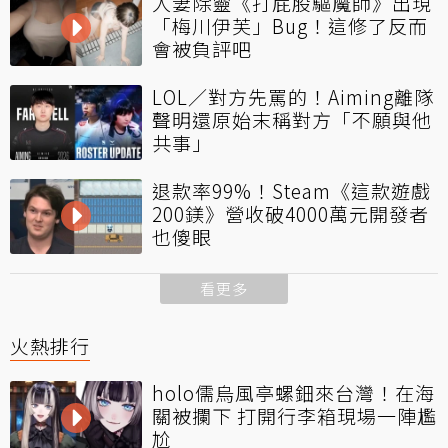
人妻除靈《打屁股驅魔師》出現
「梅川伊芙」Bug！這修了反而
會被負評吧
LOL／對方先罵的！Aiming離隊
聲明還原始末稱對方「不願與他
共事」
退款率99%！Steam《這款遊戲
200鎂》營收破4000萬元開發者
也傻眼
看更多
火熱排行
holo儒烏風亭螺鈿來台灣！在海
關被攔下 打開行李箱現場一陣尷
尬