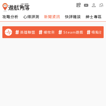
攻略分析
心得評測
新聞資訊
快評雜談
紳士專區
英雄聯盟
橘攸奈
Steam遊戲
吸點迷