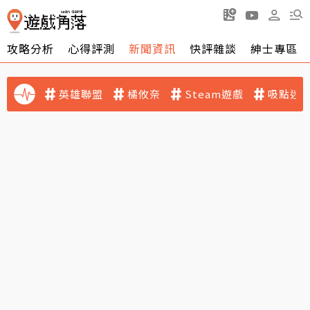
攻略分析
心得評測
新聞資訊
快評雜談
紳士專區
英雄聯盟
橘攸奈
Steam遊戲
吸點迷