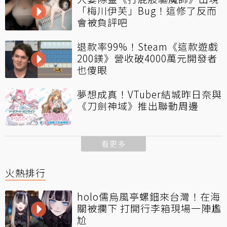
「梅川伊芙」Bug！這修了反而
會被負評吧
退款率99%！Steam《這款遊戲
200鎂》營收破4000萬元開發者
也傻眼
夢想成真！VTuber結城昨日奈與
《刀劍神域》推出聯動周邊
看更多
火熱排行
holo儒烏風亭螺鈿來台灣！在海
關被攔下 打開行李箱現場一陣尷
尬