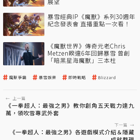
展望
暴雪經典IP《魔獸》系列30週年
紀念發表會 直播重點一次看！
《魔獸世界》傳奇元老Chris
Metzen睽違6年回歸暴雪 曾創
「暗黑星海魔獸」三本柱
魔獸爭霸
暴雪娛樂
即時戰略
Blizzard
←
上一篇
《一拳超人：最強之男》教你創角五天戰力達九
萬，領吹雪專武外套
下一篇
→
《一拳超人：最強之男》各遊戲模式介紹＆隱藏
成就整理