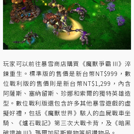
玩家可以前往暴雪商店購買《魔獸爭霸 III》淬
鍊重生。標準版的售價是新台幣NT$999，數
位戰利版的售價則是新台幣NT$1,299，內含
阿薩斯、塞納留斯、珍娜和索爾的獨特英雄造
型。數位戰利版還包含許多其他暴雪遊戲的虛
擬好禮，包括《魔獸世界》駭人的血屍戰車坐
騎、《爐石戰記》第三次大戰卡背，及《暗黑
破壞神 III》瑪爾加尼斯寵物等超讚物品。