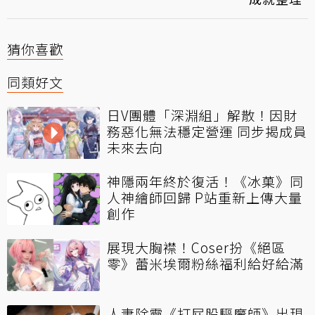
猜你喜歡
同類好文
日V團體「深淵組」解散！因財
務惡化無法穩定營運 同步揭成員
未來去向
神隱兩年終於復活！《冰菓》同
人神繪師回歸 P站重新上傳大量
創作
展現大胸襟！Coser扮《絕區
零》蕾米埃爾粉絲福利給好給滿
人妻除靈《打屁股驅魔師》出現