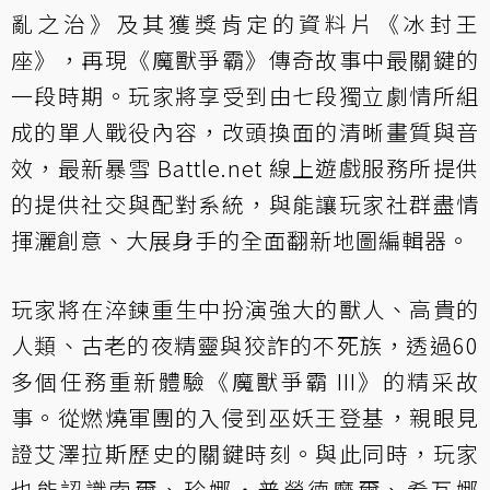
亂之治》及其獲獎肯定的資料片《冰封王
座》，再現《魔獸爭霸》傳奇故事中最關鍵的
一段時期。玩家將享受到由七段獨立劇情所組
成的單人戰役內容，改頭換面的清晰畫質與音
效，最新暴雪 Battle.net 線上遊戲服務所提供
的提供社交與配對系統，與能讓玩家社群盡情
揮灑創意、大展身手的全面翻新地圖編輯器。
玩家將在淬鍊重生中扮演強大的獸人、高貴的
人類、古老的夜精靈與狡詐的不死族，透過60
多個任務重新體驗《魔獸爭霸 III》的精采故
事。從燃燒軍團的入侵到巫妖王登基，親眼見
證艾澤拉斯歷史的關鍵時刻。與此同時，玩家
也能認識索爾、珍娜‧普勞德摩爾、希瓦娜