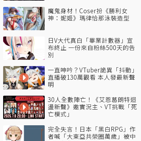
魔鬼身材！Coser扮《勝利女
神：妮姬》瑪律恰那泳裝造型
日V大代真白「畢業計數器」宣
布終止 一份來自粉絲500天的告
別
一直呻吟？VTuber詭異「抖動」
直播破130萬觀看 本人發最新聲
明
30人全數陣亡！《艾恩葛朗特迴
盪新聲》邀實況主、VT挑戰「死
亡模式」
完全失言！日本「黑白RPG」作
者喊「大東亞共榮圈萬歲」被中