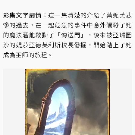
影集文字劇情
：這一集清楚的介紹了葉妮芙悲
慘的過去，在一起危急的事件中意外觸發了她
的魔法潛能啟動了「傳送門」，後來被亞瑞圖
沙的媞莎亞德芙利斯校長發掘，開始踏上了她
成為巫師的旅程。