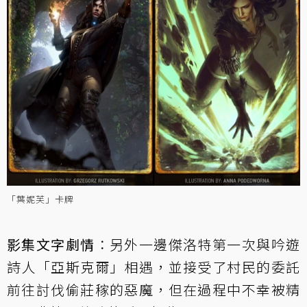
「葉妮芙」卡牌
影集文字劇情
：另外一邊傑洛特第一次與吟遊
詩人「亞斯克爾」相遇，並接受了村民的委託
前往討伐偷莊稼的惡魔，但在過程中不幸被精