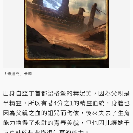
「傳送門」卡牌
出身自亞丁首都溫格堡的葉妮芙，因為父親是
半精靈，所以有著4分之1的精靈血統，身體也
因為父親之血的詛咒而佝僂，後來失去了生育
能力換得了永駐的青春美貌，但也因此讓她千
方百計的想要恢復生育的能力。