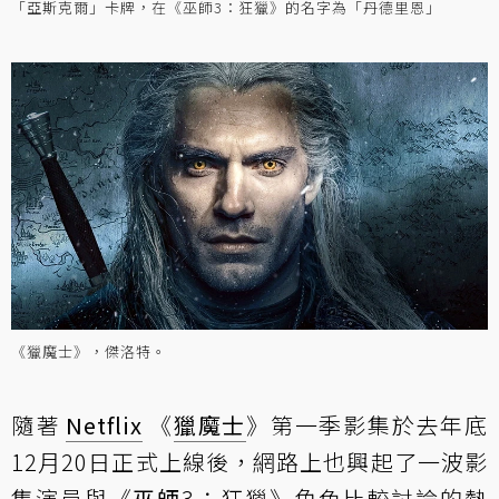
「亞斯克爾」卡牌，在《巫師3：狂獵》的名字為「丹德里恩」
《獵魔士》，傑洛特。
隨著
Netflix
《
獵魔士
》第一季影集於去年底
12月20日正式上線後，網路上也興起了一波影
集演員與《
巫師
3：狂獵》角色比較討論的熱