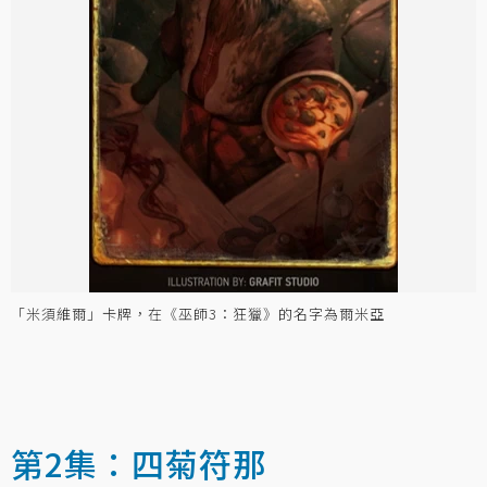
「米須維爾」卡牌，在《巫師3：狂獵》的名字為爾米亞
第2集：四菊符那