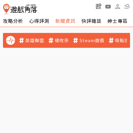
攻略分析
心得評測
新聞資訊
快評雜談
紳士專區
英雄聯盟
橘攸奈
Steam遊戲
吸點迷