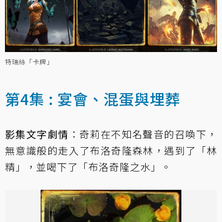
特瑞絲「卡牌」
第4集 : 宴會、混蛋與埋葬
影集文字劇情
：奇莉在不知名聲音的召喚下，
無意識般的走入了布洛奇隆森林，遇到了「林
精」，並喝下了「布洛奇隆之水」。