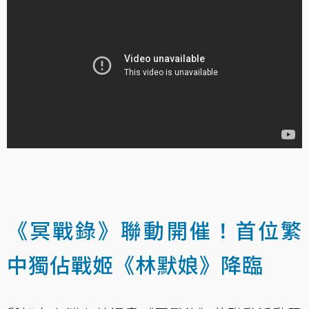
《冥戰錄》聯動開催！首位繁
中獨佔戰姬《林默娘》降臨