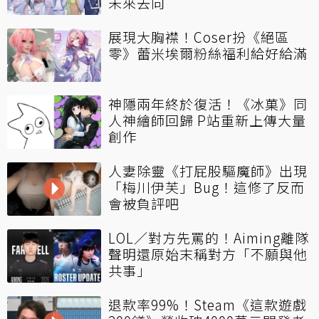
未來去向
展現大胸襟！Coser扮《絕區
零》蕾米埃爾粉絲福利給好給滿
神隱兩年終於復活！《冰菓》同
人神繪師回歸 P站重新上傳大量
創作
人妻除靈《打屁股驅魔師》出現
「梅川伊芙」Bug！這修了反而
會被負評吧
LOL／對方先罵的！Aiming離隊
聲明還原始末稱對方「不願與他
共事」
退款率99%！Steam《這款遊戲