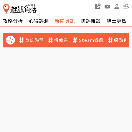
攻略分析
心得評測
新聞資訊
快評雜談
紳士專區
英雄聯盟
橘攸奈
Steam遊戲
吸點迷