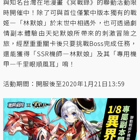
與知名台灣在地漫畫《冥戰錄》的聯動活動限
時開催中！除了可與首位僅繁中版本獨有的戰
姬—「林默娘」於末世中相遇外，也可透過劇
情副本體驗由天妃默娘所帶來的刺激冒險之
旅，經歷重重關卡後只要挑戰Boss完成任務，
還能獲得「SSR機師—林默娘」及其「專用機
甲—千里眼順風耳」唷！
活動期間：開服後至2020年1月21日13:59