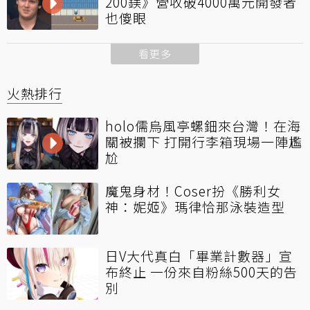
200鎂》營收破4000萬元開發者
也傻眼
看更多
火熱排行
holo儒烏風亭螺鈿來台灣！在海
關被攔下 打開行李箱現場一陣尷
尬
魔鬼身材！Coser扮《勝利女
神：妮姬》瑪律恰那泳裝造型
日V大代真白「畢業計數器」宣
布終止 一份來自粉絲500天的告
別