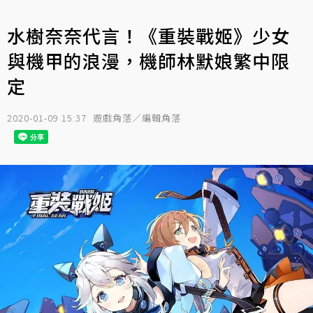
水樹奈奈代言！《重裝戰姬》少女
與機甲的浪漫，機師林默娘繁中限
定
2020-01-09 15:37
遊戲角落／編輯角落