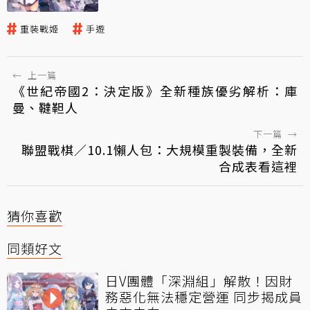
重裝戰姬
手遊
←
上一篇
《世紀帝國2：決定版》全新種族優劣解析：庫
曼、韃靼人
下一篇
→
聯盟戰棋／10.1懶人包：大規模重製裝備，全新
合成表看這裡
猜你喜歡
同類好文
日V團體「深淵組」解散！因財
務惡化無法穩定營運 同步揭成員