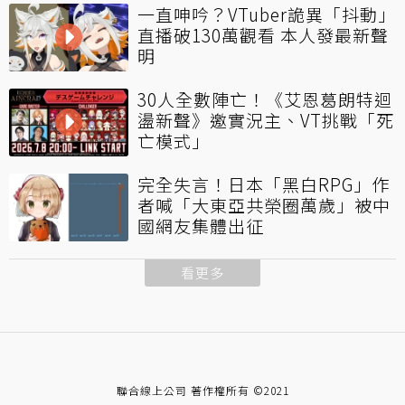
一直呻吟？VTuber詭異「抖動」
直播破130萬觀看 本人發最新聲
明
30人全數陣亡！《艾恩葛朗特迴
盪新聲》邀實況主、VT挑戰「死
亡模式」
完全失言！日本「黑白RPG」作
者喊「大東亞共榮圈萬歲」被中
國網友集體出征
看更多
聯合線上公司 著作權所有 ©2021