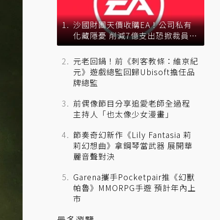
沙國財團天價收購EA！公司私有
化藏隱憂 削減7億支出恐掀裁員風
暴？
元老回鍋！前《刺客教條：維京紀
元》遊戲總監回歸Ubisoft擔任品
牌總監
前偶像節目分享追愛老師全過程
主持人「也太像少女漫畫」
節奏奇幻新作《Lily Fantasia 莉
莉幻想曲》拿鋼琴當武器 展開華
麗音聲對決
Garena攜手Pocketpair推《幻獸
帕魯》MMORPG手遊 預計年內上
市
最多瀏覽