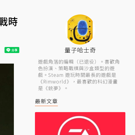
戰時
量子哈士奇
遊戲角落的編輯（已退役）。喜歡角
色扮演、策略戰棋與沙盒類型的遊
戲。Steam 遊玩時間最長的遊戲是
《Rimworld》，最喜歡的科幻漫畫
是《銃夢》。
最新文章