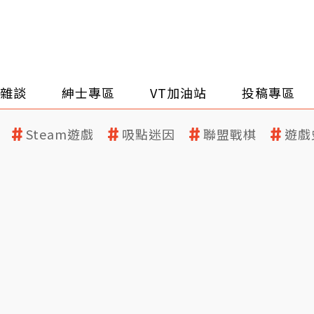
雜談
紳士專區
VT加油站
投稿專區
Steam遊戲
吸點迷因
聯盟戰棋
遊戲