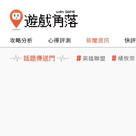
攻略分析
心得評測
新聞資訊
快評
話題傳送門
英雄聯盟
橘攸奈