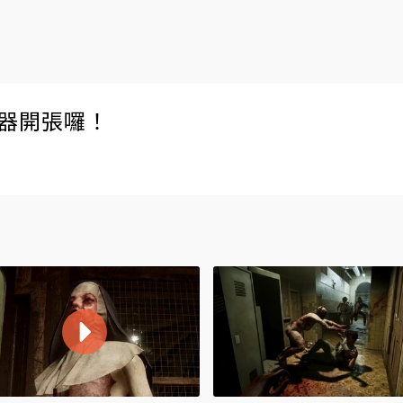
伺服器開張囉！