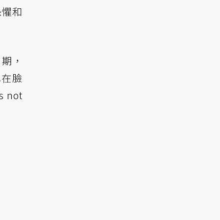
恐懼和
日期，
也在臉
not