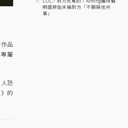
LOL／對方先罵的！Aiming離隊聲
明還原始末稱對方「不願與他共
事」
新作品
索專屬
單人恐
2》的