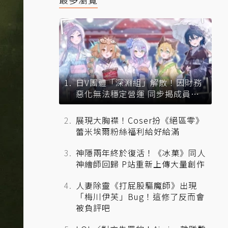
日V團體「深淵組」解散！因財務
惡化無法穩定營運 同步揭成員未
來去向
展現大胸襟！Coser扮《絕區零》
蕾米埃爾粉絲福利給好給滿
神隱兩年終於復活！《冰菓》同人
神繪師回歸 P站重新上傳大量創作
人妻除靈《打屁股驅魔師》出現
「梅川伊芙」Bug！這修了反而會
被負評吧