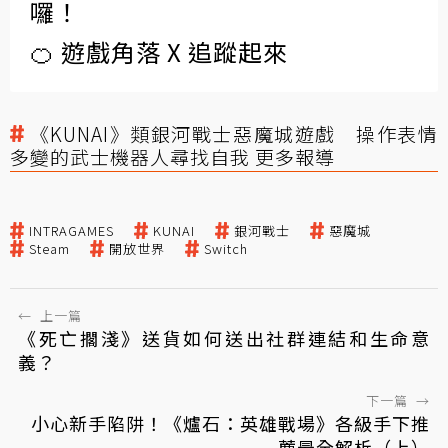
囉！
🍊 遊戲角落 X 追蹤起來
《KUNAI》類銀河戰士惡魔城遊戲 操作表情
多變的武士機器人尋找自我 更多報導
INTRAGAMES
KUNAI
銀河戰士
惡魔城
Steam
開放世界
Switch
←
上一篇
《死亡擱淺》送貨如何送出社群連結和生命意
義？
下一篇
→
小心新手陷阱！《爐石：英雄戰場》各級手下推
薦最全解析（上）