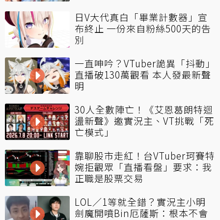
日V大代真白「畢業計數器」宣
布終止 一份來自粉絲500天的告
別
一直呻吟？VTuber詭異「抖動」
直播破130萬觀看 本人發最新聲
明
30人全數陣亡！《艾恩葛朗特迴
盪新聲》邀實況主、VT挑戰「死
亡模式」
靠聊股市走紅！台VTuber珂賽特
婉拒觀眾「直播看盤」要求：我
正職是股票交易
LOL／1等就全錯？實況主小明
劍魔開噴Bin厄薩斯：根本不會