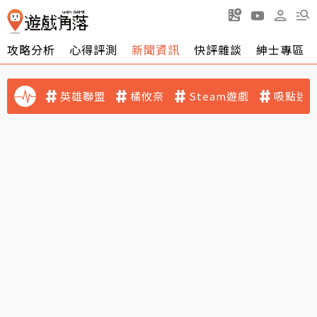
攻略分析
心得評測
新聞資訊
快評雜談
紳士專區
英雄聯盟
橘攸奈
Steam遊戲
吸點迷