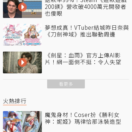
200鎂》營收破4000萬元開發者
也傻眼
夢想成真！VTuber結城昨日奈與
《刀劍神域》推出聯動周邊
《劍星：血雨》官方上傳AI影
片！網一面倒不挺：令人失望
看更多
火熱排行
魔鬼身材！Coser扮《勝利女
神：妮姬》瑪律恰那泳裝造型