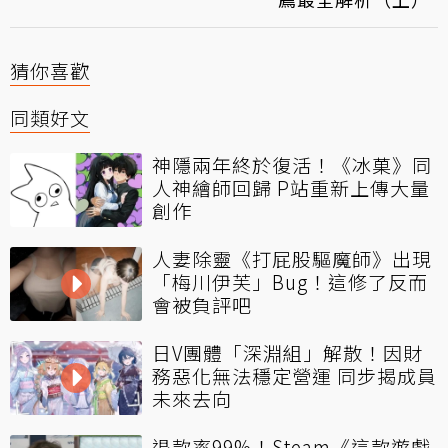
猜你喜歡
同類好文
神隱兩年終於復活！《冰菓》同
人神繪師回歸 P站重新上傳大量
創作
人妻除靈《打屁股驅魔師》出現
「梅川伊芙」Bug！這修了反而
會被負評吧
日V團體「深淵組」解散！因財
務惡化無法穩定營運 同步揭成員
未來去向
退款率99%！Steam《這款遊戲