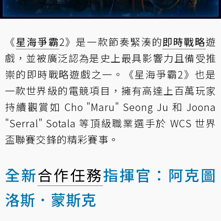
《
星海爭霸
2》是一款節奏緊湊的
即時戰略
遊
戲，並被廣泛認為是史上最具影響力且備受推
崇的即時戰略遊戲之一。《星海爭霸2》也是
一款世界級的電競項目，擁有高達上百萬玩家
持續觀賞如 Cho "Maru" Seong Ju 和 Joona
"Serral" Sotala 等頂級職業選手於 WCS 世界
盃聯賽交鋒的精彩賽事。
全新
合作任務
指揮官：阿克圖
洛斯．蒙斯克