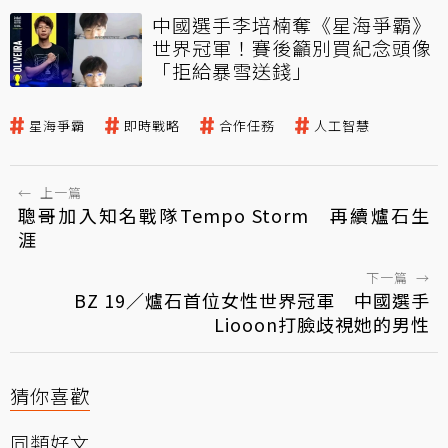
中國選手李培楠奪《星海爭霸》
世界冠軍！賽後籲別買紀念頭像
「拒給暴雪送錢」
星海爭霸
即時戰略
合作任務
人工智慧
←
上一篇
聰哥加入知名戰隊Tempo Storm 再續爐石生
涯
下一篇
→
BZ 19／爐石首位女性世界冠軍 中國選手
Liooon打臉歧視她的男性
猜你喜歡
同類好文