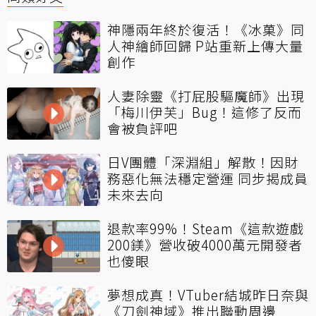
神隱兩年終於復活！《冰菓》同
人神繪師回歸 P站重新上傳大量
創作
人妻除靈《打屁股驅魔師》出現
「梅川伊芙」Bug！這修了反而
會被負評吧
日V團體「深淵組」解散！因財
務惡化無法穩定營運 同步揭成員
未來去向
退款率99%！Steam《這款遊戲
200鎂》營收破4000萬元開發者
也傻眼
夢想成真！VTuber結城昨日奈與
《刀劍神域》推出聯動周邊