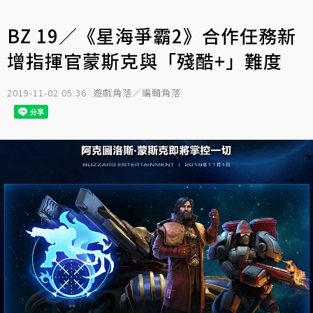
BZ 19／《星海爭霸2》合作任務新
增指揮官蒙斯克與「殘酷+」難度
2019-11-02 05:36
遊戲角落／編輯角落