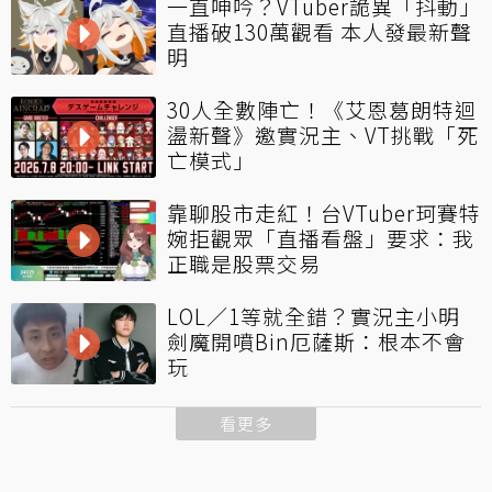
一直呻吟？VTuber詭異「抖動」
直播破130萬觀看 本人發最新聲
明
30人全數陣亡！《艾恩葛朗特迴
盪新聲》邀實況主、VT挑戰「死
亡模式」
靠聊股市走紅！台VTuber珂賽特
婉拒觀眾「直播看盤」要求：我
正職是股票交易
LOL／1等就全錯？實況主小明
劍魔開噴Bin厄薩斯：根本不會
玩
看更多