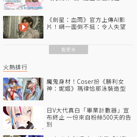
《劍星：血雨》官方上傳AI影
片！網一面倒不挺：令人失望
看更多
火熱排行
魔鬼身材！Coser扮《勝利女
神：妮姬》瑪律恰那泳裝造型
日V大代真白「畢業計數器」宣
布終止 一份來自粉絲500天的告
別