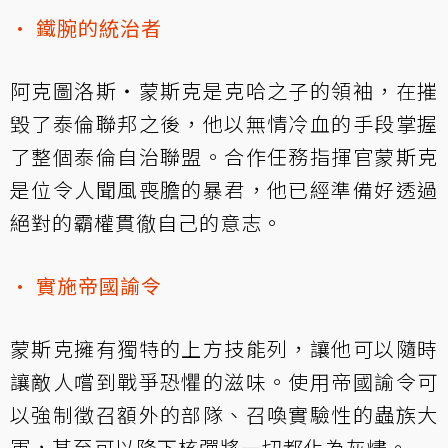
• 鐵腕的統治者
阿克圖洛斯‧蒙斯克是克哈之子的領袖，在摧
毀了泰倫聯邦之後，他以無情冷血的手段掌握
了整個泰倫自治聯盟。合作任務指揮官蒙斯克
是位令人聞風喪膽的暴君，他已經準備好透過
絕對的霸權貫徹自己的意志。
• 實施帝國諭令
蒙斯克擁有獨特的上方技能列，讓他可以隨時
讓敵人嚐到戰爭恐懼的滋味。使用帝國諭令可
以強制徵召額外的部隊、召喚實驗性的蟲族大
軍，甚至可以降下核彈將一切都化為灰燼。