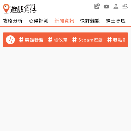
攻略分析
心得評測
新聞資訊
快評雜談
紳士專區
英雄聯盟
橘攸奈
Steam遊戲
吸點迷