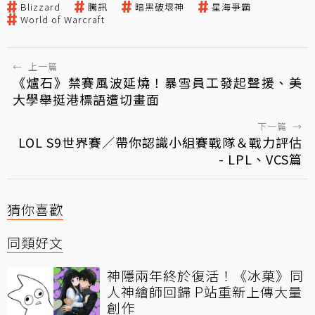
Blizzard
騰訊
暗黑破壞神
星海爭霸
World of Warcraft
←
上一篇
《爐石》禁賽風波延燒！暴雪員工發起聲援、美
大學舉挺港標語遭切畫面
下一篇
→
LOL S9世界賽／帶你認識小組賽戰隊＆戰力評估
- LPL、VCS篇
猜你喜歡
同類好文
神隱兩年終於復活！《冰菓》同
人神繪師回歸 P站重新上傳大量
創作