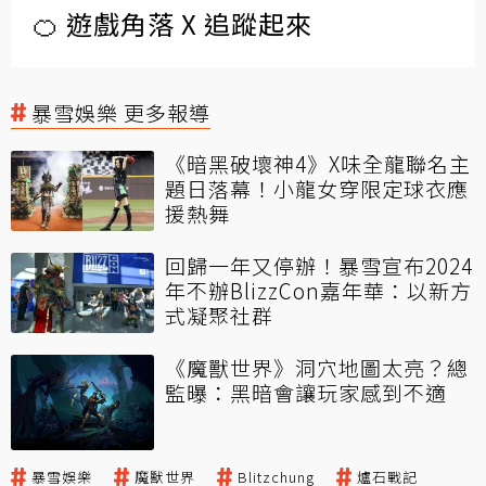
🍊 遊戲角落 X 追蹤起來
暴雪娛樂 更多報導
《暗黑破壞神4》X味全龍聯名主
題日落幕！小龍女穿限定球衣應
援熱舞
回歸一年又停辦！暴雪宣布2024
年不辦BlizzCon嘉年華：以新方
式凝聚社群
《魔獸世界》洞穴地圖太亮？總
監曝：黑暗會讓玩家感到不適
暴雪娛樂
魔獸世界
Blitzchung
爐石戰記