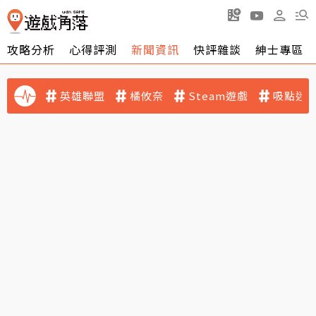
攻略分析
心得評測
新聞資訊
快評雜談
紳士專區
英雄聯盟
橘攸奈
Steam遊戲
吸點迷