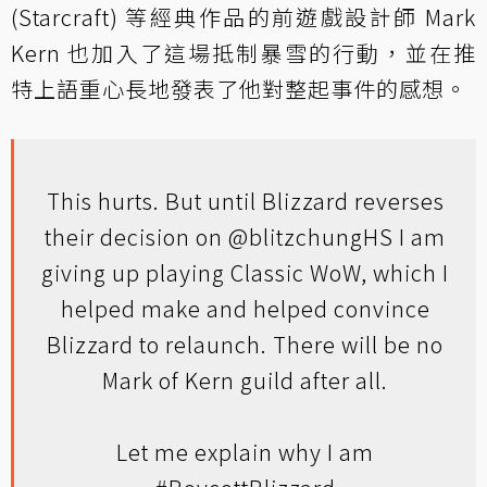
(Starcraft) 等經典作品的前遊戲設計師 Mark
Kern 也加入了這場抵制暴雪的行動，並在推
特上語重心長地發表了他對整起事件的感想。
This hurts. But until Blizzard reverses
their decision on
@blitzchungHS
I am
giving up playing Classic WoW, which I
helped make and helped convince
Blizzard to relaunch. There will be no
Mark of Kern guild after all.
Let me explain why I am