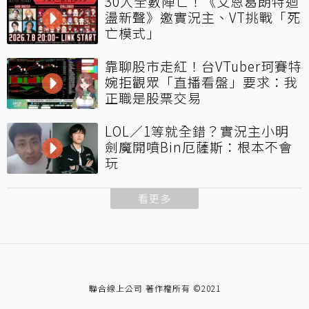
30人全數陣亡！《艾恩葛朗特迴
盪新聲》邀實況主、VT挑戰「死
亡模式」
靠聊股市走紅！台VTuber珂賽特
婉拒觀眾「直播看盤」要求：我
正職是股票交易
LOL／1等就全錯？實況主小明
劍魔開噴Bin厄薩斯：根本不會
玩
看更多
聯合線上公司 著作權所有 ©2021