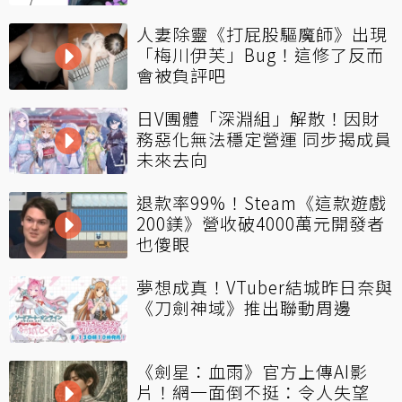
人妻除靈《打屁股驅魔師》出現
「梅川伊芙」Bug！這修了反而
會被負評吧
日V團體「深淵組」解散！因財
務惡化無法穩定營運 同步揭成員
未來去向
退款率99%！Steam《這款遊戲
200鎂》營收破4000萬元開發者
也傻眼
夢想成真！VTuber結城昨日奈與
《刀劍神域》推出聯動周邊
《劍星：血雨》官方上傳AI影
片！網一面倒不挺：令人失望