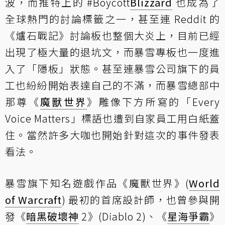
波，而推特上的 #Boycott
Blizzard
也成為了
全球熱門的討論標籤之一，甚至連 Reddit 的
《爐石戰記》討論板也整個大炎上，目前已經
出現了極大量的退坑文，而暴雪專板也一度進
入了「隱板」狀態。甚至連暴雪公司旗下的員
工也紛紛開始表達自己的不滿，而暴雪總部中
那尊《
魔獸世界
》雕像下方所寫的「Every
Voice Matters」標語也遭到自家員工用白紙蓋
住。當然許多大咖也開始針對這次的事件發表
看法。
暴雪旗下知名遊戲作品《魔獸世界》(
World
of Warcraft
) 最初的首席設計師，也曾參與開
發《
暗黑破壞神
2》(Diablo 2)、《
星海爭霸
》