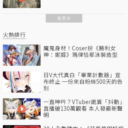
看更多
火熱排行
魔鬼身材！Coser扮《勝利女
神：妮姬》瑪律恰那泳裝造型
日V大代真白「畢業計數器」宣
布終止 一份來自粉絲500天的告
別
一直呻吟？VTuber詭異「抖動」
直播破130萬觀看 本人發最新聲
明