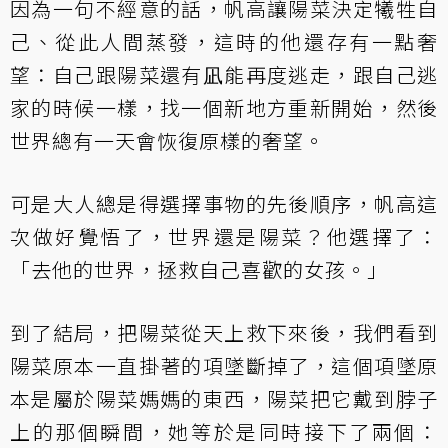
因為一句不經意的話，帆高讓陽菜決定犧牲自
己、從此人間蒸發，這時的他還存有一點奢
望：自己跟陽菜還有凪能再度逃走，跟自己逃
家的時候一樣，找一個新地方重新開始，然後
世界總有一天會恢復原樣的奢望。
可是大人總是得選擇事物的先後順序，帆高這
次做好覺悟了，世界還是陽菜？他選擇了：
「去他的世界，拯救自己喜歡的女孩。」
到了結局，把陽菜從天上救下來後，我們看到
陽菜原本一直掛著的項墜斷掉了，這個項墜原
本是屬於陽菜媽媽的東西，陽菜把它戴到脖子
上的那個瞬間，她等於是同時接下了兩個：