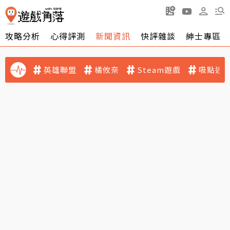
攻略分析
心得評測
新聞資訊
快評雜談
紳士專區
英雄聯盟
橘攸奈
Steam遊戲
吸點迷