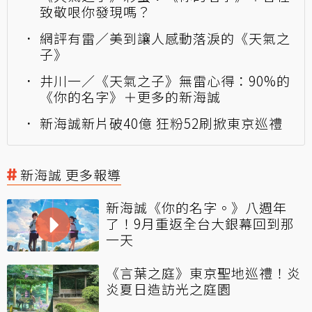
致敬哏你發現嗎？
網評有雷／美到讓人感動落淚的《天氣之
子》
井川一／《天氣之子》無雷心得：90%的
《你的名字》＋更多的新海誠
新海誠新片破40億 狂粉52刷掀東京巡禮
新海誠 更多報導
新海誠《你的名字。》八週年
了！9月重返全台大銀幕回到那
一天
《言葉之庭》東京聖地巡禮！炎
炎夏日造訪光之庭園