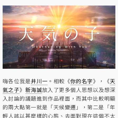
嗨各位我是
井川一
。相較《
你的名字
》，《
天
氣之子
》
新海誠
放入了更多個人思想以及想深
入討論的議題進到作品裡面，而其中比較明顯
的兩大點第一就是「天候變遷」，第二是「年
輕人該以甚麼樣的心態、去面對現在這個不太