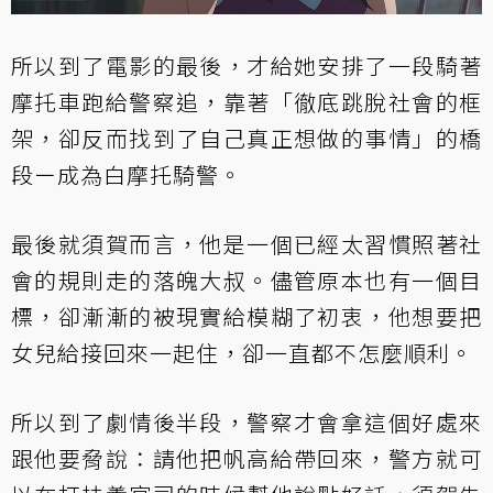
所以到了電影的最後，才給她安排了一段騎著
摩托車跑給警察追，靠著「徹底跳脫社會的框
架，卻反而找到了自己真正想做的事情」的橋
段ー成為白摩托騎警。
最後就須賀而言，他是一個已經太習慣照著社
會的規則走的落魄大叔。儘管原本也有一個目
標，卻漸漸的被現實給模糊了初衷，他想要把
女兒給接回來一起住，卻一直都不怎麼順利。
所以到了劇情後半段，警察才會拿這個好處來
跟他要脅說：請他把帆高給帶回來，警方就可