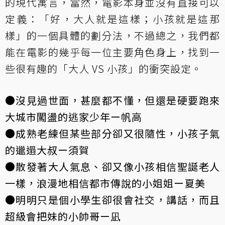
的現代寓言，當然，電影本身並沒有直接可以
定義：「好，大人就是這樣；小孩就是這那
樣」的一個具體的劃分法，不過總之，我們都
能在電影的幾乎每一位主要角色身上，找到一
些很有趣的「大人 VS 小孩」的衝突設定。
●沒見過世面，甚麼都不懂，但還是硬要跑來
大城市闖盪的逃家少年ー帆高
●成熟老練但某些部分卻又很隨性，小孩子氣
的邋遢大叔ー須賀
●散發著大人氣息、卻又像小孩相信聖誕老人
一樣，浪漫地相信都市傳說的小姐姐ー夏美
●明明只是個小學生卻很會社交，講話，而且
超級會把妹的小帥哥ー凪