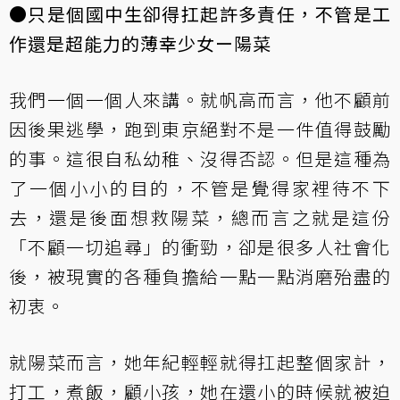
●只是個國中生卻得扛起許多責任，不管是工
作還是超能力的薄幸少女ー陽菜
我們一個一個人來講。就帆高而言，他不顧前
因後果逃學，跑到東京絕對不是一件值得鼓勵
的事。這很自私幼稚、沒得否認。但是這種為
了一個小小的目的，不管是覺得家裡待不下
去，還是後面想救陽菜，總而言之就是這份
「不顧一切追尋」的衝勁，卻是很多人社會化
後，被現實的各種負擔給一點一點消磨殆盡的
初衷。
就陽菜而言，她年紀輕輕就得扛起整個家計，
打工，煮飯，顧小孩，她在還小的時候就被迫