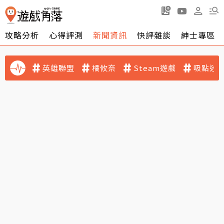
攻略分析
心得評測
新聞資訊
快評雜談
紳士專區
英雄聯盟
橘攸奈
Steam遊戲
吸點迷