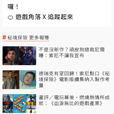
囉！
🍊 遊戲角落 X 追蹤起來
秘境探險 更多報導
不是沒新作？頑皮狗總裁尼爾
曝：索尼不讓我宣布
德瑞克有望回歸！索尼鬆口《秘
境探險》電影版續集納入製作考
量
書評／電玩幕後，燃燒熱情所成
就：《血淚無比的遊戲產業》