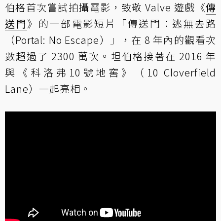
伯格首次嘗試拍攝電影，致敬 Valve 遊戲《
傳
送門
》的一部電影短片「傳送門：逃無去路
（Portal: No Escape）」，在 8 年內的觀看次
數超過了 2300 萬次。坦伯格接著在 2016 年
與《科洛弗10號地窖》（10 Cloverfield
Lane）一起亮相。