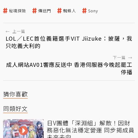
秘境探險
傳送門
蜘蛛人
Sony
←
上一篇
LOL／LEC首位義籍選手VIT Jiizuke：披薩，我
只吃義大利的
下一篇
→
成人網站AV01響應反送中 香港伺服器今晚起罷工
停播
猜你喜歡
同類好文
日V團體「深淵組」解散！因財
務惡化無法穩定營運 同步揭成員
未來去向