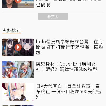
也傻眼
看更多
火熱排行
holo儒烏風亭螺鈿來台灣！在海
關被攔下 打開行李箱現場一陣尷
尬
魔鬼身材！Coser扮《勝利女
神：妮姬》瑪律恰那泳裝造型
日V大代真白「畢業計數器」宣
布終止 一份來自粉絲500天的告
別