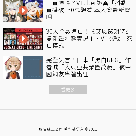
一直呻吟？VTuber詭異「抖動」
直播破130萬觀看 本人發最新聲
明
30人全數陣亡！《艾恩葛朗特迴
盪新聲》邀實況主、VT挑戰「死
亡模式」
完全失言！日本「黑白RPG」作
者喊「大東亞共榮圈萬歲」被中
國網友集體出征
看更多
聯合線上公司 著作權所有 ©2021