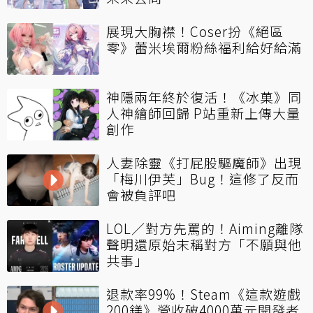
展現大胸襟！Coser扮《絕區
零》蕾米埃爾粉絲福利給好給滿
神隱兩年終於復活！《冰菓》同
人神繪師回歸 P站重新上傳大量
創作
人妻除靈《打屁股驅魔師》出現
「梅川伊芙」Bug！這修了反而
會被負評吧
LOL／對方先罵的！Aiming離隊
聲明還原始末稱對方「不願與他
共事」
退款率99%！Steam《這款遊戲
200鎂》營收破4000萬元開發者