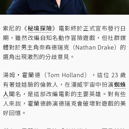
索尼的《
秘境探險
》電影終於正式宣布發行日
期，雖然改編自知名動作冒險遊戲，但社群媒
體對於男主角奈森德瑞克（Nathan Drake）的
選角出現激烈的分歧意見。
湯姆·霍蘭德（Tom Holland），這位 23 歲
有著娃娃臉的倫敦人，在漫威宇宙中扮演
蜘蛛
人
聞名，是這部改編電影的主要英雄。對有些
人來說，霍蘭德飾演德瑞克會破壞對遊戲的美
好回憶。