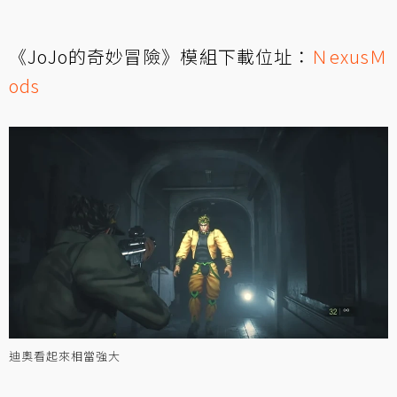
《JoJo的奇妙冒險》模組下載位址：
ＮexusＭ
ods
迪奧看起來相當強大