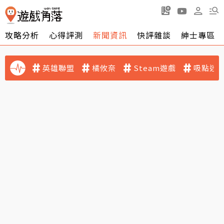
攻略分析
心得評測
新聞資訊
快評雜談
紳士專區
英雄聯盟
橘攸奈
Steam遊戲
吸點迷