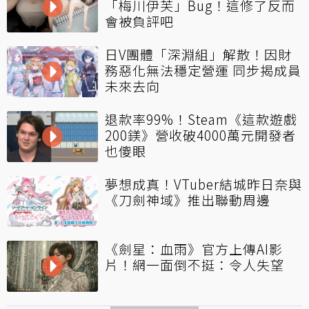
「梅川伊芙」Bug！這修了反而
會被負評吧
日V團體「深淵組」解散！因財
務惡化無法穩定營運 同步揭成員
未來去向
退款率99%！Steam《這款遊戲
200鎂》營收破4000萬元開發者
也傻眼
夢想成真！VTuber結城昨日奈與
《刀劍神域》推出聯動周邊
《劍星：血雨》官方上傳AI影
片！網一面倒不挺：令人失望