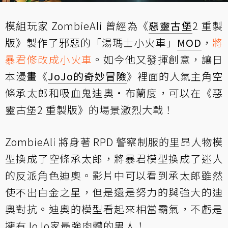
模組玩家 ZombieAli 曾經為《
惡靈古堡
2 重製
版》製作了邪惡的「湯瑪士小火車」
MOD
，
將
暴君修改成小火車
。如今他又發揮創意，讓日
本漫畫《
JoJo的奇妙冒險
》裡面的人氣主角空
條承太郎和吸血鬼迪奧·布蘭度，可以在《惡
靈古堡2 重製版》的場景激烈大戰！
ZombieAli 將身著 RPD 警察制服的里昂人物模
型換成了空條承太郎，將暴君模型換成了迷人
的反派角色迪奧。影片中可以看到承太郎雖然
使不出白金之星，但是還是努力的與強大的迪
奧對抗。迪奧的模型看起來相當霸氣，不虧是
擁有JoJo家最強肉體的男人！