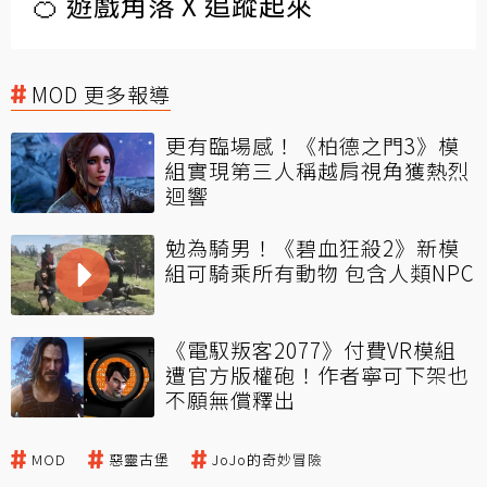
🍊 遊戲角落 X 追蹤起來
MOD 更多報導
更有臨場感！《柏德之門3》模
組實現第三人稱越肩視角獲熱烈
迴響
勉為騎男！《碧血狂殺2》新模
組可騎乘所有動物 包含人類NPC
《電馭叛客2077》付費VR模組
遭官方版權砲！作者寧可下架也
不願無償釋出
MOD
惡靈古堡
JoJo的奇妙冒險