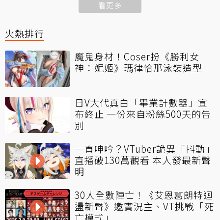
看更多
火熱排行
魔鬼身材！Coser扮《勝利女
神：妮姬》瑪律恰那泳裝造型
日V大代真白「畢業計數器」宣
布終止 一份來自粉絲500天的告
別
一直呻吟？VTuber詭異「抖動」
直播破130萬觀看 本人發最新聲
明
30人全數陣亡！《艾恩葛朗特迴
盪新聲》邀實況主、VT挑戰「死
亡模式」