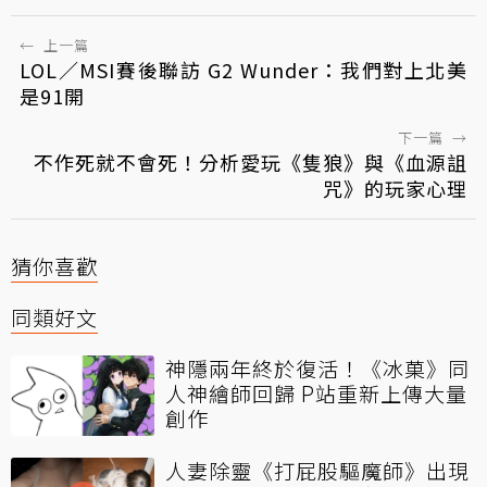
←
上一篇
LOL／MSI賽後聯訪 G2 Wunder：我們對上北美
是91開
下一篇
→
不作死就不會死！分析愛玩《隻狼》與《血源詛
咒》的玩家心理
猜你喜歡
同類好文
神隱兩年終於復活！《冰菓》同
人神繪師回歸 P站重新上傳大量
創作
人妻除靈《打屁股驅魔師》出現