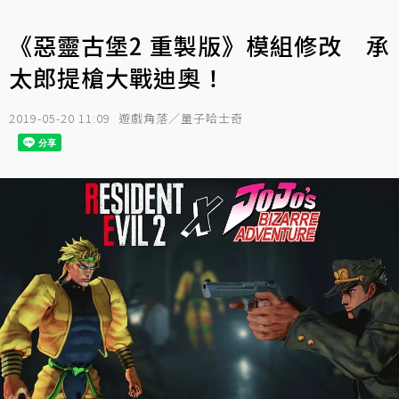
《惡靈古堡2 重製版》模組修改 承
太郎提槍大戰迪奧！
2019-05-20 11:09
遊戲角落／量子哈士奇