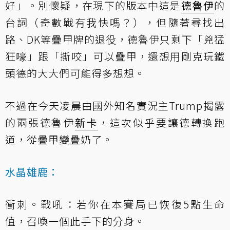
好」。別懷疑，在現下的版本中這是
德魯伊
的
台詞（奇數戰有我快嗎？），但隨著尋找出
路、DK等疊甲牌的退役，德魯伊只剩下「兇猛
狂嚎」跟「撕咬」可以疊甲，還想用剛克玩鐵
頭德的大大們可能得多想想。
不過在今天凌晨由國外知名實況主Trump揭露
的兩張德魯伊
新卡
，這次似乎要讓德轉換跑
道，從疊甲變疊奶了。
水晶雄鹿：
衝刺。戰吼：若你在本賽局已恢復5點生命
值，召喚一個此手下的分身。