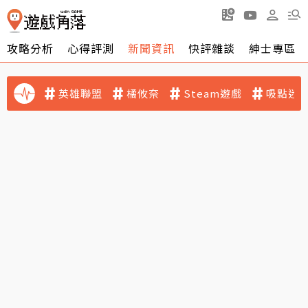
攻略分析
心得評測
新聞資訊
快評雜談
紳士專區
英雄聯盟
橘攸奈
Steam遊戲
吸點迷