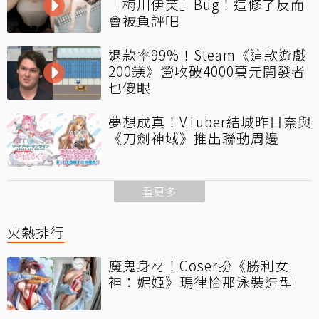
「梅川伊芙」Bug！這修了反而
會被負評吧
退款率99%！Steam《這款遊戲
200鎂》營收破4000萬元開發者
也傻眼
夢想成真！VTuber結城昨日奈與
《刀劍神域》推出聯動周邊
看更多
火熱排行
魔鬼身材！Coser扮《勝利女
神：妮姬》瑪律恰那泳裝造型