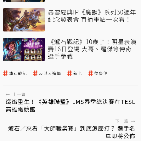
暴雪經典IP《魔獸》系列30週年
紀念發表會 直播重點一次看！
《爐石戰記》10歲了！明星表演
賽16日登場 大哥、羅傑等傳奇
選手參戰
爐石戰記
反派大進擊
新卡
德魯伊
←
上一篇
熾焰重生！《英雄聯盟》LMS春季總決賽在TESL
高雄電競館
下一篇
→
爐石／來看「大師職業賽」到底怎麼打？ 選手名
單即將公佈