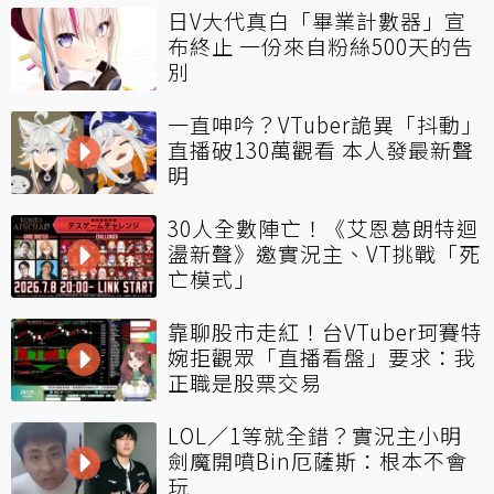
日V大代真白「畢業計數器」宣
布終止 一份來自粉絲500天的告
別
一直呻吟？VTuber詭異「抖動」
直播破130萬觀看 本人發最新聲
明
30人全數陣亡！《艾恩葛朗特迴
盪新聲》邀實況主、VT挑戰「死
亡模式」
靠聊股市走紅！台VTuber珂賽特
婉拒觀眾「直播看盤」要求：我
正職是股票交易
LOL／1等就全錯？實況主小明
劍魔開噴Bin厄薩斯：根本不會
玩