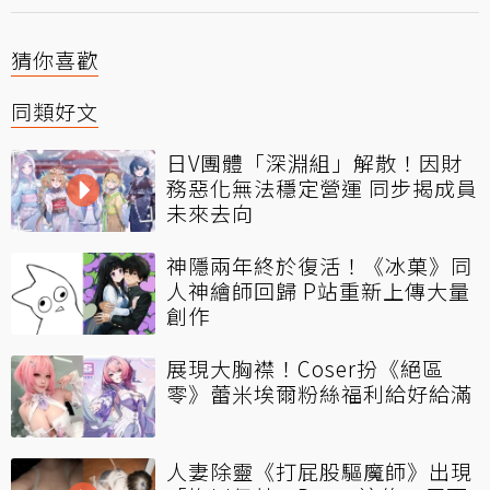
猜你喜歡
同類好文
日V團體「深淵組」解散！因財
務惡化無法穩定營運 同步揭成員
未來去向
神隱兩年終於復活！《冰菓》同
人神繪師回歸 P站重新上傳大量
創作
展現大胸襟！Coser扮《絕區
零》蕾米埃爾粉絲福利給好給滿
人妻除靈《打屁股驅魔師》出現