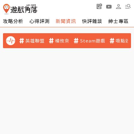
攻略分析
心得評測
新聞資訊
快評雜談
紳士專區
英雄聯盟
橘攸奈
Steam遊戲
吸點迷