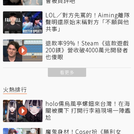
會被負評吧
LOL／對方先罵的！Aiming離隊
聲明還原始末稱對方「不願與他
共事」
退款率99%！Steam《這款遊戲
200鎂》營收破4000萬元開發者
也傻眼
看更多
火熱排行
holo儒烏風亭螺鈿來台灣！在海
關被攔下 打開行李箱現場一陣尷
尬
魔鬼身材！Coser扮《勝利女