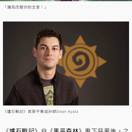
「讓我改變你的主意！」
《爐石戰記》首席平衡設計師Dean Ayala
《
爐石戰記
》自《
黑巫森林
》重下惡果後，之