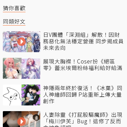
猜你喜歡
同類好文
日V團體「深淵組」解散！因財
務惡化無法穩定營運 同步揭成員
未來去向
展現大胸襟！Coser扮《絕區
零》蕾米埃爾粉絲福利給好給滿
神隱兩年終於復活！《冰菓》同
人神繪師回歸 P站重新上傳大量
創作
人妻除靈《打屁股驅魔師》出現
「梅川伊芙」Bug！這修了反而