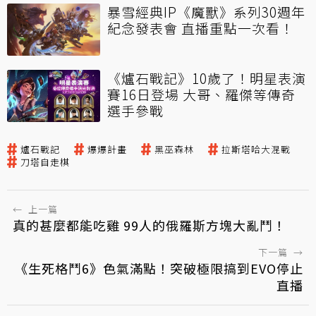
暴雪經典IP《魔獸》系列30週年
紀念發表會 直播重點一次看！
《爐石戰記》10歲了！明星表演
賽16日登場 大哥、羅傑等傳奇
選手參戰
爐石戰記
爆爆計畫
黑巫森林
拉斯塔哈大混戰
刀塔自走棋
←
上一篇
真的甚麼都能吃雞 99人的俄羅斯方塊大亂鬥！
下一篇
→
《生死格鬥6》色氣滿點！突破極限搞到EVO停止
直播