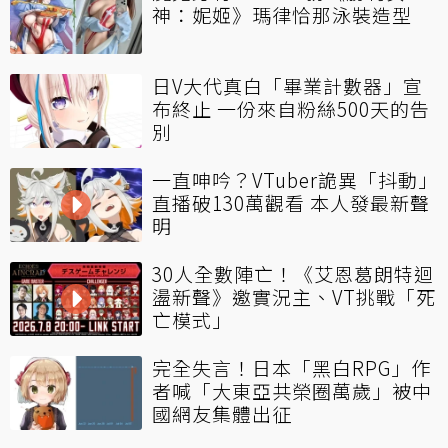
神：妮姬》瑪律恰那泳裝造型
日V大代真白「畢業計數器」宣
布終止 一份來自粉絲500天的告
別
一直呻吟？VTuber詭異「抖動」
直播破130萬觀看 本人發最新聲
明
30人全數陣亡！《艾恩葛朗特迴
盪新聲》邀實況主、VT挑戰「死
亡模式」
完全失言！日本「黑白RPG」作
者喊「大東亞共榮圈萬歲」被中
國網友集體出征