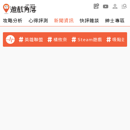
攻略分析
心得評測
新聞資訊
快評雜談
紳士專區
英雄聯盟
橘攸奈
Steam遊戲
吸點迷