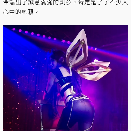
今端出了誠意滿滿的凱莎，肯定是了了不少人
心中的夙願。