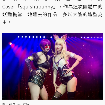
Coser「squishubunny」，作為這次團體中的
妖豔擔當，她過去的作品中多以大膽的造型為
主。
圖／截自Lynn推特