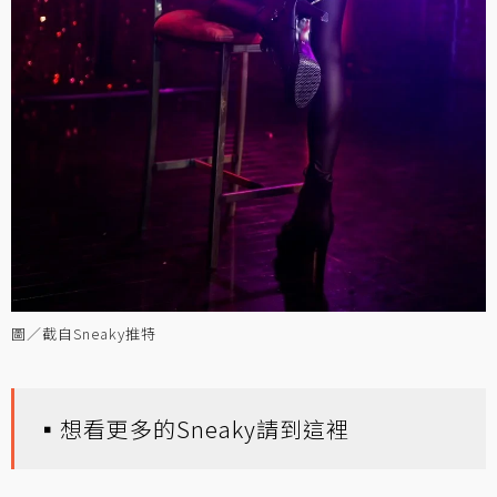
圖／截自Sneaky推特
▪想看更多的Sneaky請到
這裡