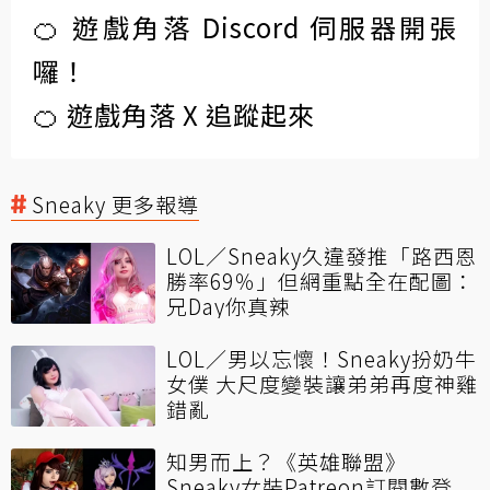
🍊 遊戲角落 Discord 伺服器開張
囉！
🍊 遊戲角落 X 追蹤起來
Sneaky 更多報導
LOL／Sneaky久違發推「路西恩
勝率69％」但網重點全在配圖：
兄Day你真辣
LOL／男以忘懷！Sneaky扮奶牛
女僕 大尺度變裝讓弟弟再度神雞
錯亂
知男而上？《英雄聯盟》
Sneaky女裝Patreon訂閱數登