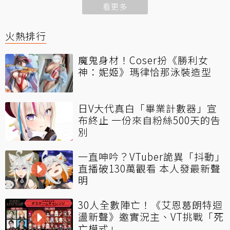
看更多
火熱排行
魔鬼身材！Coser扮《勝利女
神：妮姬》瑪律恰那泳裝造型
日V大代真白「畢業計數器」宣
布終止 一份來自粉絲500天的告
別
一直呻吟？VTuber詭異「抖動」
直播破130萬觀看 本人發最新聲
明
30人全數陣亡！《艾恩葛朗特迴
盪新聲》邀實況主、VT挑戰「死
亡模式」