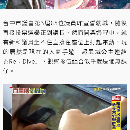
台中市議會第3屆65位議員昨宣誓就職，隨後
直接投票選舉正副議長。然而開票過程中，就
有新科議員坐不住直接在座位上打起電動，玩
的居然是現在的人氣
手遊
「
超異域公主連結
☆Re：Dive」，觀察隊伍組合似乎還是個無課
仔。