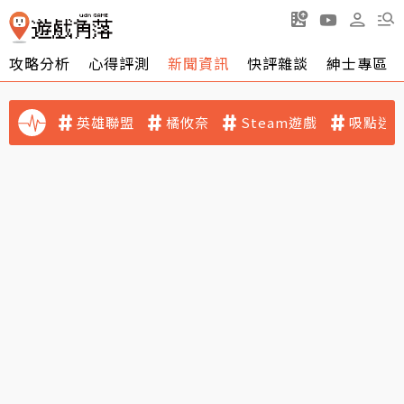
攻略分析
心得評測
新聞資訊
快評雜談
紳士專區
英雄聯盟
橘攸奈
Steam遊戲
吸點迷