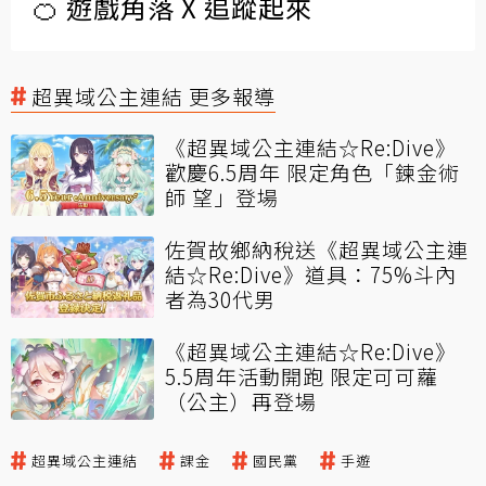
🍊 遊戲角落 X 追蹤起來
超異域公主連結 更多報導
《超異域公主連結☆Re:Dive》
歡慶6.5周年 限定角色「鍊金術
師 望」登場
佐賀故鄉納稅送《超異域公主連
結☆Re:Dive》道具：75%斗內
者為30代男
《超異域公主連結☆Re:Dive》
5.5周年活動開跑 限定可可蘿
（公主）再登場
超異域公主連結
課金
國民黨
手遊