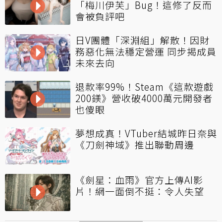
「梅川伊芙」Bug！這修了反而
會被負評吧
日V團體「深淵組」解散！因財
務惡化無法穩定營運 同步揭成員
未來去向
退款率99%！Steam《這款遊戲
200鎂》營收破4000萬元開發者
也傻眼
夢想成真！VTuber結城昨日奈與
《刀劍神域》推出聯動周邊
《劍星：血雨》官方上傳AI影
片！網一面倒不挺：令人失望