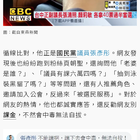
圖：截自東森新聞
循線比對，他正是
國民黨
議員張彥彤
。網友發
現後也紛紛跑到粉絲頁朝聖，還詢問他「老婆
是誰？」、「議員有課六萬四嗎？」「抽到泳
裝黑貓了嗎？」等等問題，還有人推薦角色、
邀請加入公會，反過來「被選民服務」。對於
網友的熱情，他也都誠實應答，還反勸網友別
課金
，不然會中毒無法自拔。