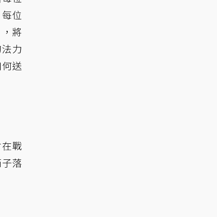
！每位
），將
的法力
如何送
會在戰
箱子落