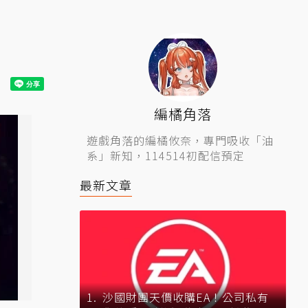
編橘角落
遊戲角落的編橘攸奈，專門吸收「油
系」新知，114514初配信預定
最新文章
沙國財團天價收購EA！公司私有