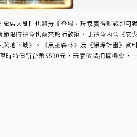
的
旅店大亂鬥
也將分批登場，玩家贏得對戰即可
幕節限時禮盒也前來散播歡樂，此禮盒內含《安
人與地下城》、《黑巫森林》及《爆爆計畫》資
，限時特價新台幣$590元，玩家敬請把握機會，