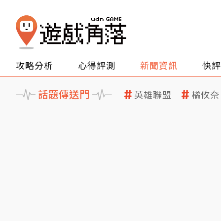
攻略分析
心得評測
新聞資訊
快評
話題傳送門
英雄聯盟
橘攸奈