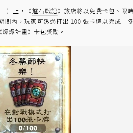
日（一）止，《
爐石戰記
》旅店將以免費卡包、限
間內，玩家可透過打出 100 張卡牌以完成「
《
爆爆計畫
》卡包獎勵。