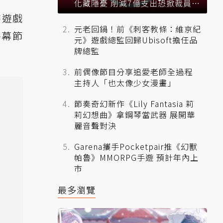
化藏隱憂 削減7億支出恐掀裁員風
暴？
時遊戲
元老回鍋！前《刺客教條：維京紀
冬幕節
元》遊戲總監回歸Ubisoft擔任品
牌總監
前偶像節目分享追愛老師全過程
主持人「也太像少女漫畫」
節奏奇幻新作《Lily Fantasia 莉
莉幻想曲》拿鋼琴當武器 展開華
麗音聲對決
Garena攜手Pocketpair推《幻獸
帕魯》MMORPG手遊 預計年內上
市
最多瀏覽