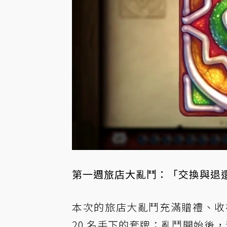
第一週旅店大亂鬥：「交換與退還」,
本次的旅店大亂鬥充滿贈禮、收
20 名手下的套牌；亂鬥開始後，