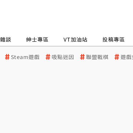
雜談
紳士專區
VT加油站
投稿專區
Steam遊戲
吸點迷因
聯盟戰棋
遊戲