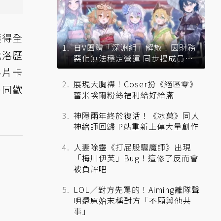
獲得全
日V團體「深淵組」解散！因財務
戈洛歷
惡化無法穩定營運 同步揭成員未
來去向
料片卡
展現大胸襟！Coser扮《絕區零》
一同歡
蕾米埃爾粉絲福利給好給滿
神隱兩年終於復活！《冰菓》同人
神繪師回歸 P站重新上傳大量創作
人妻除靈《打屁股驅魔師》出現
「梅川伊芙」Bug！這修了反而會
被負評吧
LOL／對方先罵的！Aiming離隊聲
明還原始末稱對方「不願與他共
事」