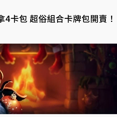
拿4卡包 超俗組合卡牌包開賣！