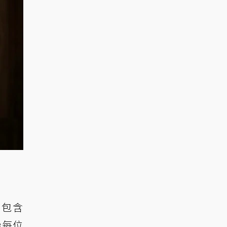
副包含
始每位