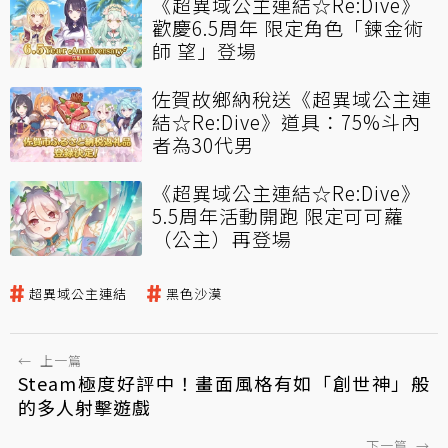
《超異域公主連結☆Re:Dive》
歡慶6.5周年 限定角色「鍊金術
師 望」登場
佐賀故鄉納稅送《超異域公主連
結☆Re:Dive》道具：75%斗內
者為30代男
《超異域公主連結☆Re:Dive》
5.5周年活動開跑 限定可可蘿
（公主）再登場
超異域公主連結
黑色沙漠
←
上一篇
Steam極度好評中！畫面風格有如「創世神」般
的多人射擊遊戲
下一篇
→