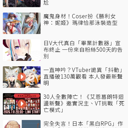
尬
魔鬼身材！Coser扮《勝利女
神：妮姬》瑪律恰那泳裝造型
日V大代真白「畢業計數器」宣
布終止 一份來自粉絲500天的告
別
一直呻吟？VTuber詭異「抖動」
直播破130萬觀看 本人發最新聲
明
30人全數陣亡！《艾恩葛朗特迴
盪新聲》邀實況主、VT挑戰「死
亡模式」
完全失言！日本「黑白RPG」作