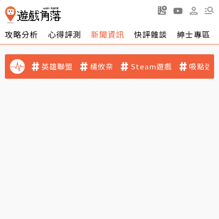
攻略分析
心得評測
新聞資訊
快評雜談
紳士專區
英雄聯盟
橘攸奈
Steam遊戲
吸點迷