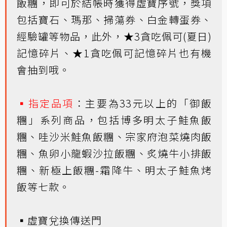
飯糰，即可於結帳時獲得虛寶序號，獎項
包括寶石、瑪那、掃蕩券、白金轉蛋券、
經驗罐等物品，此外，★3貪吃佩可(夏日)
記憶碎片、★1貪吃佩可記憶碎片也有機
會抽到哦。
▪指定品項
：主要為33元以上的「御飯
糰」系列商品，包括博多明太子鮭魚飯
糰、哇沙米鮭魚飯糰、宗家府泡菜燒肉飯
糰、魚卵小龍蝦沙拉飯糰、炙燒牛小排飯
糰、新極上飯糰-霜降牛、明太子鮭魚烤
飯等七款。
▪虛寶兌換傳送門