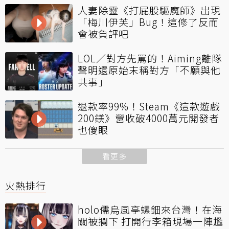
人妻除靈《打屁股驅魔師》出現
「梅川伊芙」Bug！這修了反而
會被負評吧
LOL／對方先罵的！Aiming離隊
聲明還原始末稱對方「不願與他
共事」
退款率99%！Steam《這款遊戲
200鎂》營收破4000萬元開發者
也傻眼
看更多
火熱排行
holo儒烏風亭螺鈿來台灣！在海
關被攔下 打開行李箱現場一陣尷