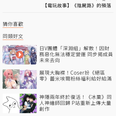
【電玩故事】《陰屍路》的殞落
猜你喜歡
同類好文
日V團體「深淵組」解散！因財
務惡化無法穩定營運 同步揭成員
未來去向
展現大胸襟！Coser扮《絕區
零》蕾米埃爾粉絲福利給好給滿
神隱兩年終於復活！《冰菓》同
人神繪師回歸 P站重新上傳大量
創作