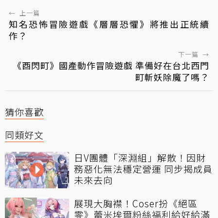
←
上一篇
知名恐怖冒險遊戲《層層恐懼》將推出正統續
作？
下一篇
→
《酉閃町》國產動作冒險遊戲 準備好在台北西門
町斬妖除魔了嗎？
猜你喜歡
同類好文
日V團體「深淵組」解散！因財
務惡化無法穩定營運 同步揭成員
未來去向
展現大胸襟！Coser扮《絕區
零》蕾米埃爾粉絲福利給好給滿