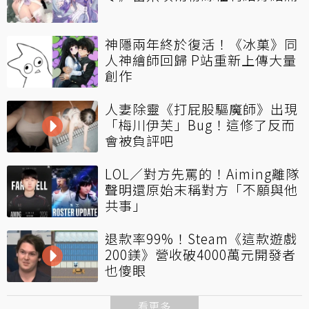
神隱兩年終於復活！《冰菓》同
人神繪師回歸 P站重新上傳大量
創作
人妻除靈《打屁股驅魔師》出現
「梅川伊芙」Bug！這修了反而
會被負評吧
LOL／對方先罵的！Aiming離隊
聲明還原始末稱對方「不願與他
共事」
退款率99%！Steam《這款遊戲
200鎂》營收破4000萬元開發者
也傻眼
看更多