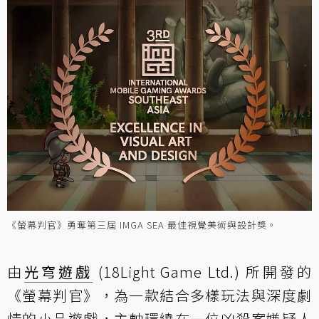
《螢幕判官》勇奪第三屆 IMGA SEA 最佳視覺美術與設計獎。
由
光穹遊戲
(18Light Game Ltd.) 所開發的
《螢幕判官》，為一款結合多樣玩法與深度劇
情的小品遊戲，主軸環繞在一位凶殺案嫌疑人