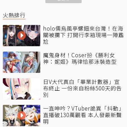
火熱排行
holo儒烏風亭螺鈿來台灣！在海
關被攔下 打開行李箱現場一陣尷
尬
魔鬼身材！Coser扮《勝利女
神：妮姬》瑪律恰那泳裝造型
日V大代真白「畢業計數器」宣
布終止 一份來自粉絲500天的告
別
一直呻吟？VTuber詭異「抖動」
直播破130萬觀看 本人發最新聲
明