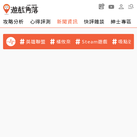
攻略分析
心得評測
新聞資訊
快評雜談
紳士專區
英雄聯盟
橘攸奈
Steam遊戲
吸點迷