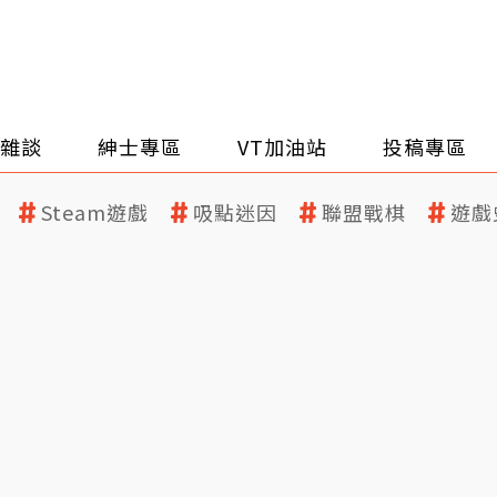
雜談
紳士專區
VT加油站
投稿專區
Steam遊戲
吸點迷因
聯盟戰棋
遊戲