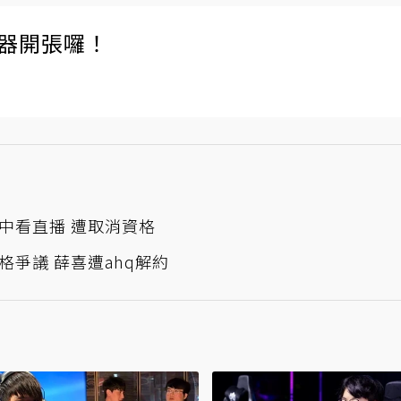
伺服器開張囉！
中看直播 遭取消資格
爭議 薛喜遭ahq解約