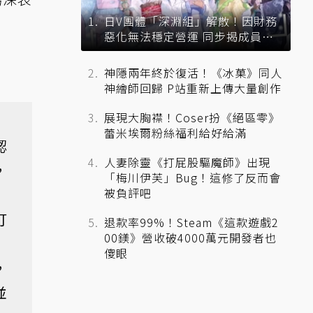
日V團體「深淵組」解散！因財務
惡化無法穩定營運 同步揭成員未
來去向
神隱兩年終於復活！《冰菓》同人
神繪師回歸 P站重新上傳大量創作
展現大胸襟！Coser扮《絕區零》
蕾米埃爾粉絲福利給好給滿
認
人妻除靈《打屁股驅魔師》出現
，
「梅川伊芙」Bug！這修了反而會
被負評吧
打
退款率99%！Steam《這款遊戲2
00鎂》營收破4000萬元開發者也
傻眼
，
並