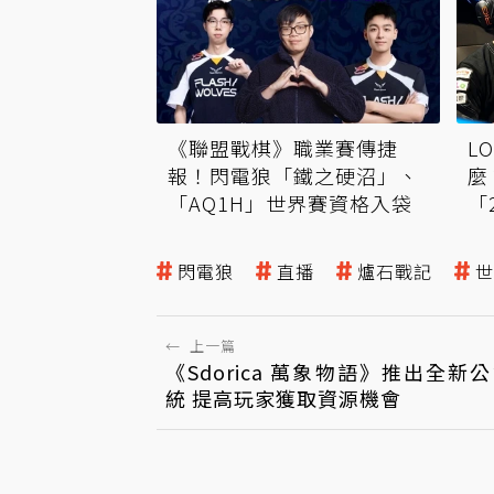
L
《聯盟戰棋》職業賽傳捷
麼
報！閃電狼「鐵之硬沼」、
「
「AQ1H」世界賽資格入袋
因
閃電狼
直播
爐石戰記
世
←
上一篇
《Sdorica 萬象物語》推出全新
統 提高玩家獲取資源機會