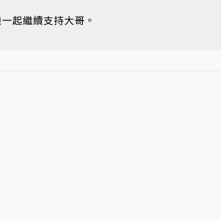
。
電狼一起繼續支持大哥。