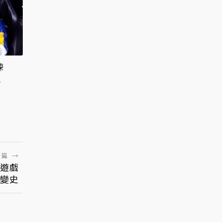
練
戰
一篇
→
A遊戲
變史