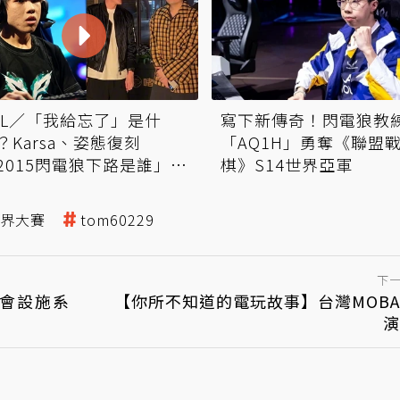
OL／「我給忘了」是什
寫下新傳奇！閃電狼教
？Karsa、姿態復刻
「AQ1H」勇奪《聯盟
2015閃電狼下路是誰」迷
棋》S14世界亞軍
界大賽
tom60229
下
公會設施系
【你所不知道的電玩故事】台灣MOB
演