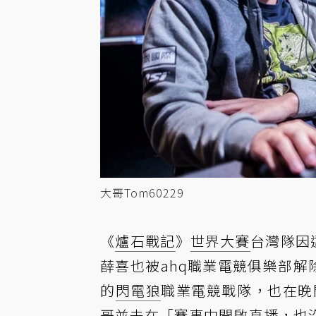
大哥Tom60229
《
爐石戰記
》
世界大賽
台灣隊因
薛喜也被ahq職業電競俱樂部
的
閃電狼
職業電競戰隊，也在晚
哥並未在「賽事中開啟
直播
，也