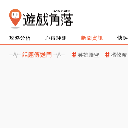
攻略分析
心得評測
新聞資訊
快評
話題傳送門
英雄聯盟
橘攸奈