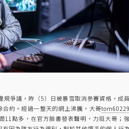
違規爭議，昨（5）日被暴雪取消參賽資格，成
解除合約。經過一整天的網上沸騰，大哥
tom6022
間11點多，在
官方臉書發表聲明
，力挺大哥；
沒有因為隊友行為得利，對於其他選手的個人行