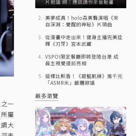
片掀議 網：應該請你來做動畫
美夢成真！holo森美聲演唱《來
自深淵：覺醒的神秘》片頭曲
從漫畫中走出來！健身主播完美詮
釋《刃牙》宮本武藏
VSPO!限定餐廳即將登陸台港 成
員主視覺提前亮相
這樣比較香！《碧藍航線》推千元
「ASMR米」飯糰掀議
最多瀏覽
員之一
9
所屬
強調大
為深表