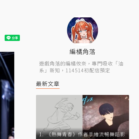
編橘角落
遊戲角落的編橘攸奈，專門吸收「油
系」新知，114514初配信預定
最新文章
《熱舞青春》作者手繪流暢舞蹈影