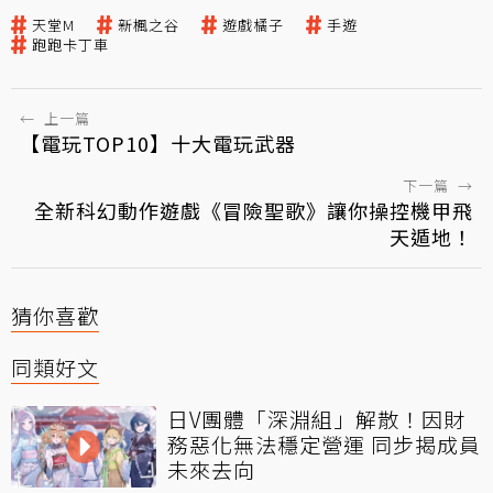
天堂M
新楓之谷
遊戲橘子
手遊
跑跑卡丁車
←
上一篇
【電玩TOP10】十大電玩武器
下一篇
→
全新科幻動作遊戲《冒險聖歌》讓你操控機甲飛
天遁地！
猜你喜歡
同類好文
日V團體「深淵組」解散！因財
務惡化無法穩定營運 同步揭成員
未來去向