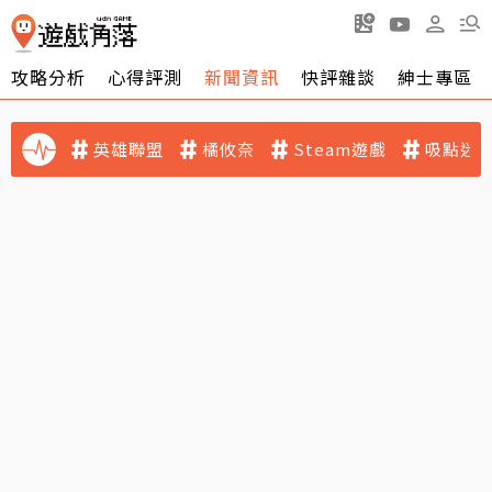
攻略分析
心得評測
新聞資訊
快評雜談
紳士專區
英雄聯盟
橘攸奈
Steam遊戲
吸點迷