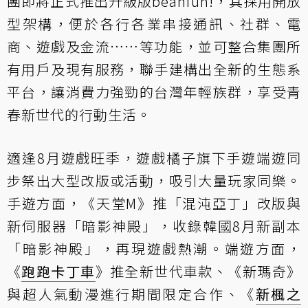
團即將正式推出升級版beanfun!，其採用開放
型架構，便於各行各業串接通訊、社群、電
商、遊戲及金流……等功能，並可整合集團所
有用戶及現有服務，聯手建構出全新的生態系
平台，讓消費力強勁的台灣年輕族群，享受青
春新世代的行動生活。
適逢8月遊戲旺季，遊戲橘子旗下手遊端遊同
步祭出大型改版或活動，吸引大量玩家同樂。
手遊方面，《天堂M》推「混沌亞丁」改版與
新伺服器「暗影神殿」，收錄韓國8月新副本
「暗影神殿」，再現遊戲熱潮。端遊方面，
《
跑跑卡丁車
》推全新世代車款、《新瑪奇》
與超人氣動漫進行期間限定合作、《
新楓之