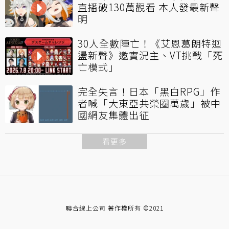
直播破130萬觀看 本人發最新聲
明
30人全數陣亡！《艾恩葛朗特迴
盪新聲》邀實況主、VT挑戰「死
亡模式」
完全失言！日本「黑白RPG」作
者喊「大東亞共榮圈萬歲」被中
國網友集體出征
看更多
聯合線上公司 著作權所有 ©2021