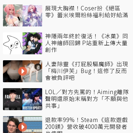
展現大胸襟！Coser扮《絕區
零》蕾米埃爾粉絲福利給好給滿
神隱兩年終於復活！《冰菓》同
人神繪師回歸 P站重新上傳大量
創作
人妻除靈《打屁股驅魔師》出現
「梅川伊芙」Bug！這修了反而
會被負評吧
LOL／對方先罵的！Aiming離隊
聲明還原始末稱對方「不願與他
共事」
退款率99%！Steam《這款遊戲
200鎂》營收破4000萬元開發者