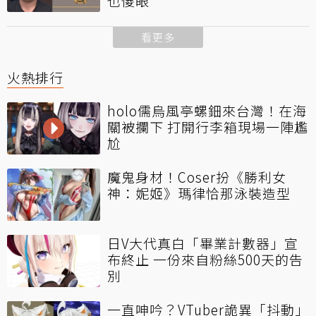
也傻眼
看更多
火熱排行
holo儒烏風亭螺鈿來台灣！在海
關被攔下 打開行李箱現場一陣尷
尬
魔鬼身材！Coser扮《勝利女
神：妮姬》瑪律恰那泳裝造型
日V大代真白「畢業計數器」宣
布終止 一份來自粉絲500天的告
別
一直呻吟？VTuber詭異「抖動」