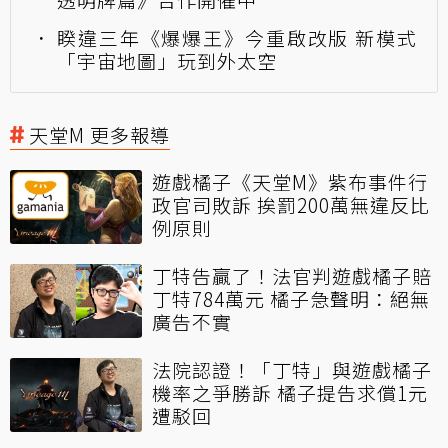
睽違三年《爆爆王》今重啟改版 新模式
「宇宙地圖」玩到外太空
天堂M 更多報導
遊戲橘子《天堂M》紫布事件行
政官司敗訴 挨罰200萬無違反比
例原則
丁特告贏了！法官判遊戲橘子賠
丁特784萬元 橘子急聲明：絕無
廣告不實
法院認證！「丁特」與遊戲橘子
機率之爭勝訴 橘子提告求償1元
遭駁回