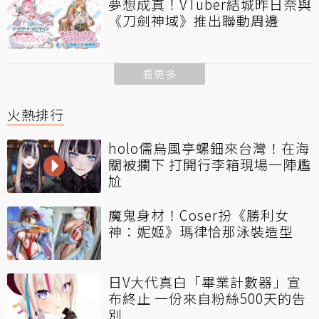
夢想成真！VTuber結城昨日奈與
《刀劍神域》推出聯動周邊
看更多
火熱排行
holo儒烏風亭螺鈿來台灣！在海
關被攔下 打開行李箱現場一陣尷
尬
魔鬼身材！Coser扮《勝利女
神：妮姬》瑪律恰那泳裝造型
日V大代真白「畢業計數器」宣
布終止 一份來自粉絲500天的告
別