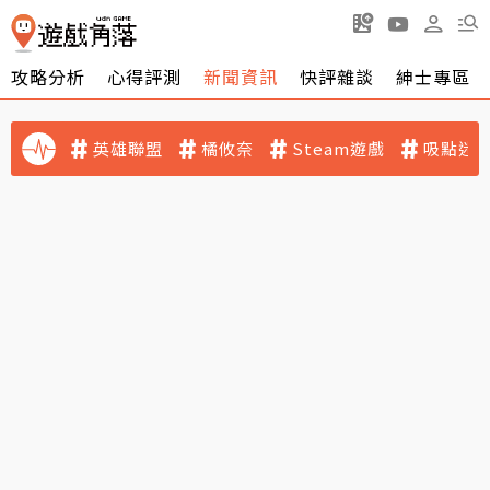
攻略分析
心得評測
新聞資訊
快評雜談
紳士專區
英雄聯盟
橘攸奈
Steam遊戲
吸點迷