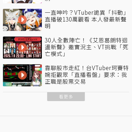
一直呻吟？VTuber詭異「抖動」
直播破130萬觀看 本人發最新聲
明
30人全數陣亡！《艾恩葛朗特迴
盪新聲》邀實況主、VT挑戰「死
亡模式」
靠聊股市走紅！台VTuber珂賽特
婉拒觀眾「直播看盤」要求：我
正職是股票交易
看更多