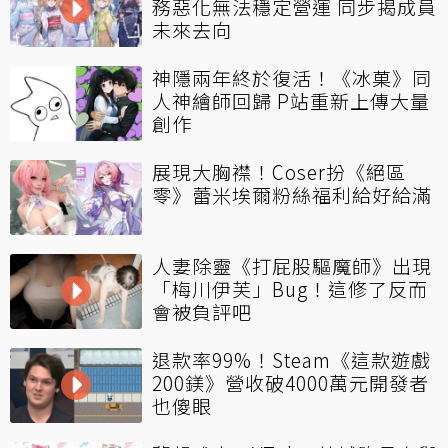
務惡化無法穩定營運 同步揭成員
未來去向
神隱兩年終於復活！《冰菓》同
人神繪師回歸 P站重新上傳大量
創作
展現大胸襟！Coser扮《絕區
零》蕾米埃爾粉絲福利給好給滿
人妻除靈《打屁股驅魔師》出現
「梅川伊芙」Bug！這修了反而
會被負評吧
退款率99%！Steam《這款遊戲
200鎂》營收破4000萬元開發者
也傻眼