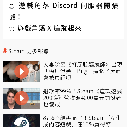
🍊 遊戲角落 Discord 伺服器開張
囉！
🍊 遊戲角落 X 追蹤起來
Steam 更多報導
人妻除靈《打屁股驅魔師》出現
「梅川伊芙」Bug！這修了反而
會被負評吧
退款率99%！Steam《這款遊戲
200鎂》營收破4000萬元開發者
也傻眼
87%不能再高了！Steam「AI生
成內容遊戲」僅13%賣得好