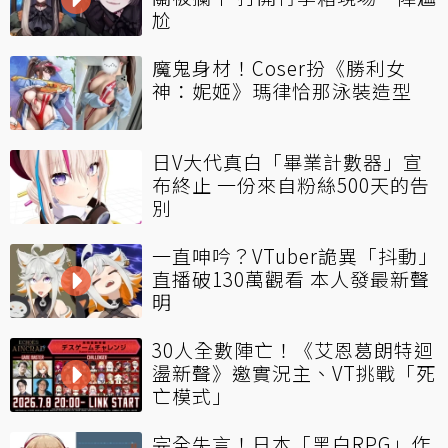
尬
魔鬼身材！Coser扮《勝利女
神：妮姬》瑪律恰那泳裝造型
日V大代真白「畢業計數器」宣
布終止 一份來自粉絲500天的告
別
一直呻吟？VTuber詭異「抖動」
直播破130萬觀看 本人發最新聲
明
30人全數陣亡！《艾恩葛朗特迴
盪新聲》邀實況主、VT挑戰「死
亡模式」
完全失言！日本「黑白RPG」作