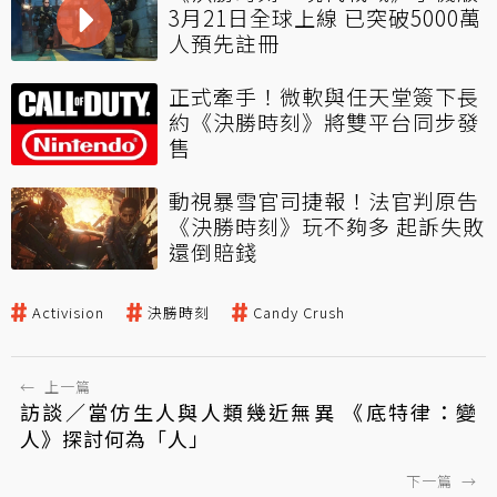
3月21日全球上線 已突破5000萬
人預先註冊
正式牽手！微軟與任天堂簽下長
約《決勝時刻》將雙平台同步發
售
動視暴雪官司捷報！法官判原告
《決勝時刻》玩不夠多 起訴失敗
還倒賠錢
Activision
決勝時刻
Candy Crush
←
上一篇
訪談／當仿生人與人類幾近無異 《底特律：變
人》探討何為「人」
下一篇
→