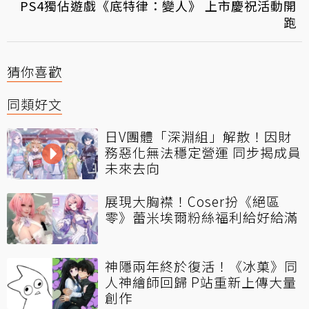
PS4獨佔遊戲《底特律：變人》 上市慶祝活動開
跑
猜你喜歡
同類好文
日V團體「深淵組」解散！因財
務惡化無法穩定營運 同步揭成員
未來去向
展現大胸襟！Coser扮《絕區
零》蕾米埃爾粉絲福利給好給滿
神隱兩年終於復活！《冰菓》同
人神繪師回歸 P站重新上傳大量
創作