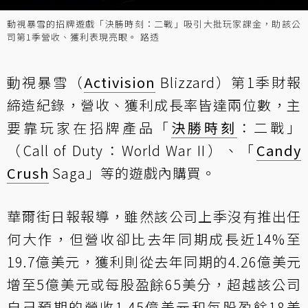
動視暴雪的招牌遊戲「決勝時刻：二戰」吸引大批玩家課金，助該公
司第1季營收、獲利表現亮眼。 路透
動視暴雪（
Activision
Blizzard）第1季財報
締造紀錄，營收、獲利成長率皆達兩位數，主
要靠玩家在招牌產品「
決勝時刻
：二戰」
（Call of Duty：World War II）、「
Candy
Crush
Saga」等的遊戲內購買。
華爾街日報報導，雖然該公司上季沒有推出任
何大作，但營收卻比去年同期成長近14%至
19.7億美元，獲利則從去年同期的4.26億美元
增至5億美元或每股盈餘65美分，超越該公司
自己預期的營收1.45億美元和每股盈餘18美