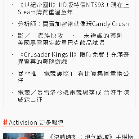
《世紀帝國II》HD版特價NT$93！現在上
Steam購買重溫童年
分析師：買賣加密幣就像玩Candy Crush
影／「蟲族快攻」、「未辨識的藥劑」
美國暴雪限定款星巴克飲品試喝
《Crusader Kings II》限時免費！充滿奇
異驚喜的戰略遊戲
暴雪推「電競護照」 看比賽集圖章換公
仔
電競／暴雪洛杉磯電競場落成 台好手陳
威霖出征
Activision 更多報導
《決勝時刻：現代戰域》手機版