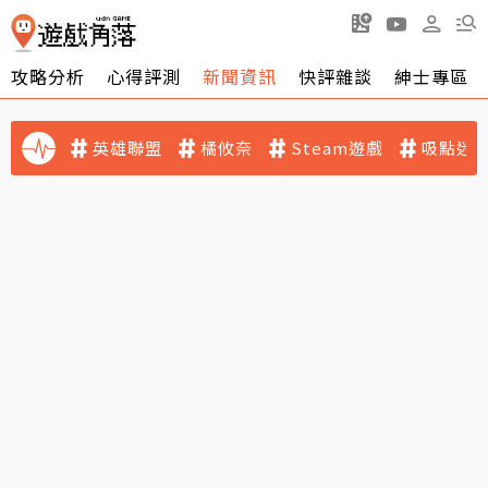
攻略分析
心得評測
新聞資訊
快評雜談
紳士專區
英雄聯盟
橘攸奈
Steam遊戲
吸點迷