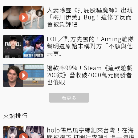
人妻除靈《打屁股驅魔師》出現
「梅川伊芙」Bug！這修了反而
會被負評吧
LOL／對方先罵的！Aiming離隊
聲明還原始末稱對方「不願與他
共事」
退款率99%！Steam《這款遊戲
200鎂》營收破4000萬元開發者
也傻眼
看更多
火熱排行
holo儒烏風亭螺鈿來台灣！在海
關被攔下 打開行李箱現場一陣尷