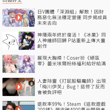
日V團體「深淵組」解散！因財
務惡化無法穩定營運 同步揭成員
未來去向
神隱兩年終於復活！《冰菓》同
人神繪師回歸 P站重新上傳大量
創作
展現大胸襟！Coser扮《絕區
零》蕾米埃爾粉絲福利給好給滿
人妻除靈《打屁股驅魔師》出現
「梅川伊芙」Bug！這修了反而
會被負評吧
退款率99%！Steam《這款遊戲
200鎂》營收破4000萬元開發者