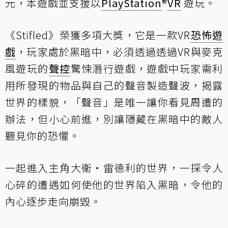
元，本遊戲並支援以
PlayStation
®
VR
遊玩。
《Stifled》榮獲多項大獎，它是一款VR
恐怖遊
戲
，玩家處於黑暗中，必須透過透過VR與麥克
風遊玩的
聲控
驚悚潛行遊戲，遊戲中玩家需利
用所發現的物品與自己的聲音製造聲波，揭露
世界的樣貌，「聲音」是唯一讓你看見周遭的
辦法，但小心前進，別讓隱藏在黑暗中的敵人
聽見你的恐懼。
一起進入主角大衛・雷德利的世界，一探令人
心碎的遭遇如何使他的世界陷入黑暗，令他的
內心逐步走向崩毀。