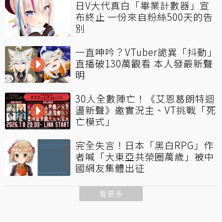
日V大代真白「畢業計數器」宣
布終止 一份來自粉絲500天的告
別
一直呻吟？VTuber詭異「抖動」
直播破130萬觀看 本人發最新聲
明
30人全數陣亡！《艾恩葛朗特迴
盪新聲》邀實況主、VT挑戰「死
亡模式」
完全失言！日本「黑白RPG」作
者喊「大東亞共榮圈萬歲」被中
國網友集體出征
看更多