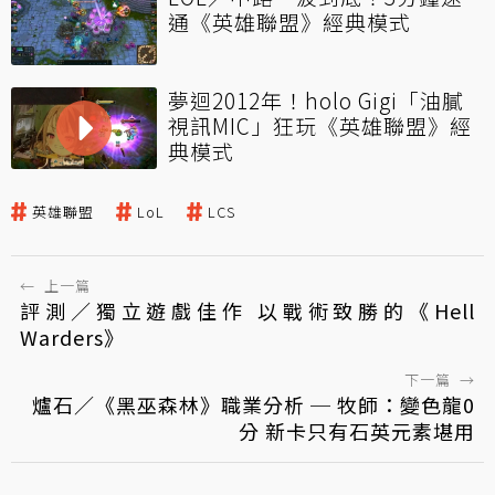
通《英雄聯盟》經典模式
夢迴2012年！holo Gigi「油膩
視訊MIC」狂玩《英雄聯盟》經
典模式
英雄聯盟
LoL
LCS
←
上一篇
評測／獨立遊戲佳作 以戰術致勝的《Hell
Warders》
下一篇
→
爐石／《黑巫森林》職業分析 ─ 牧師：變色龍0
分 新卡只有石英元素堪用