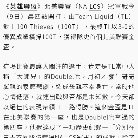
《
英雄聯盟
》北美聯賽（NA
LCS
）冠軍戰今
（9日）晨四點開打，由Team Liquid（TL）
對上100 Thieves（100T），最終TL以3-0的
優異成績橫掃100T，獲得隊史首個北美聯賽金
盃。
這場比賽最讓人關注的選手，肯定是TL當中人
稱「大師兄」的Doublelift，月初才發生哥哥
弒親的家庭悲劇，造成母親不幸身亡，當時他
心情低落，就連出戰與否都是未知數，今天卻
以絕佳的表現帶領TL一路得勝。這個金盃是TL
在北美聯賽的第一座，也是Doublelift拿過的
第四座，他還達成了一項歷史紀錄—「分別在
三支不同隊伍奪得NA LCS冠軍」的成就，除了