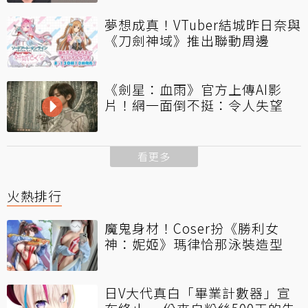
夢想成真！VTuber結城昨日奈與
《刀劍神域》推出聯動周邊
《劍星：血雨》官方上傳AI影
片！網一面倒不挺：令人失望
看更多
火熱排行
魔鬼身材！Coser扮《勝利女
神：妮姬》瑪律恰那泳裝造型
日V大代真白「畢業計數器」宣