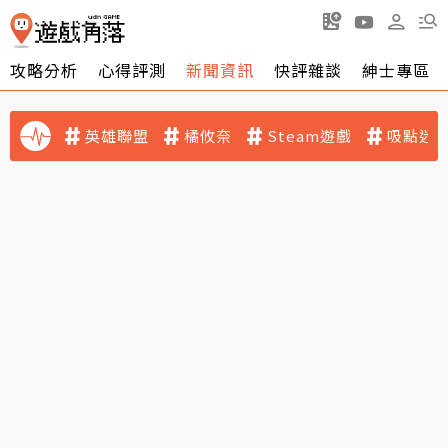
攻略分析
心得評測
新聞資訊
快評雜談
紳士專區
英雄聯盟
橘攸奈
Steam遊戲
吸點迷