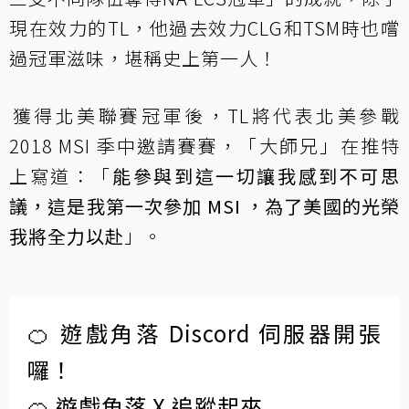
現在效力的TL，他過去效力CLG和TSM時也嚐
過冠軍滋味，堪稱史上第一人！
獲得北美聯賽冠軍後，TL將代表北美參戰
2018 MSI 季中邀請賽賽，「大師兄」在推特
上寫道：「
能參與到這一切讓我感到不可思
議，這是我第一次參加 MSI ，為了美國的光榮
我將全力以赴
」。
🍊 遊戲角落 Discord 伺服器開張
囉！
🍊 遊戲角落 X 追蹤起來