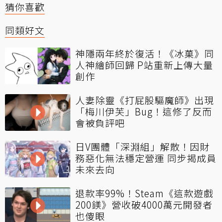
猜你喜歡
同類好文
神隱兩年終於復活！《冰菓》同
人神繪師回歸 P站重新上傳大量
創作
人妻除靈《打屁股驅魔師》出現
「梅川伊芙」Bug！這修了反而
會被負評吧
日V團體「深淵組」解散！因財
務惡化無法穩定營運 同步揭成員
未來去向
退款率99%！Steam《這款遊戲
200鎂》營收破4000萬元開發者
也傻眼