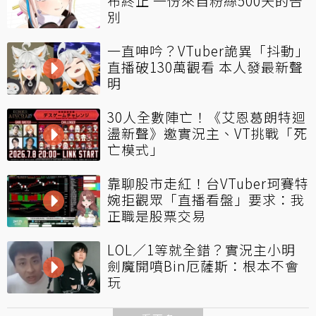
布終止 一份來自粉絲500天的告
別
一直呻吟？VTuber詭異「抖動」
直播破130萬觀看 本人發最新聲
明
30人全數陣亡！《艾恩葛朗特迴
盪新聲》邀實況主、VT挑戰「死
亡模式」
靠聊股市走紅！台VTuber珂賽特
婉拒觀眾「直播看盤」要求：我
正職是股票交易
LOL／1等就全錯？實況主小明
劍魔開噴Bin厄薩斯：根本不會
玩