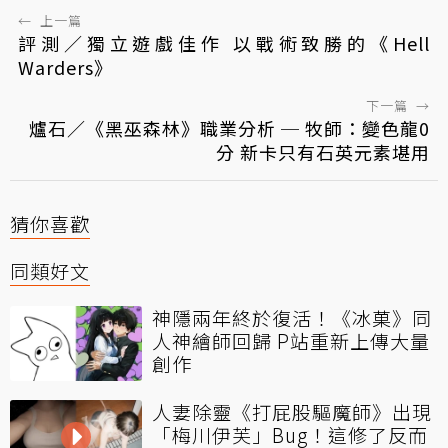
←
上一篇
評測／獨立遊戲佳作 以戰術致勝的《Hell
Warders》
下一篇
→
爐石／《黑巫森林》職業分析 ─ 牧師：變色龍0
分 新卡只有石英元素堪用
猜你喜歡
同類好文
神隱兩年終於復活！《冰菓》同
人神繪師回歸 P站重新上傳大量
創作
人妻除靈《打屁股驅魔師》出現
「梅川伊芙」Bug！這修了反而