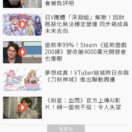
會被負評吧
日V團體「深淵組」解散！因財
務惡化無法穩定營運 同步揭成員
未來去向
退款率99%！Steam《這款遊戲
200鎂》營收破4000萬元開發者
也傻眼
夢想成真！VTuber結城昨日奈與
《刀劍神域》推出聯動周邊
《劍星：血雨》官方上傳AI影
片！網一面倒不挺：令人失望
看更多