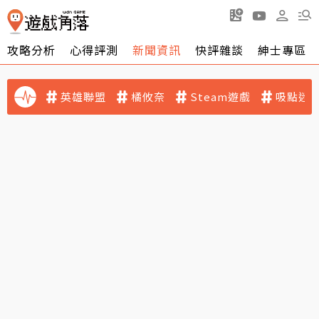
攻略分析
心得評測
新聞資訊
快評雜談
紳士專區
英雄聯盟
橘攸奈
Steam遊戲
吸點迷