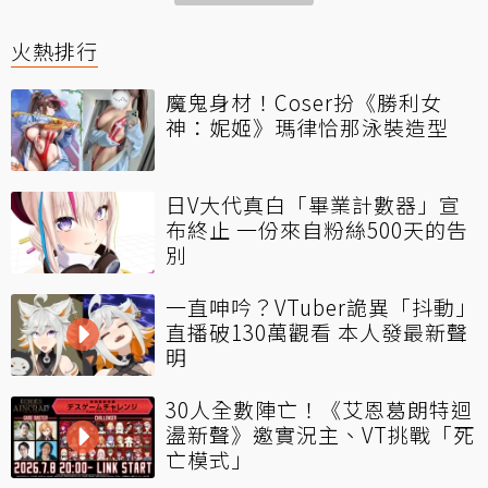
火熱排行
魔鬼身材！Coser扮《勝利女
神：妮姬》瑪律恰那泳裝造型
日V大代真白「畢業計數器」宣
布終止 一份來自粉絲500天的告
別
一直呻吟？VTuber詭異「抖動」
直播破130萬觀看 本人發最新聲
明
30人全數陣亡！《艾恩葛朗特迴
盪新聲》邀實況主、VT挑戰「死
亡模式」