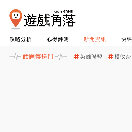
攻略分析
心得評測
新聞資訊
快評
話題傳送門
英雄聯盟
橘攸奈