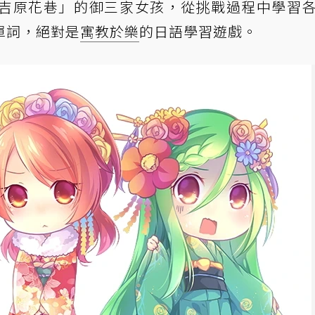
吉原花巷」的御三家女孩，從挑戰過程中學習
單詞，絕對是
寓教於樂
的日語學習遊戲。