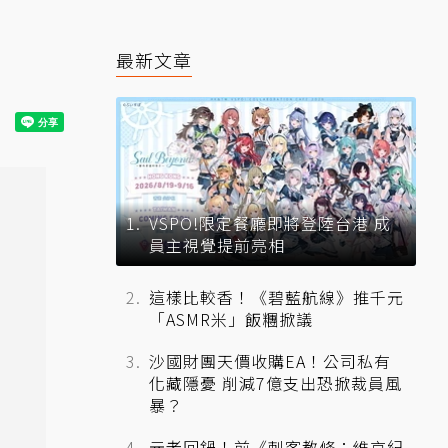
最新文章
VSPO!限定餐廳即將登陸台港 成
員主視覺提前亮相
這樣比較香！《碧藍航線》推千元
「ASMR米」飯糰掀議
沙國財團天價收購EA！公司私有
化藏隱憂 削減7億支出恐掀裁員風
暴？
元老回鍋！前《刺客教條：維京紀