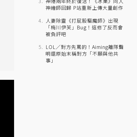
神隱兩年終於復活！《冰菓》同人
神繪師回歸 P站重新上傳大量創作
人妻除靈《打屁股驅魔師》出現
「梅川伊芙」Bug！這修了反而會
被負評吧
LOL／對方先罵的！Aiming離隊聲
明還原始末稱對方「不願與他共
事」