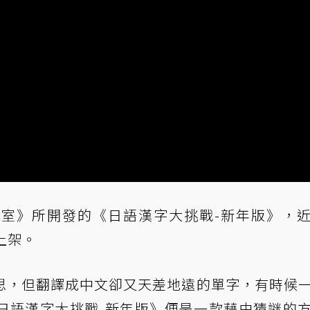
作室》所開發的《日語漢字大挑戰-新年版》，
台上架。
思，但翻譯成中文卻又天差地遠的單字，有時候
日語漢字大挑戰-新年版》便是一款藉由猜謎的