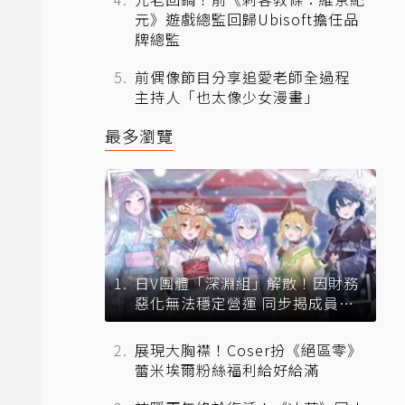
元》遊戲總監回歸Ubisoft擔任品
牌總監
前偶像節目分享追愛老師全過程
主持人「也太像少女漫畫」
最多瀏覽
日V團體「深淵組」解散！因財務
惡化無法穩定營運 同步揭成員未
來去向
展現大胸襟！Coser扮《絕區零》
蕾米埃爾粉絲福利給好給滿