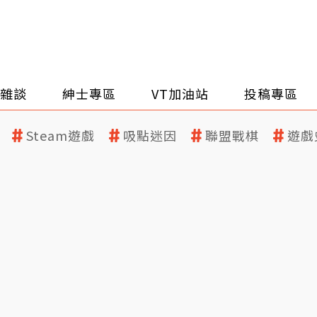
雜談
紳士專區
VT加油站
投稿專區
Steam遊戲
吸點迷因
聯盟戰棋
遊戲