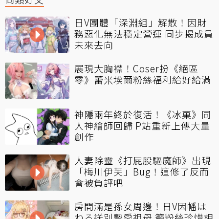
日V團體「深淵組」解散！因財
務惡化無法穩定營運 同步揭成員
未來去向
展現大胸襟！Coser扮《絕區
零》蕾米埃爾粉絲福利給好給滿
神隱兩年終於復活！《冰菓》同
人神繪師回歸 P站重新上傳大量
創作
人妻除靈《打屁股驅魔師》出現
「梅川伊芙」Bug！這修了反而
會被負評吧
房間滿是孫女周邊！日V因幡は
ねる送別摯愛祖母 籲粉絲珍惜相