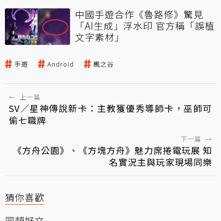
中國手遊合作《魯路修》驚見
「AI生成」浮水印 官方稱「誤植
文字素材」
手遊
Android
楓之谷
←
上一篇
SV／星神傳說新卡：主教獲優秀導師卡，巫師可
偷七職牌
下一篇
→
《方舟公園》、《方塊方舟》魅力席捲電玩展 知
名實況主與玩家現場同樂
猜你喜歡
同類好文