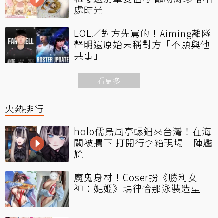
處時光
LOL／對方先罵的！Aiming離隊
聲明還原始末稱對方「不願與他
共事」
看更多
火熱排行
holo儒烏風亭螺鈿來台灣！在海
關被攔下 打開行李箱現場一陣尷
尬
魔鬼身材！Coser扮《勝利女
神：妮姬》瑪律恰那泳裝造型