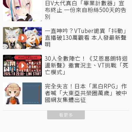
日V大代真白「畢業計數器」宣
布終止 一份來自粉絲500天的告
別
一直呻吟？VTuber詭異「抖動」
直播破130萬觀看 本人發最新聲
明
30人全數陣亡！《艾恩葛朗特迴
盪新聲》邀實況主、VT挑戰「死
亡模式」
完全失言！日本「黑白RPG」作
者喊「大東亞共榮圈萬歲」被中
國網友集體出征
看更多