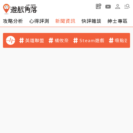
攻略分析
心得評測
新聞資訊
快評雜談
紳士專區
英雄聯盟
橘攸奈
Steam遊戲
吸點迷