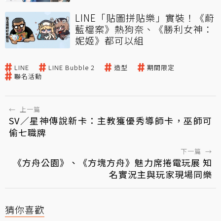
LINE「貼圖拼貼樂」實裝！《蔚
藍檔案》熱狗奈、《勝利女神：
妮姬》都可以組
LINE
LINE Bubble 2
造型
期間限定
聯名活動
←
上一篇
SV／星神傳說新卡：主教獲優秀導師卡，巫師可
偷七職牌
下一篇
→
《方舟公園》、《方塊方舟》魅力席捲電玩展 知
名實況主與玩家現場同樂
猜你喜歡