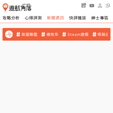
攻略分析
心得評測
新聞資訊
快評雜談
紳士專區
英雄聯盟
橘攸奈
Steam遊戲
吸點迷