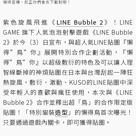
懶得宣傳，反正你們會去下載對吧！
紫色旋風飛進《
LINE Bubble 2
》！LINE
GAME 旗下人氣泡泡射擊遊戲《LINE Bubble
2》於今（3）日宣布，與超人氣LINE貼圖『懶
得”鳥”你』展開特別合作企劃活動，『懶
得”鳥”你』以超級敷衍的特色及可以讓人理
智線斷掉的神煩貼圖在日本與台灣刮起一陣狂
熱旋風，敷衍、激動、KUSO的LINE貼圖中深
受年輕人的喜歡與瘋狂使用，本次與《LINE
Bubble 2》合作並釋出超「鳥」的合作限定版
貼圖！「特別貓裝
造型
」的懶得鳥首次曝光！
只要通過遊戲內關卡，即可獲得貼圖。