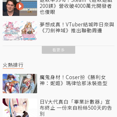
200鎂》營收破4000萬元開發者
也傻眼
夢想成真！VTuber結城昨日奈與
《刀劍神域》推出聯動周邊
看更多
火熱排行
魔鬼身材！Coser扮《勝利女
神：妮姬》瑪律恰那泳裝造型
日V大代真白「畢業計數器」宣
布終止 一份來自粉絲500天的告
別