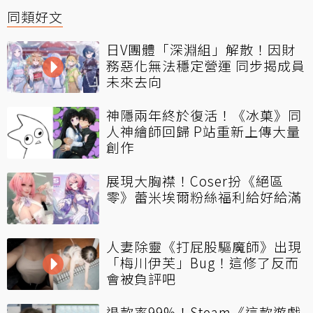
同類好文
日V團體「深淵組」解散！因財
務惡化無法穩定營運 同步揭成員
未來去向
神隱兩年終於復活！《冰菓》同
人神繪師回歸 P站重新上傳大量
創作
展現大胸襟！Coser扮《絕區
零》蕾米埃爾粉絲福利給好給滿
人妻除靈《打屁股驅魔師》出現
「梅川伊芙」Bug！這修了反而
會被負評吧
退款率99%！Steam《這款遊戲