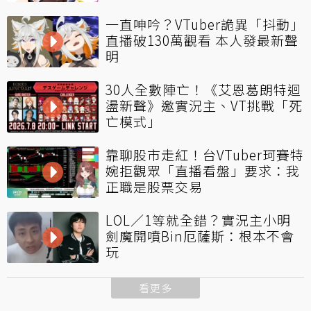
一直呻吟？VTuber詭異「抖動」
直播破130萬觀看 本人發最新聲
明
30人全數陣亡！《艾恩葛朗特迴
盪新聲》邀實況主、VT挑戰「死
亡模式」
靠聊股市走紅！台VTuber珂賽特
婉拒觀眾「直播看盤」要求：我
正職是股票交易
LOL／1等就全錯？實況主小明
劍魔開噴Bin厄薩斯：根本不會
玩
看更多