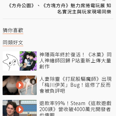
《方舟公園》、《方塊方舟》魅力席捲電玩展 知
名實況主與玩家現場同樂
猜你喜歡
同類好文
神隱兩年終於復活！《冰菓》同
人神繪師回歸 P站重新上傳大量
創作
人妻除靈《打屁股驅魔師》出現
「梅川伊芙」Bug！這修了反而
會被負評吧
退款率99%！Steam《這款遊戲
200鎂》營收破4000萬元開發者
也傻眼