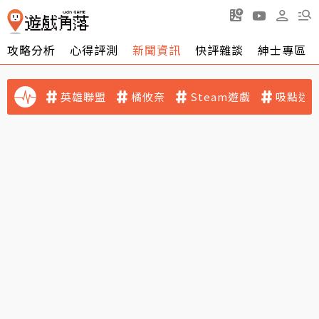
攻略分析
心得評測
新聞資訊
快評雜談
紳士專區
英雄聯盟
橘攸奈
Steam遊戲
吸點迷