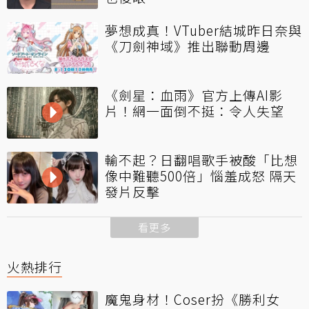
夢想成真！VTuber結城昨日奈與
《刀劍神域》推出聯動周邊
《劍星：血雨》官方上傳AI影
片！網一面倒不挺：令人失望
輸不起？日翻唱歌手被酸「比想
像中難聽500倍」惱羞成怒 隔天
發片反擊
看更多
火熱排行
魔鬼身材！Coser扮《勝利女