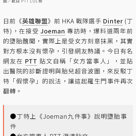
圖／截自 PTT LOL板
日前《
英雄聯盟
》前 HKA 戰隊選手
Dinter
(丁
特)，在接受
Joeman
專訪時，爆料道兩年前
的墮胎醜聞，實際上是受女方刻意抹黑，其實
對方根本沒有懷孕，引發網友熱議。今日有名
網友在
PTT
貼文自稱「女方當事人」，並貼
出醫院的診斷證明與胎兒超音波圖，來反駁丁
特「假懷孕」的說法，讓這起羅生門事件再次
翻轉。
●
丁特上《Joeman九件事》說明墮胎事
件