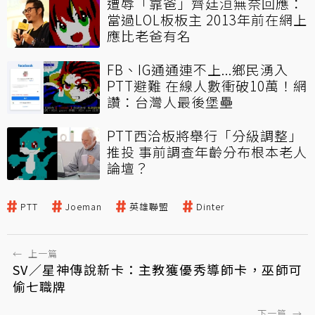
遭辱「靠爸」齊廷洹無奈回應：
當過LOL板板主 2013年前在網上
應比老爸有名
FB、IG通通連不上...鄉民湧入
PTT避難 在線人數衝破10萬！網
讚：台灣人最後堡壘
PTT西洽板將舉行「分級調整」
推投 事前調查年齡分布根本老人
論壇？
PTT
Joeman
英雄聯盟
Dinter
←
上一篇
SV／星神傳說新卡：主教獲優秀導師卡，巫師可
偷七職牌
下一篇
→