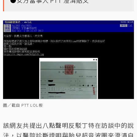
●
女方當事人 PTT 澄清貼文
圖／截自 PTT LOL板
該網友共提出八點聲明反駁丁特在訪談中的說
法，以醫院診斷證明與胎兒超音波圖來澄清自