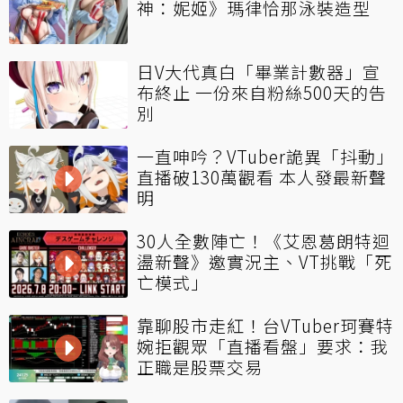
神：妮姬》瑪律恰那泳裝造型
日V大代真白「畢業計數器」宣
布終止 一份來自粉絲500天的告
別
一直呻吟？VTuber詭異「抖動」
直播破130萬觀看 本人發最新聲
明
30人全數陣亡！《艾恩葛朗特迴
盪新聲》邀實況主、VT挑戰「死
亡模式」
靠聊股市走紅！台VTuber珂賽特
婉拒觀眾「直播看盤」要求：我
正職是股票交易