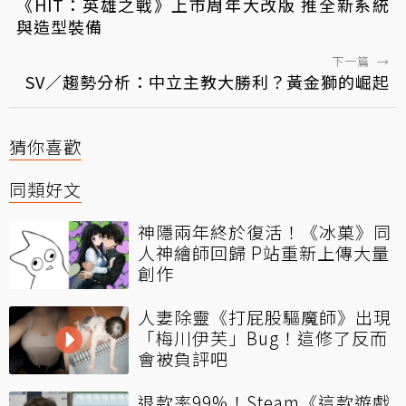
《HIT：英雄之戰》上市周年大改版 推全新系統
與造型裝備
下一篇
→
SV／趨勢分析：中立主教大勝利？黃金獅的崛起
猜你喜歡
同類好文
神隱兩年終於復活！《冰菓》同
人神繪師回歸 P站重新上傳大量
創作
人妻除靈《打屁股驅魔師》出現
「梅川伊芙」Bug！這修了反而
會被負評吧
退款率99%！Steam《這款遊戲