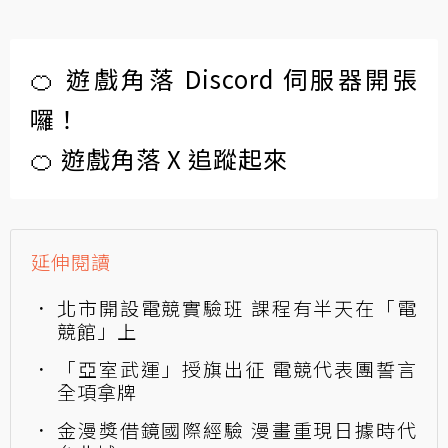
🍊 遊戲角落 Discord 伺服器開張
囉！
🍊 遊戲角落 X 追蹤起來
延伸閱讀
北市開設電競實驗班 課程有半天在「電
競館」上
「亞室武運」授旗出征 電競代表團誓言
全項拿牌
金漫獎借鏡國際經驗 漫畫重現日據時代