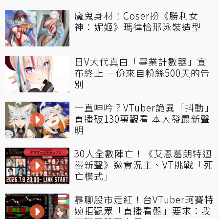
魔鬼身材！Coser扮《勝利女
神：妮姬》瑪律恰那泳裝造型
日V大代真白「畢業計數器」宣
布終止 一份來自粉絲500天的告
別
一直呻吟？VTuber詭異「抖動」
直播破130萬觀看 本人發最新聲
明
30人全數陣亡！《艾恩葛朗特迴
盪新聲》邀實況主、VT挑戰「死
亡模式」
靠聊股市走紅！台VTuber珂賽特
婉拒觀眾「直播看盤」要求：我