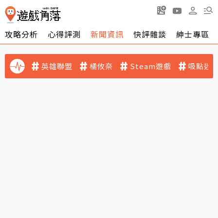
攻略分析
心得評測
新聞資訊
快評雜談
紳士專區
英雄聯盟
橘攸奈
Steam遊戲
吸點迷