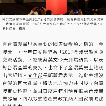
蔡英文總統下午出席2017金漫獎頒獎典禮，頒發特別貢獻獎給台灣第
一代漫畫家許貿淞，由於許大師臥床不良於行，由女兒代表受獎。記
者林俊良／攝影
有台灣漫畫界最重要的國家級獎項之稱的「金
漫獎」，今年首度轉型為「2017金漫獎暨國際
交流活動」，總統
蔡英文
今天到場頒獎，以表
對台漫產業的支持，也寫下了金漫獎史上總統
出席紀錄。
文化部
長鄭麗君表示，為避免埋沒
台漫的巨大能量，將與地方協力共同設立台灣
漫畫史料館，並且首度用特別預算推動台漫畫
業發展，將ACG整體產業政策納入國家前瞻建