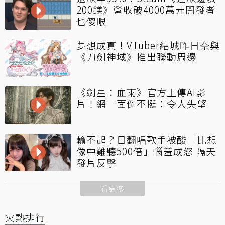
200鎂》營收破4000萬元開發者
也傻眼
夢想成真！VTuber結城昨日奈與
《刀劍神域》推出聯動周邊
《劍星：血雨》官方上傳AI影
片！網一面倒不挺：令人失望
輸不起？日翻唱歌手被酸「比想
像中難聽500倍」惱羞成怒 隔天
發片反擊
看更多
火熱排行