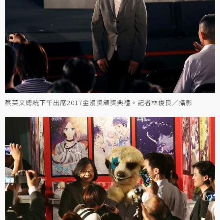
蔡英文總統下午出席2017金漫獎頒獎典禮。記者林俊良／攝影