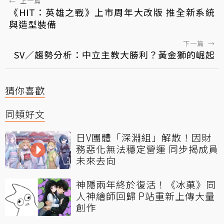
←
上一篇
《HIT：英雄之戰》上市周年大改版 推全新系統
與造型裝備
下一篇
→
SV／趨勢分析：中立主教大勝利？黃金獅的崛起
猜你喜歡
同類好文
日V團體「深淵組」解散！因財
務惡化無法穩定營運 同步揭成員
未來去向
神隱兩年終於復活！《冰菓》同
人神繪師回歸 P站重新上傳大量
創作