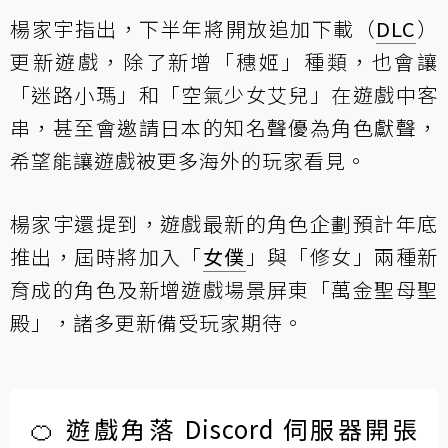
楊家宇指出，下半年將開放追加下載（
DLC
）
更新遊戲，除了新增「穗姬」種類，也會讓
「迷路小瑪」和「空氣少女艾兒」在遊戲中客
串，甚至會邀請日本的知名聲優為角色獻聲，
希望能讓遊戲被更多海外的玩家看見。
楊家宇還提到，遊戲最新的角色企劃預計年底
推出，屆時將加入「
女僕
」與「修女」兩種新
育成的角色及新增遊戲場景屏東「萬金聖母聖
殿」，諸多更新備受玩家期待。
🍊 遊戲角落 Discord 伺服器開張