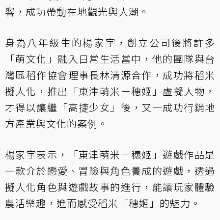
響，成功帶動在地觀光與人潮。
身為八年級生的楊家宇，創立公司後將許多
「萌文化」融入日常生活當中，他的團隊與台
灣區稻作協會理事長林清源合作，成功將稻米
擬人化，推出「東津萌米－穗姬」虛擬人物，
才得以讓繼「高捷少女」後，又一成功行銷地
方產業與文化的案例。
楊家宇表示，「東津萌米－穗姬」遊戲作品是
一款介於戀愛、冒險與角色養成的遊戲，透過
擬人化角色與遊戲故事的進行，能讓玩家體驗
農活樂趣，進而感受稻米「穗姬」的魅力。