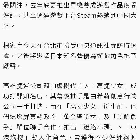
發關注，去年底更推出單機養成遊戲作品廣受
好評，甚至透過遊戲平台
Steam
熱銷到中國大
陸。
楊家宇今天在台北市接受中央通訊社專訪時透
露，之後將邀請日本知名
聲優
為遊戲角色配音
獻聲。
高雄捷運公司藉由虛擬代言人「高捷少女」成
功打開知名度，其幕後推手是由希萌創意行銷
公司一手打造，而在「高捷少女」誕生前，他
們還與屏東縣政府「萬金聖誕季」及「黑鮪魚
季」單位聯手合作，推出「迷路小瑪」、「東
港絢櫻」擬人化角色，皆獲得不少好評與迴