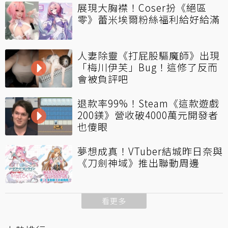
展現大胸襟！Coser扮《絕區
零》蕾米埃爾粉絲福利給好給滿
人妻除靈《打屁股驅魔師》出現
「梅川伊芙」Bug！這修了反而
會被負評吧
退款率99%！Steam《這款遊戲
200鎂》營收破4000萬元開發者
也傻眼
夢想成真！VTuber結城昨日奈與
《刀劍神域》推出聯動周邊
看更多