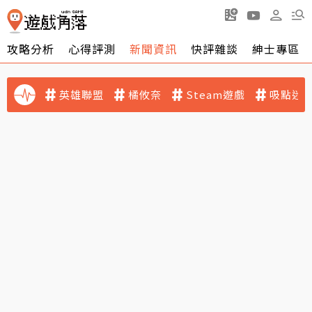
攻略分析
心得評測
新聞資訊
快評雜談
紳士專區
英雄聯盟
橘攸奈
Steam遊戲
吸點迷