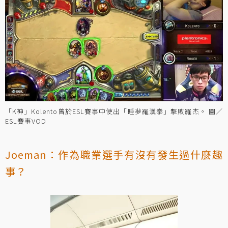
「K神」Kolento曾於ESL賽事中使出「睡夢羅漢拳」擊敗羅杰。 圖／
ESL賽事VOD
Joeman：作為職業選手有沒有發生過什麼趣
事？