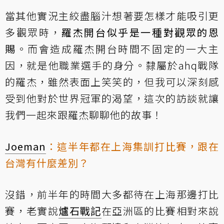
當其他實況主絞盡腦汁想著要怎樣才能吸引更
多觀眾時，
羅杰開台似乎是一種對觀眾的恩
賜
。而會造成羅杰開台時間不固定的一大主
因，就是他職業選手的身分。隸屬於ahq戰隊
的羅杰，雖然表面上笑笑的，但我可以深刻感
受到他對於世界冠軍的渴望，這次的訪談就讓
我們一起來跟羅杰聊聊他的故事！
Joeman
：這半年都在上海集訓打比賽，跟在
台灣有什麼差別？
沒錯，前半年的時間大多都待在上海那邊打比
賽，老實說
爐石戰記
在亞洲區的比賽相對來說