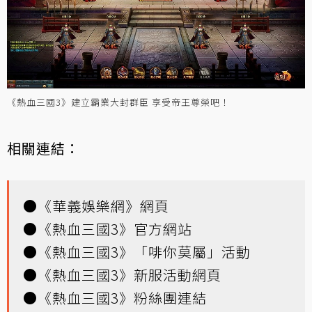
《熱血三國3》建立霸業大封群臣 享受帝王尊榮吧！
相關連結：
●
《華義娛樂網》網頁
●
《熱血三國3》官方網站
●
《熱血三國3》「啡你莫屬」活動
●
《熱血三國3》新服活動網頁
●
《熱血三國3》粉絲團連結