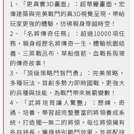
1、「更真實3D畫面」：超華麗畫面，宏
偉建築與完美戰鬥的真3D視覺呈現，帶給
玩家更強的體驗，彷彿親身穿越時空！
2、「名將傳奇任務」：超過10000項任
務，親身經歷名將傳奇一生，體驗桃園結
義、三英戰呂布、草船借箭、血戰長阪坡
的傳奇故事！
3、「頂級策略鬥智鬥勇」：完美策略，
多種玩法，首創多勢力即時國戰，更強大
的兵種與技能，為戰鬥帶來無窮變數！
4、「武將培育讓人驚艷」：歷練、奇
遇、培養、學習超完整豐富的將領養成系
統，打造獨一無二的將領。每位將領擁有
各自特長，獲得特別戰鬥效果，並搭配技