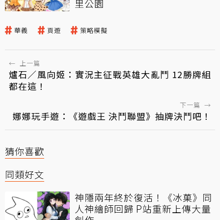
里公園
華義
頁遊
策略模擬
←
上一篇
爐石／風向姬：實況主征戰英雄大亂鬥 12勝牌組
都在這！
下一篇
→
娜娜玩手遊：《遊戲王 決鬥聯盟》抽牌決鬥吧！
猜你喜歡
同類好文
神隱兩年終於復活！《冰菓》同
人神繪師回歸 P站重新上傳大量
創作