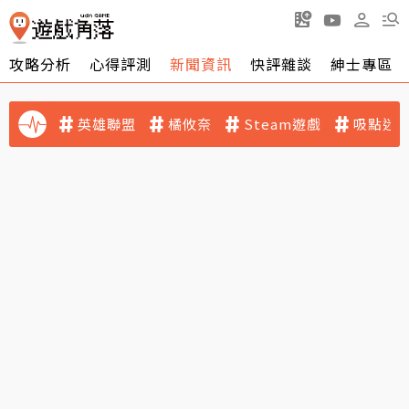
攻略分析
心得評測
新聞資訊
快評雜談
紳士專區
英雄聯盟
橘攸奈
Steam遊戲
吸點迷