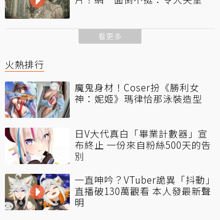
看更多
火熱排行
魔鬼身材！Coser扮《勝利女
神：妮姬》瑪律恰那泳裝造型
日V大代真白「畢業計數器」宣
布終止 一份來自粉絲500天的告
別
一直呻吟？VTuber詭異「抖動」
直播破130萬觀看 本人發最新聲
明