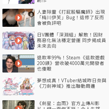
人妻除靈《打屁股驅魔師》出現
「梅川伊芙」Bug！這修了反而
會被負評吧
日V團體「深淵組」解散！因財
務惡化無法穩定營運 同步揭成員
未來去向
退款率99%！Steam《這款遊戲
200鎂》營收破4000萬元開發者
也傻眼
夢想成真！VTuber結城昨日奈與
《刀劍神域》推出聯動周邊
《劍星：血雨》官方上傳AI影
片！網一面倒不挺：令人失望