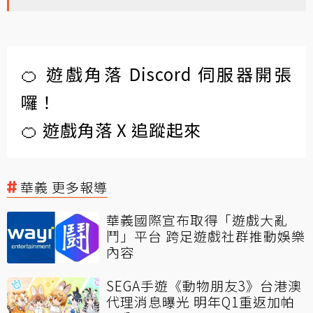
🍊 遊戲角落 Discord 伺服器開張
囉！
🍊 遊戲角落 X 追蹤起來
華義 更多報導
華義國際宣布取得「遊戲大亂
鬥」平台 跨足遊戲社群推動娛樂
內容
SEGA手遊《動物朋友3》台港澳
代理消息曝光 明年Q1重返加帕