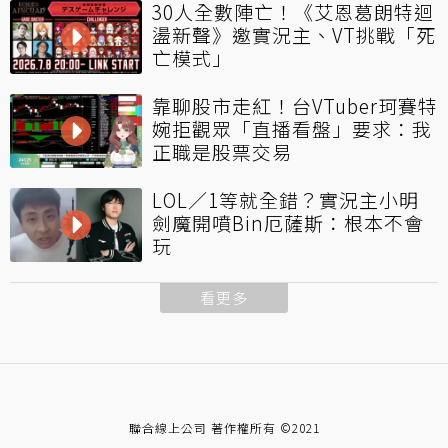
30人全數陣亡！《艾恩葛朗特迴
盪新聲》邀實況主、VT挑戰「死
亡模式」
靠聊股市走紅！台VTuber珂賽特
婉拒觀眾「直播看盤」要求：我
正職是股票交易
LOL／1等就全錯？實況主小明
劍魔開噴Bin厄薩斯：根本不會
玩
看更多
聯合線上公司 著作權所有 ©2021