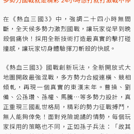
在《熱血三國3》中，強調二十四小時無間
斷，全天候多勢力激烈國戰，讓玩家從早到晚
殺個痛快！採用全新技術打造最真實的擊打碰
撞感，讓玩家切身體驗揮刀斬殺的快感。
《熱血三國3》國戰創新玩法，全新開放式大
地圖開啟最強混戰，多方勢力合縱連橫、競相
傾軋，再現一個真實的東漢末年。曹操、劉
備、公孫瓚、孫權、馬騰…等多勢力設計，真
正重現三國亂世格局，精彩的勢力征戰搏鬥，
無人能夠倖免！面對兇險詭譎的情勢，每個玩
家採用的策略也不同，正如孫子兵法：「故其