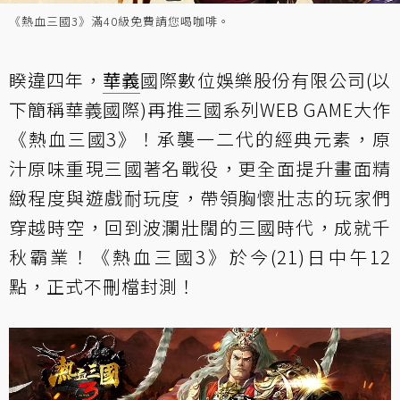
《熱血三國3》滿40級免費請您喝咖啡。
睽違四年，
華義
國際數位娛樂股份有限公司(以
下簡稱華義國際)再推三國系列WEB GAME大作
《熱血三國3》！承襲一二代的經典元素，原
汁原味重現三國著名戰役，更全面提升畫面精
緻程度與遊戲耐玩度，帶領胸懷壯志的玩家們
穿越時空，回到波瀾壯闊的三國時代，成就千
秋霸業！《熱血三國3》於今(21)日中午12
點，正式不刪檔封測！