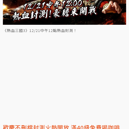
《熱血三國3》12/21中午12點熱血封測！
歡慶不刪檔封測火熱開放 滿40級免費喝咖啡