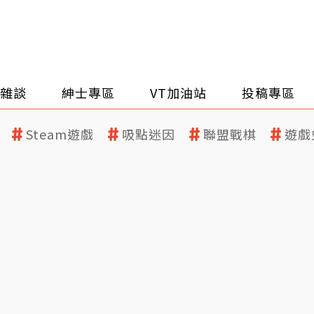
雜談
紳士專區
VT加油站
投稿專區
Steam遊戲
吸點迷因
聯盟戰棋
遊戲