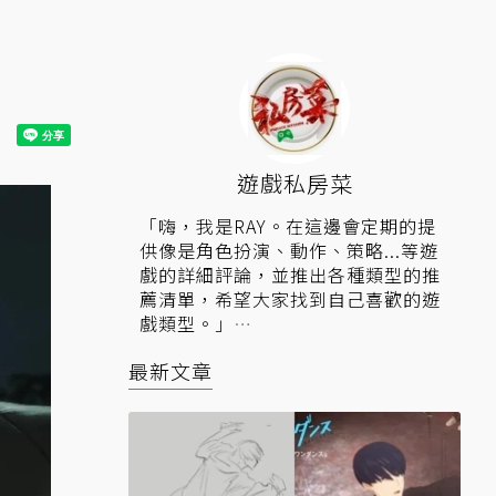
遊戲私房菜
「嗨，我是RAY。在這邊會定期的提
供像是角色扮演、動作、策略...等遊
戲的詳細評論，並推出各種類型的推
薦清單，希望大家找到自己喜歡的遊
戲類型。」
▍相關連結：
Steam鑑賞家「遊戲私
最新文章
房菜」