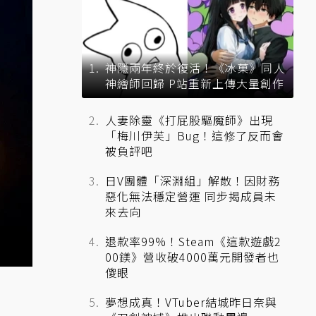
神隱兩年終於復活！《冰菓》同人
神繪師回歸 P站重新上傳大量創作
人妻除靈《打屁股驅魔師》出現
「梅川伊芙」Bug！這修了反而會
被負評吧
日V團體「深淵組」解散！因財務
惡化無法穩定營運 同步揭成員未
來去向
退款率99%！Steam《這款遊戲2
00鎂》營收破4000萬元開發者也
傻眼
夢想成真！VTuber結城昨日奈與