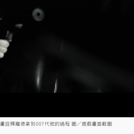
畫詮釋龐德拿到007代號的過程 圖／遊戲畫面截圖