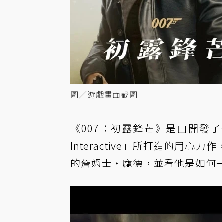
圖／遊戲畫面截圖
《007：初露鋒芒》是由開發了
Interactive」所打造的
的詹姆士・龐德，並看他是如何一步