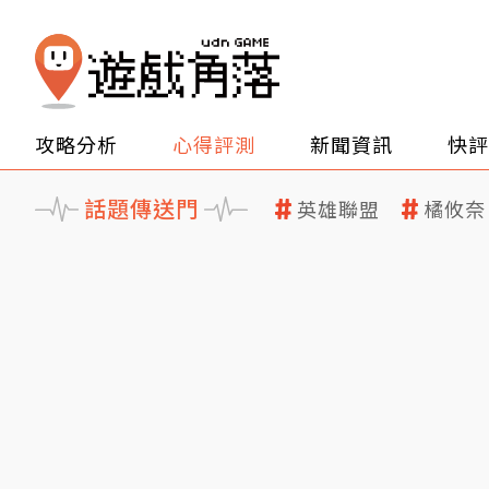
攻略分析
心得評測
新聞資訊
快評
話題傳送門
英雄聯盟
橘攸奈