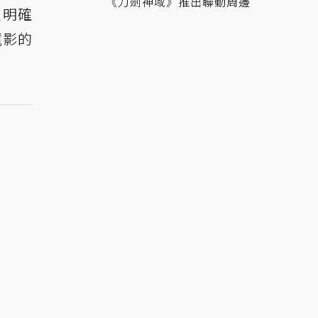
《刀劍神域》推出聯動周邊
更明確
電影的