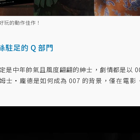
暢好玩的動作佳作！
粉絲駐足的 Q 部門
設定是中年帥氣且風度翩翩的紳士，劇情都是以 00
士・龐德是如何成為 007 的背景，僅在電影《