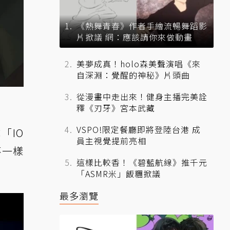
《熱舞青春》作者手繪流暢舞蹈影
片掀議 網：應該請你來做動畫
美夢成真！holo森美聲演唱《來
自深淵：覺醒的神秘》片頭曲
從漫畫中走出來！健身主播完美詮
釋《刃牙》宮本武藏
VSPO!限定餐廳即將登陸台港 成
「IO
員主視覺提前亮相
不一樣
這樣比較香！《碧藍航線》推千元
「ASMR米」飯糰掀議
最多瀏覽