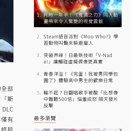
耗時一年半！《鬼滅之刃》同人動
畫帶來令人驚艷的視覺震撼
Steam語音派對《Moo Who?》學
習動物叫聲來躲避獵人
突破界線！日最新技術「V-Nad
e!」讓觸碰虛擬偶像更真實
青春洋溢！《完蛋！我被男同學包
圍了》體驗高中男生的歡樂日常
的全部
輸不起？日翻唱歌手被酸「比想像
了「斯
中難聽500倍」惱羞成怒 隔天發片
反擊
DLC
最多瀏覽
不僅有
，終局