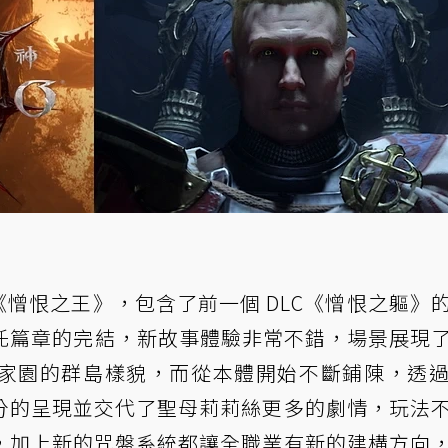
C《憎恨之王》，包含了前一個 DLC《憎恨之軀》
斯托篇章的完結，新故事體驗非常不錯，場景展現
家園的群島樣貌，而從本體開始不斷鋪陳，透過 
分的呈現並交代了聖母莉莉絲更多的劇情，玩法
，加上新的咒盤系統都讓全職業有新的建構方向