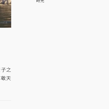
時光
雙子之
尊敬天