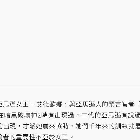
馬遜女王 – 艾德歐娜，與亞馬遜人的預言智者
在暗黑破壞神2時有出現過，二代的亞馬遜有說
的出現，才派她前來協助，她們千年來的訓練就
諭者的重要性不亞於女王。