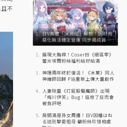
玩且不
日V團體「深淵組」解散！因財務
惡化無法穩定營運 同步揭成員未
來去向
展現大胸襟！Coser扮《絕區零》
蕾米埃爾粉絲福利給好給滿
神隱兩年終於復活！《冰菓》同人
神繪師回歸 P站重新上傳大量創作
人妻除靈《打屁股驅魔師》出現
「梅川伊芙」Bug！這修了反而會
被負評吧
房間滿是孫女周邊！日V因幡はね
る送別摯愛祖母 籲粉絲珍惜相處