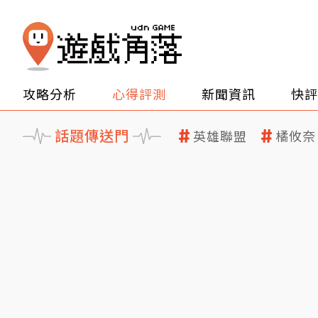
攻略分析
心得評測
新聞資訊
快評
話題傳送門
英雄聯盟
橘攸奈