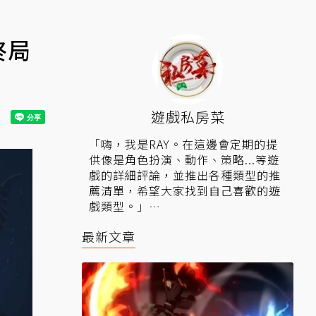
終局
遊戲私房菜
「嗨，我是RAY。在這邊會定期的提
供像是角色扮演、動作、策略...等遊
戲的詳細評論，並推出各種類型的推
薦清單，希望大家找到自己喜歡的遊
戲類型。」
▍相關連結：
Steam鑑賞家「遊戲私
最新文章
房菜」