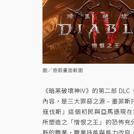
圖／遊戲畫面截圖
《暗黑破壞神IV》的第二部 DL
內容，是三大罪惡之源 – 墨菲
寇伐斯」這個初民與亞馬遜現在
所塑造之「憎恨之王」的恐怖充
新的職業，職業技能與能力改良