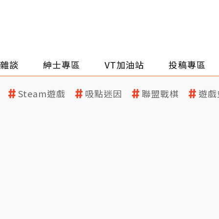
雜談
紳士專區
VT加油站
投稿專區
Steam遊戲
吸點迷因
聯盟戰棋
遊戲