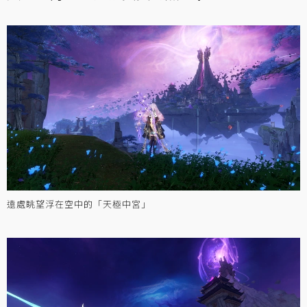
遠處眺望浮在空中的「天極中宮」