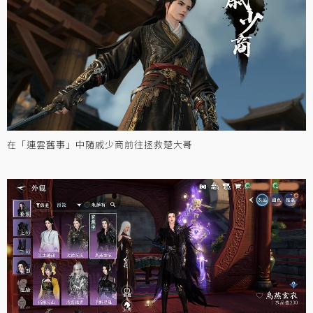
在「連雲舊事」中隨戚少商前往拯救楚大哥