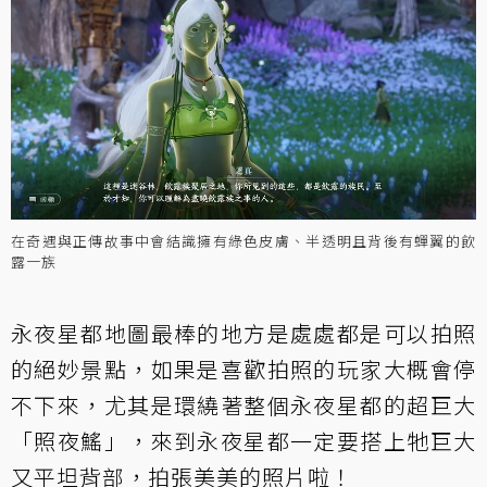
在奇遇與正傳故事中會結識擁有綠色皮膚、半透明且背後有蟬翼的飲
露一族
永夜星都地圖最棒的地方是處處都是可以拍照
的絕妙景點，如果是喜歡拍照的玩家大概會停
不下來，尤其是環繞著整個永夜星都的超巨大
「照夜鰩」，來到永夜星都一定要搭上牠巨大
又平坦背部，拍張美美的照片啦！