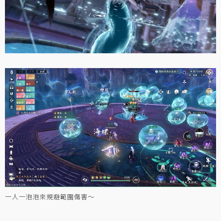
一人一泡泡來規避範圍傷害～