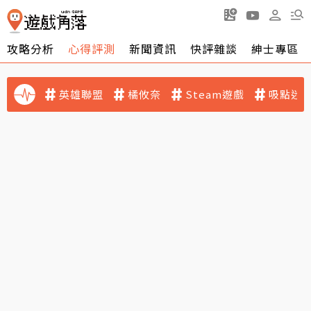
攻略分析
心得評測
新聞資訊
快評雜談
紳士專區
英雄聯盟
橘攸奈
Steam遊戲
吸點迷