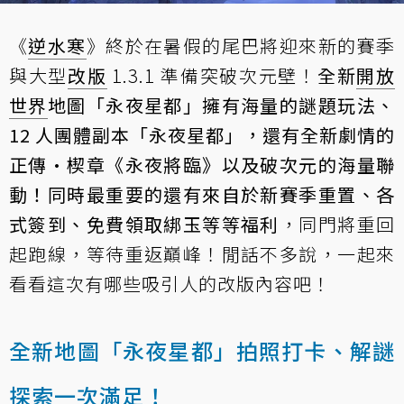
《
逆水寒
》終於在暑假的尾巴將迎來新的賽季
與大型
改版
1.3.1 準備突破次元壁！
全新
開放
世界
地圖「永夜星都」擁有海量的謎題玩法、
12 人團體副本「永夜星都」，還有全新劇情的
正傳·楔章《永夜將臨》以及破次元的海量聯
動！同時最重要的還有來自於新賽季重置、各
式簽到、免費領取綁玉等等福利
，同門將重回
起跑線，等待重返巔峰！閒話不多說，一起來
看看這次有哪些吸引人的改版內容吧！
全新地圖「永夜星都」拍照打卡、解謎
探索一次滿足！