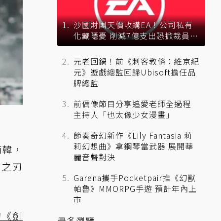
沙國財團天價收購EA！公司私有
化藏隱憂 削減7億支出恐掀裁員風
暴？
元老回鍋！前《刺客教條：維京紀
元》遊戲總監回歸Ubisoft擔任品
牌總監
前偶像節目分享追愛老師全過程
主持人「也太像少女漫畫」
節奏奇幻新作《Lily Fantasia 莉
莉幻想曲》拿鋼琴當武器 展開華
南韓，
麗音聲對決
影之刃
Garena攜手Pocketpair推《幻獸
帕魯》MMORPG手遊 預計年內上
市
 的《劍
最多瀏覽