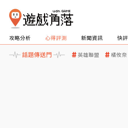
攻略分析
心得評測
新聞資訊
快評
話題傳送門
英雄聯盟
橘攸奈