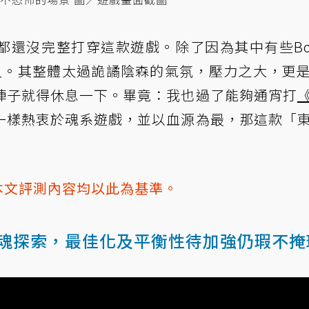
都還沒完整打穿這款遊戲。除了因為其中有些Bo
久。其整體太過詭譎陰森的氣氛，壓力之大，更
陣子就得休息一下。畢竟：我也過了能夠通宵打
一樣熱衷於魂系遊戲，並以血源為最，那這款「
本文評測內容均以此為基準。
魂探索，最佳化及平衡性待加強仍瑕不掩