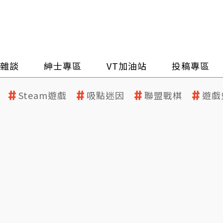
雜談
紳士專區
VT加油站
投稿專區
Steam遊戲
吸點迷因
聯盟戰棋
遊戲