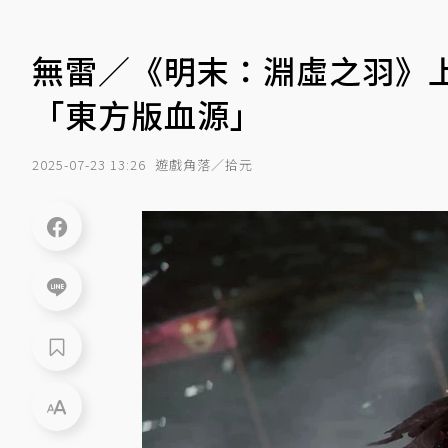
無雷／《明末：淵虛之羽》
「東方版血源」
2025-07-23 13:26
遊戲角落／拾元