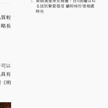
房間滿是孫女周邊！日V因幡はね
る送別摯愛祖母 籲粉絲珍惜相處
時光
品質較
間略長
少可以
出具有
把《明