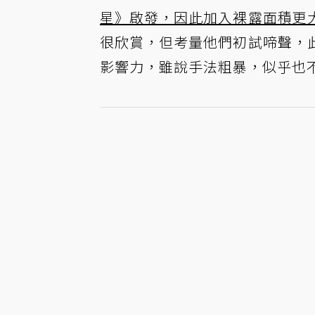
星》啟發，因此加入裸露面積更
很欣賞，但考量他們初試啼聲，
影響力，雖說手法粗暴，似乎也