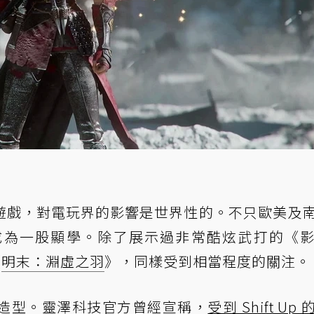
遊戲，對電玩界的影響是世界性的。不只歐美及
成為一股顯學。除了展示過非常酷炫武打的《
《
明末：淵虛之羽
》，同樣受到相當程度的關注。
造型。靈澤科技官方曾經宣稱，
受到 Shift Up