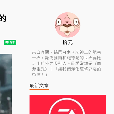
的
拾元
來自宜蘭，蝸居台南。精神上的肥宅
一枚，認為雅南和羅德蘭的世界要比
走出戶外更吸引人。最愛當然是《血
源詛咒》：「讓我們淨化這條邪惡的
街道！」
最新文章