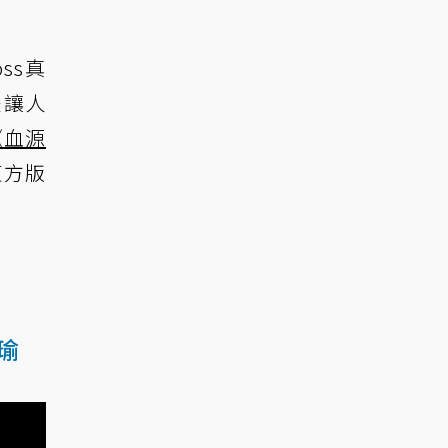
ss真
是讓人
《血源
東方版
瑜