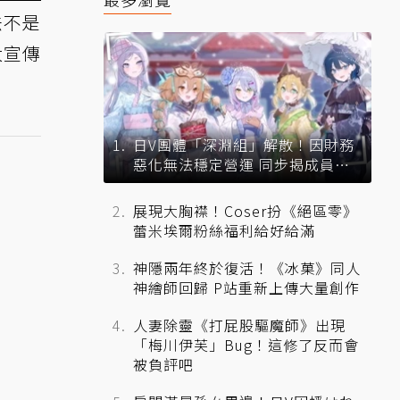
法不是
大宣傳
日V團體「深淵組」解散！因財務
惡化無法穩定營運 同步揭成員未
來去向
展現大胸襟！Coser扮《絕區零》
蕾米埃爾粉絲福利給好給滿
神隱兩年終於復活！《冰菓》同人
神繪師回歸 P站重新上傳大量創作
人妻除靈《打屁股驅魔師》出現
「梅川伊芙」Bug！這修了反而會
被負評吧