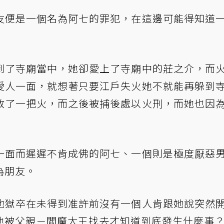
友便是一個名為阿七的罪犯，在這邊可能得知道
到了寺廟當中，她卻愛上了寺廟中的莊之介，而
愛人一面，就想著只要江戶失火她不就能再躲到
放了一把火，而之後被捕後處以火刑，而她也因
一面而遲遲不肯成佛的阿七、一個則是極度厭惡
為朋友。
他獄卒在未得到准許前沒有一個人肯跟她說突然
她被父親－閻魔大王找去才知道到底發生什麼事