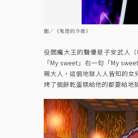
圖／《鬼燈的冷徹》
役閻魔大王的聲優是子安武人（
「My sweet」右一句「My 
親大人，這個地獄人人皆知的女
烤了個餅乾蛋糕給他的都要給地