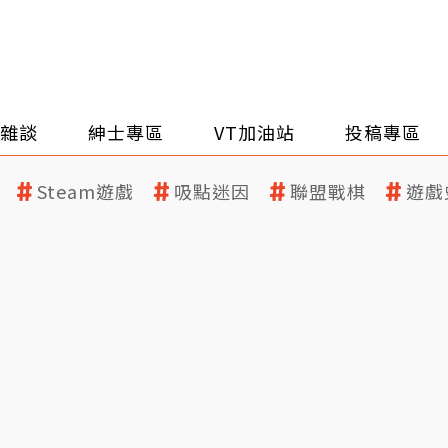
雜談
紳士專區
VT加油站
投稿專區
Steam遊戲
吸點迷因
聯盟戰棋
遊戲