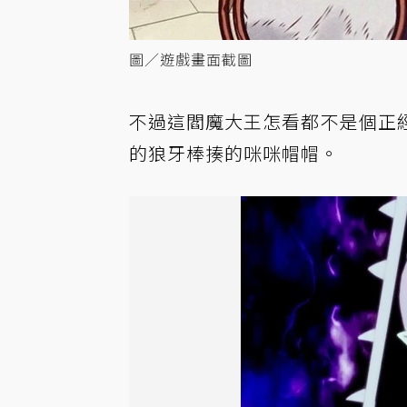
圖／遊戲畫面截圖
不過這閻魔大王怎看都不是個正
的狼牙棒揍的咪咪帽帽。