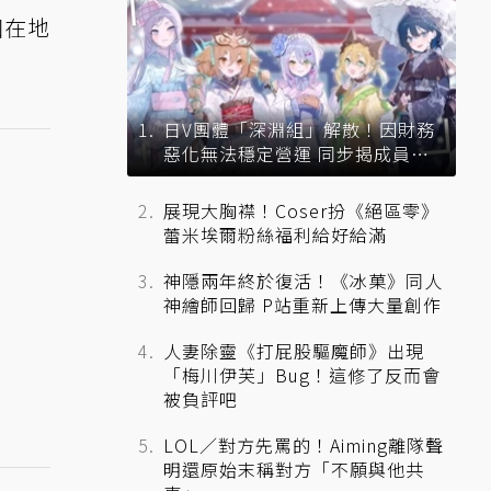
個在地
日V團體「深淵組」解散！因財務
惡化無法穩定營運 同步揭成員未
來去向
展現大胸襟！Coser扮《絕區零》
蕾米埃爾粉絲福利給好給滿
神隱兩年終於復活！《冰菓》同人
神繪師回歸 P站重新上傳大量創作
人妻除靈《打屁股驅魔師》出現
「梅川伊芙」Bug！這修了反而會
被負評吧
LOL／對方先罵的！Aiming離隊聲
明還原始末稱對方「不願與他共