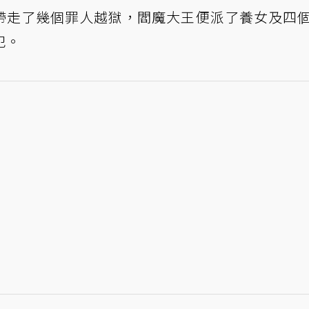
帶走了幾個罪人越獄，閻魔大王便派了養女及四
犯。