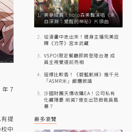
美夢成真！holo森美聲演唱《來
自深淵：覺醒的神秘》片頭曲
從漫畫中走出來！健身主播完美詮
釋《刃牙》宮本武藏
VSPO!限定餐廳即將登陸台港 成
員主視覺提前亮相
這樣比較香！《碧藍航線》推千元
「ASMR米」飯糰掀議
年 7
沙國財團天價收購EA！公司私有
化藏隱憂 削減7億支出恐掀裁員風
暴？
也有提
最多瀏覽
學校中