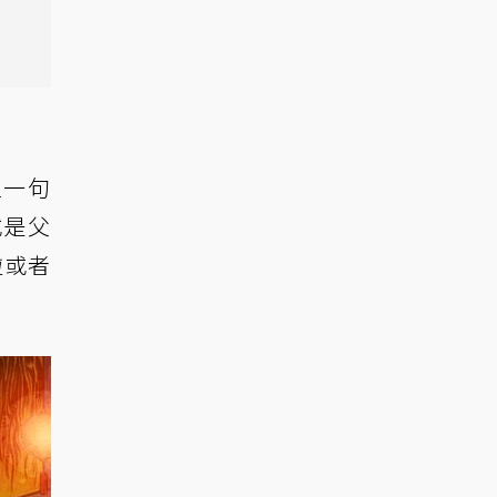
左一句
或是父
啦或者