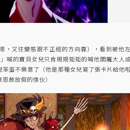
嗯，又往變態跟不正經的方向靠），看到被他
sweet」喊的寶貝女兒只肯規規矩矩的喊他閻魔大人
兒笨蛋不樂意了（他是那種女兒寫了張卡片給他
獄恩赦放假的傢伙）