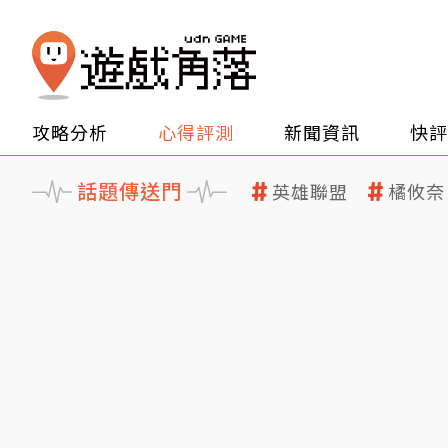
攻略分析
心得評測
新聞資訊
快評
話題傳送門
英雄聯盟
橘攸奈