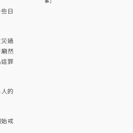
事」
一些日
火災過
寺廟然
為這罪
男人的
開始戒
？