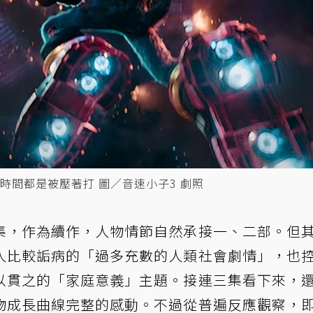
時間都是被壓著打 圖／音速小子3 劇照
集，作為續作，人物情節自然承接一、二部。但
人比較詬病的「過多充數的人類社會劇情」，也
以貫之的「家庭意義」主題。接連三集看下來，
物成長曲線完整的感動。不過從普遍反應觀察，