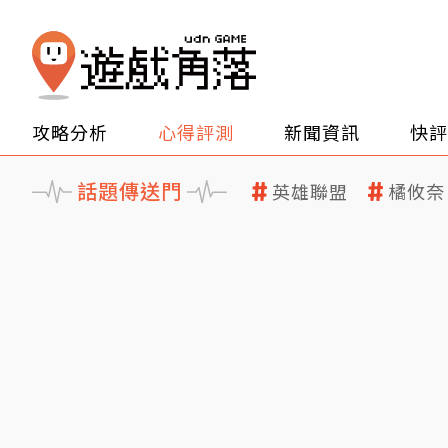
攻略分析
心得評測
新聞資訊
快評
話題傳送門
英雄聯盟
橘攸奈