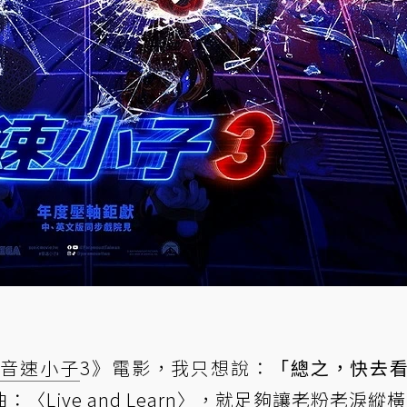
《
音速小子
3》電影，我只想說：
「總之，快去
曲：
〈Live and Learn〉
，就足夠讓老粉老淚縱橫