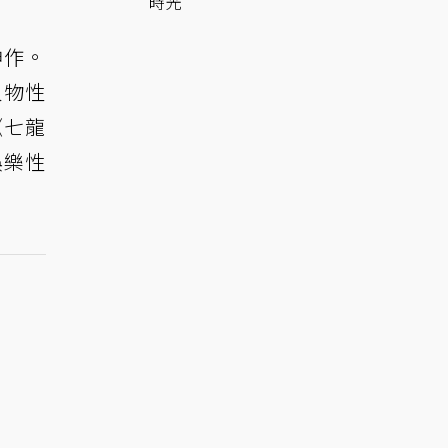
時光
神作。
人物性
《七龍
娛樂性