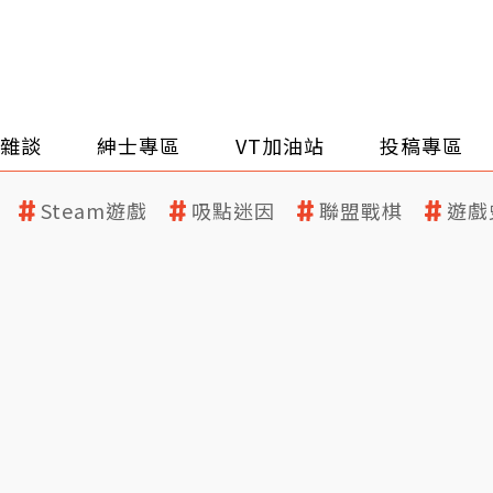
雜談
紳士專區
VT加油站
投稿專區
Steam遊戲
吸點迷因
聯盟戰棋
遊戲