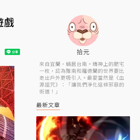
遊戲
拾元
來自宜蘭，蝸居台南。精神上的肥宅
一枚，認為雅南和羅德蘭的世界要比
走出戶外更吸引人。最愛當然是《血
源詛咒》：「讓我們淨化這條邪惡的
街道！」
最新文章