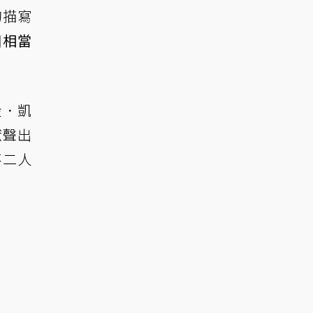
的描寫
個相當
金．凱
獻聲出
不二人