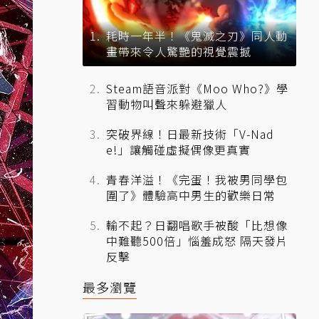
耗時一年半！《鬼滅之刃》同人動
畫帶來令人驚艷的視覺震撼
Steam語音派對《Moo Who?》學
習動物叫聲來躲避獵人
突破界線！日最新技術「V-Nad
e!」讓觸碰虛擬偶像更真實
青春洋溢！《完蛋！我被男同學包
圍了》體驗高中男生的歡樂日常
輸不起？日翻唱歌手被酸「比想像
中難聽500倍」惱羞成怒 隔天發片
反擊
最多瀏覽