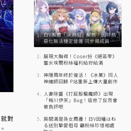
日V團體「深淵組」解散！因財務
惡化無法穩定營運 同步揭成員未
來去向
展現大胸襟！Coser扮《絕區零》
蕾米埃爾粉絲福利給好給滿
神隱兩年終於復活！《冰菓》同人
神繪師回歸 P站重新上傳大量創作
人妻除靈《打屁股驅魔師》出現
「梅川伊芙」Bug！這修了反而會
被負評吧
看就對
房間滿是孫女周邊！日V因幡はね
る送別摯愛祖母 籲粉絲珍惜相處
。