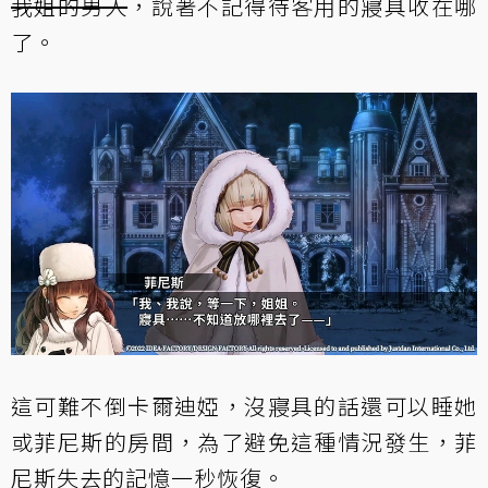
我姐的男人
，說著不記得待客用的寢具收在哪
了。
這可難不倒卡爾迪婭，沒寢具的話還可以睡她
或菲尼斯的房間，為了避免這種情況發生，菲
尼斯失去的記憶一秒恢復。