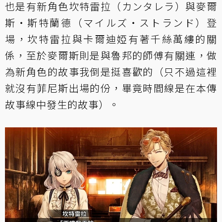
也是有新角色坎特雷拉（カンタレラ）與麥爾
斯・斯特蘭德（マイルズ・ストランド）登
場，坎特雷拉與卡爾迪婭有著千絲萬縷的關
係，至於麥爾斯則是與魯邦的師傅有關連，做
為新角色的故事我倒是挺喜歡的（只不過這裡
就沒有菲尼斯出場的份，畢竟時間線是在本傳
故事線中發生的故事）。