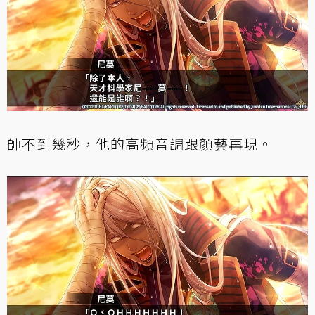
帥不到幾秒，他的高頻音調跟顏藝再現。