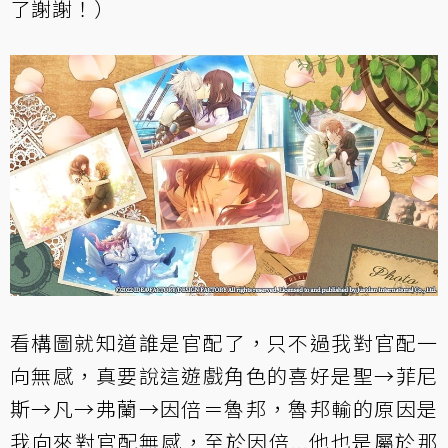
了謝謝！）
看構圖就知道誰是官配了，只不過我對官配一
向無感，真要說這遊戲角色的喜好是聖→菲尼
斯→凡→弗蘭→因倍＝魯邦，魯邦輸的原因是
我向來對官配無感，至於因倍...他也是屬於那