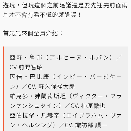
遊玩，但玩這個之前建議還是要先通完前面兩
片才不會有看不懂的感覺喔！
首先先來個全員介紹：
亞森・魯邦（アルセーヌ・ルパン）／
CV.前野智昭
因倍・巴比康（インピー・バービケー
ン）／CV. 森久保祥太郎
維克多・弗蘭肯斯坦（ヴィクター・フラ
ンケンシュタイン）／CV. 柿原徹也
亞伯拉罕・凡赫辛（エイブラハム・ヴァ
ン・ヘルシング）／CV. 諏訪部 順一