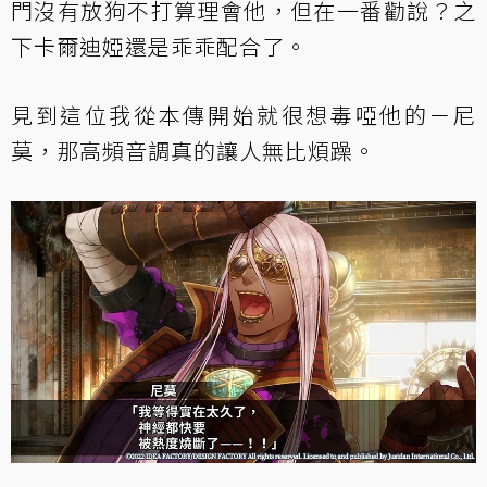
門沒有放狗不打算理會他，但在一番勸說？之
下卡爾迪婭還是乖乖配合了。
見到這位我從本傳開始就很想毒啞他的－尼
莫，那高頻音調真的讓人無比煩躁。