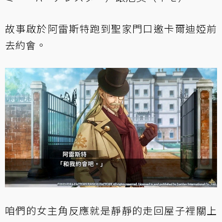
故事啟於阿雷斯特跑到聖家門口邀卡爾迪婭前
去約會。
咱們的女主角反應就是靜靜的走回屋子裡關上