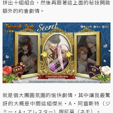
拼出十組組合，然後再跟著這上面的秘技開啟
額外的約會劇情。
就是個大團圓氛圍的愉快劇情，其中讓我最驚
訝的大概是中間這組傑米・A・阿雷斯特（ジ
ミー・A・アレスター）跟尼莫（ネモ）。