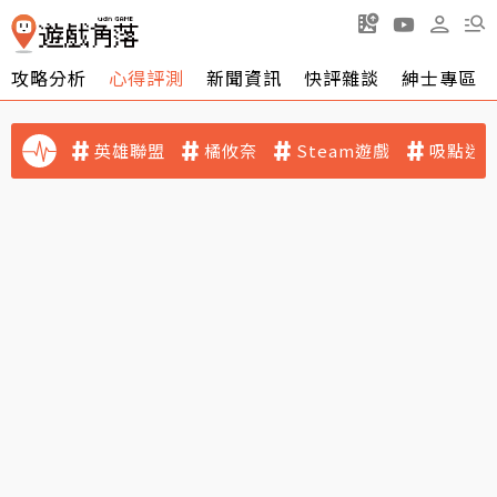
攻略分析
心得評測
新聞資訊
快評雜談
紳士專區
英雄聯盟
橘攸奈
Steam遊戲
吸點迷