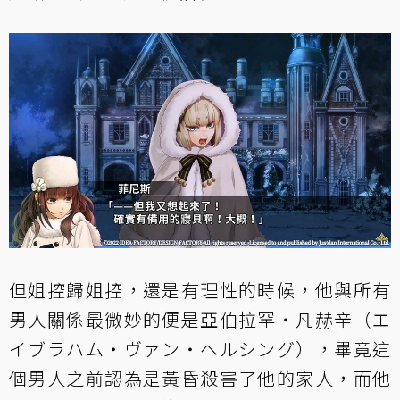
但姐控歸姐控，還是有理性的時候，他與所有
男人關係最微妙的便是亞伯拉罕・凡赫辛（エ
イブラハム・ヴァン・ヘルシング），畢竟這
個男人之前認為是黃昏殺害了他的家人，而他