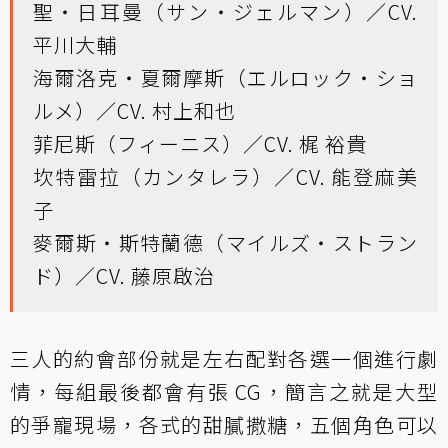
聖・日耳曼（サン・ジェルマン）／CV.
平川大輔
海爾洛克・夏爾摩斯（エルロック・ショ
ルメ）／CV. 村上和也
菲尼斯（フィーニス）／CV. 梶 裕貴
坎特雷拉（カンタレラ）／CV. 能登麻美
子
麥爾斯・斯特蘭德（マイルズ・ストラン
ド）／CV. 藤原啟治
三人的約會部份就是左右配對各選一個進行劇
情，每組最後都會有張 CG，簡言之就是大型
的爭寵現場，各式的甜膩撒糖，五個角色可以