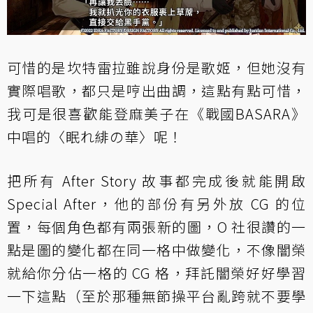
可惜的是坎特雷拉雖說身份是歌姬，但她沒有
實際唱歌，都只是哼出曲調，這點有點可惜，
我可是很喜歡能登麻美子在《戰國BASARA》
中唱的〈眠れ緋の華〉呢！
把所有 After Story 故事都完成後就能開啟
Special After，他的部份有另外放 CG 的位
置，每個角色都有兩張新的圖，O 社很讚的一
點是圖的變化都在同一格中做變化，不像闇榮
就給你分佔一格的 CG 格，拜託闇榮好好學習
一下這點（至於那種無節操平台亂跨就不要學