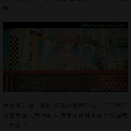
啊！
這遊戲其實前面劇情寫的都算不錯，只不過到
後面會讓人覺得劇本娘妳在寫劇本前到底是嗑
了什麼？