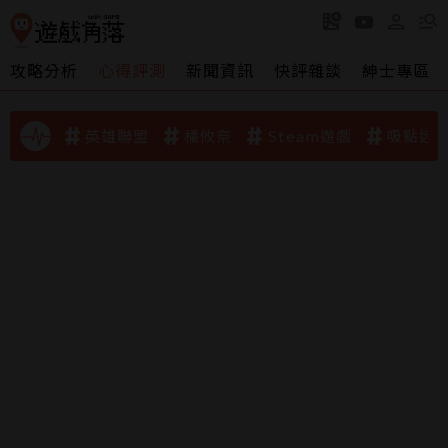
攻略分析
心得評測
新聞資訊
快評雜談
紳士專區
英雄聯盟
橘攸奈
Steam遊戲
吸點迷