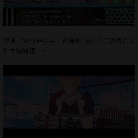
興趣（究極神話宅，霹靂啪啦的就是落落長關
於神話話題）。