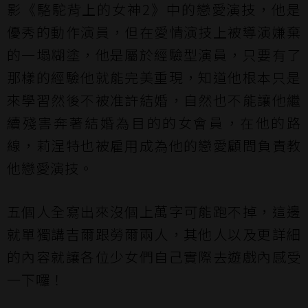
影《駱駝背上的女神2》中的戀愛演技，他是
優秀的動作演員，但在愛情演技上被導演嫌棄
的一塌糊塗，他是屬於經驗型演員，只要有了
那樣的經驗他就能完美重現，知道他根本只是
來學習然後不被准許結婚，自然也不能讓他繼
續殘害奔著結婚為目的的女會員，在他的路
線，莉涅特也被雇用成為他的戀愛顧問負責教
他戀愛演技。
五個人全寫出來沒個上萬字可能跑不掉，這邊
就單獨講吉爾跟勞爾兩人，其他人以及更詳細
的內容就讓各位少女們自己實際去遊戲內感受
一下囉！