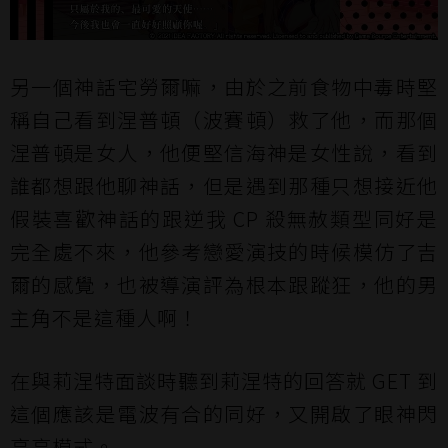
另一個神話宅勞爾嘛，由於之前食物中毒時堅
稱自己看到涅普頓（波賽頓）救了他，而那個
涅普頓是女人，他便堅信海神是女性說，看到
誰都想跟他聊神話，但是遇到那種只想接近他
假裝喜歡神話的跟逆我 CP 殺無赦類型同好是
完全處不來，他參考戀愛演技的時候模仿了吉
爾的感覺，也被導演評為根本跟蹤狂，他的男
主角不是這種人啊！
在與莉涅特面談時聽到莉涅特的回答就 GET 到
這個應該是電波有合的同好，又開啟了眼神閃
亮亮模式。