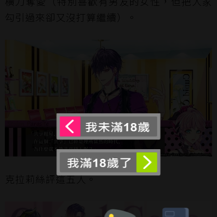
橫刀奪愛（特別喜歡有男友的女性，但把人家
勾引過來卻又沒打算繼續）。
克拉莉絲評這五人。